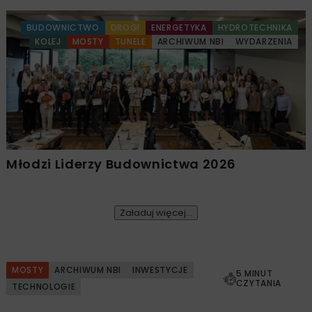
BUDOWNICTWO
DROGI
ENERGETYKA
HYDROTECHNIKA
KOLEJ
MOSTY
TUNELE
ARCHIWUM NBI
WYDARZENIA
Młodzi Liderzy Budownictwa 2026
Załaduj więcej...
MOSTY
ARCHIWUM NBI
INWESTYCJE
5 MINUT
CZYTANIA
TECHNOLOGIE