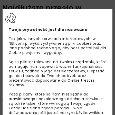
Najdłuższe przęsło w
technologii nawisowej w
Polsce z wykorzystaniem
Twoja prywatność jest dla nas ważna
wózków CVS
Tak jak w innych serwisach internetowych, w
NBI.com.pl wykorzystywane są pliki cookies oraz
inne podobne technologie, aby nasz portal był dla
ULMA Construccion Polska SA
Ciebie przyjazny i wygodny.
Są to pliki instalowane na Twoim urządzeniu, które
pomagają nam zapewnić ważne funkcjonalności
OPUBLIKOWANO: 21.03.2023
serwisu, zadbać o jego bezpieczeństwo, ulepszać
go, dostosować do Twoich potrzeb oraz
prezentować dopasowane do Ciebie treści i
reklamy.
W ramach budowy połączenia węzła
autostrady A4 w Wierzchosławicach ze Strefą
Poza plikami, które są nam niezbędne do
prawidłowego i bezpiecznego działania serwisu –
Aktywności Gospodarczej w Tarnowie powstaje
są także takie, które wymagają Twojej zgody.
nowy most nad Dunajcem, który wyróżnia
Każda udzielona zgoda poprawi Twoje
najdłuższe w Polsce przęsło wykonywane w
doświadczenia jeśli jesteś naszym Użytkownikiem.