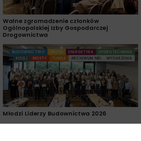
Walne zgromadzenie członków
Ogólnopolskiej Izby Gospodarczej
Drogownictwa
BUDOWNICTWO
DROGI
ENERGETYKA
HYDROTECHNIKA
KOLEJ
MOSTY
TUNELE
ARCHIWUM NBI
WYDARZENIA
Młodzi Liderzy Budownictwa 2026
Załaduj więcej...