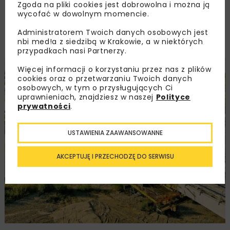
Zgoda na pliki cookies jest dobrowolna i można ją
technologii betonowania nawisowego, o
wycofać w dowolnym momencie.
długości wynoszącej 185 m. Do realizacji
obiektu wykorzystano systemy deskowań i
Administratorem Twoich danych osobowych jest
nbi med!a z siedzibą w Krakowie, a w niektórych
rusztowań firmy ULMA.
przypadkach nasi Partnerzy.
Więcej informacji o korzystaniu przez nas z plików
cookies oraz o przetwarzaniu Twoich danych
osobowych, w tym o przysługujących Ci
uprawnieniach, znajdziesz w naszej
Polityce
prywatności
.
USTAWIENIA ZAAWANSOWANNE
AKCEPTUJĘ I PRZECHODZĘ DO SERWISU