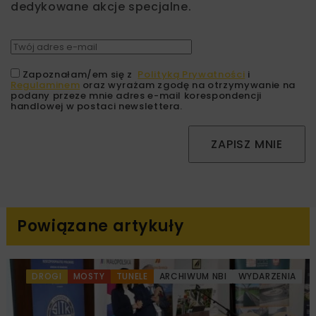
dedykowane akcje specjalne.
Zapoznałam/em się z
Polityką Prywatności
i
Regulaminem
oraz wyrażam zgodę na otrzymywanie na
podany przeze mnie adres e-mail korespondencji
handlowej w postaci newslettera.
ZAPISZ MNIE
Powiązane artykuły
DROGI
MOSTY
TUNELE
ARCHIWUM NBI
WYDARZENIA