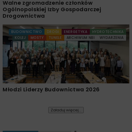
Walne zgromadzenie członków
Ogólnopolskiej Izby Gospodarczej
Drogownictwa
BUDOWNICTWO
DROGI
ENERGETYKA
HYDROTECHNIKA
KOLEJ
MOSTY
TUNELE
ARCHIWUM NBI
WYDARZENIA
Młodzi Liderzy Budownictwa 2026
Załaduj więcej...