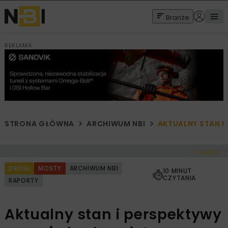
Branże
REKLAMA
STRONA GŁÓWNA
ARCHIWUM NBI
AKTUALNY STAN
< Cofnij
DROGI
MOSTY
ARCHIWUM NBI
10 MINUT
CZYTANIA
RAPORTY
Aktualny stan i perspektywy