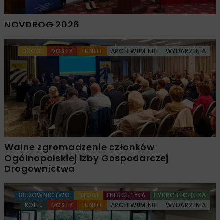
NOVDROG 2026
DROGI
MOSTY
TUNELE
ARCHIWUM NBI
WYDARZENIA
Walne zgromadzenie członków
Ogólnopolskiej Izby Gospodarczej
Drogownictwa
BUDOWNICTWO
DROGI
ENERGETYKA
HYDROTECHNIKA
KOLEJ
MOSTY
TUNELE
ARCHIWUM NBI
WYDARZENIA