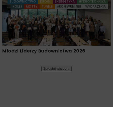
BUDOWNICTWO
DROGI
ENERGETYKA
HYDROTECHNIKA
KOLEJ
MOSTY
TUNELE
ARCHIWUM NBI
WYDARZENIA
Młodzi Liderzy Budownictwa 2026
Załaduj więcej...
DROGI
ARCHIWUM NBI
TECHNOLOGIE
5 MINUT CZYTANIA
Recykling nawierzchni