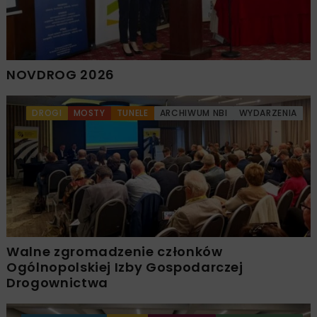
NOVDROG 2026
DROGI
MOSTY
TUNELE
ARCHIWUM NBI
WYDARZENIA
Walne zgromadzenie członków
Ogólnopolskiej Izby Gospodarczej
Drogownictwa