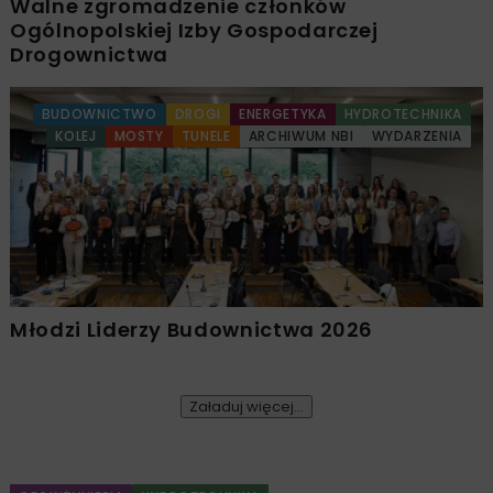
Walne zgromadzenie członków
Ogólnopolskiej Izby Gospodarczej
Drogownictwa
BUDOWNICTWO
DROGI
ENERGETYKA
HYDROTECHNIKA
KOLEJ
MOSTY
TUNELE
ARCHIWUM NBI
WYDARZENIA
Młodzi Liderzy Budownictwa 2026
Załaduj więcej...