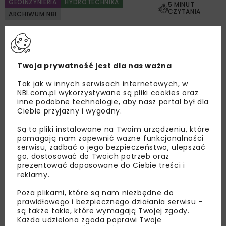
GEOINŻYNIERIA
HYDROTECHNIKA
5 MINUT
CZYTANIA
ARCHIWUM NBI
Projekt FALOCHRONY
Twoja prywatność jest dla nas ważna
Łukasz Małkiewicz
Tak jak w innych serwisach internetowych, w
NBI.com.pl wykorzystywane są pliki cookies oraz
inne podobne technologie, aby nasz portal był dla
Ciebie przyjazny i wygodny.
OPUBLIKOWANO: 18.05.2022
Są to pliki instalowane na Twoim urządzeniu, które
pomagają nam zapewnić ważne funkcjonalności
Projekt Falochrony, a dokładniej Modernizacja
serwisu, zadbać o jego bezpieczeństwo, ulepszać
go, dostosować do Twoich potrzeb oraz
układu falochronów osłonowych w Porcie
prezentować dopasowane do Ciebie treści i
Północnym w Gdańsku, był realizowany przez
reklamy.
konsorcjum firm PORR SA, Rover Maritime SL i
Poza plikami, które są nam niezbędne do
Roverpol Sp. z o.o. dla Urzędu Morskiego w
prawidłowego i bezpiecznego działania serwisu –
Gdyni w okresie od grudnia 2018 r. do sierpnia
są także takie, które wymagają Twojej zgody.
Każda udzielona zgoda poprawi Twoje
2021 r.