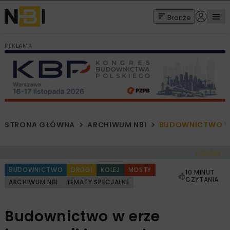
Branże
REKLAMA
STRONA GŁÓWNA
ARCHIWUM NBI
BUDOWNICTWO W 
< Cofnij
BUDOWNICTWO
DROGI
KOLEJ
MOSTY
10 MINUT
CZYTANIA
ARCHIWUM NBI
TEMATY SPECJALNE
Budownictwo w erze