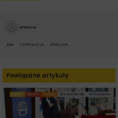
ePMflow
BIM
CYFRYZACJA
EPMFLOW
Powiązane artykuły
DROGI
MOSTY
TUNELE
ARCHIWUM NBI
WYDARZENIA