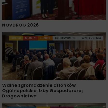
NOVDROG 2026
DROGI
MOSTY
TUNELE
ARCHIWUM NBI
WYDARZENIA
Walne zgromadzenie członków
Ogólnopolskiej Izby Gospodarczej
Drogownictwa