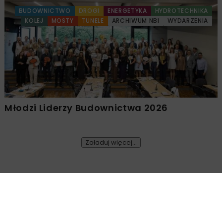
BUDOWNICTWO
DROGI
ENERGETYKA
HYDROTECHNIKA
KOLEJ
MOSTY
TUNELE
ARCHIWUM NBI
WYDARZENIA
Młodzi Liderzy Budownictwa 2026
Załaduj więcej...
BUDOWNICTWO
ARCHIWUM NBI
2 MINUTY CZYTANIA
Sony Xperia 10 II