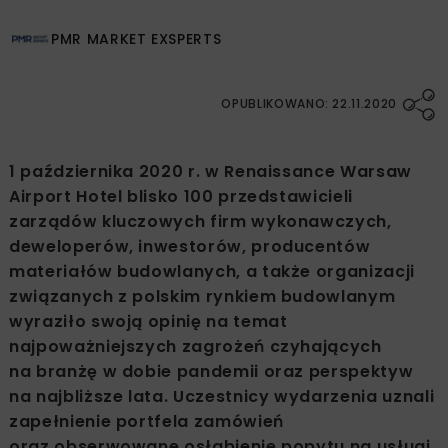
PMR MARKET EXSPERTS
OPUBLIKOWANO: 22.11.2020
1 października 2020 r. w Renaissance Warsaw
Airport Hotel blisko 100 przedstawicieli
zarządów kluczowych firm wykonawczych,
deweloperów, inwestorów, producentów
materiałów budowlanych, a także organizacji
związanych z polskim rynkiem budowlanym
wyraziło swoją opinię na temat
najpoważniejszych zagrożeń czyhających
na branżę w dobie pandemii oraz perspektyw
na najbliższe lata. Uczestnicy wydarzenia uznali
zapełnienie portfela zamówień
oraz obserwowane osłabienie popytu na usługi