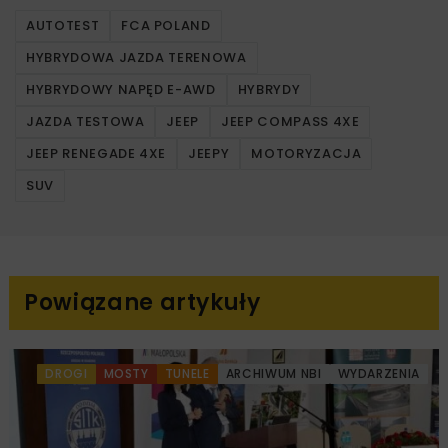
AUTOTEST
FCA POLAND
HYBRYDOWA JAZDA TERENOWA
HYBRYDOWY NAPĘD E-AWD
HYBRYDY
JAZDA TESTOWA
JEEP
JEEP COMPASS 4XE
JEEP RENEGADE 4XE
JEEPY
MOTORYZACJA
SUV
Powiązane artykuły
DROGI
MOSTY
TUNELE
ARCHIWUM NBI
WYDARZENIA