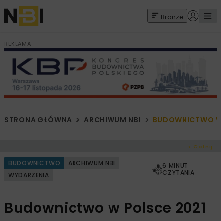
Branże
REKLAMA
STRONA GŁÓWNA
ARCHIWUM NBI
BUDOWNICTWO W 
< Cofnij
BUDOWNICTWO
ARCHIWUM NBI
6 MINUT
CZYTANIA
WYDARZENIA
Budownictwo w Polsce 2021