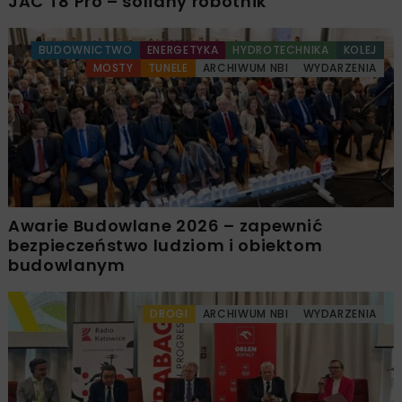
JAC T8 Pro – solidny robotnik
BUDOWNICTWO
ENERGETYKA
HYDROTECHNIKA
KOLEJ
MOSTY
TUNELE
ARCHIWUM NBI
WYDARZENIA
Awarie Budowlane 2026 – zapewnić
bezpieczeństwo ludziom i obiektom
budowlanym
DROGI
ARCHIWUM NBI
WYDARZENIA