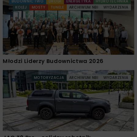
BUDOWNICTWO
DROGI
ENERGETYKA
HYDROTECHNIKA
KOLEJ
MOSTY
TUNELE
ARCHIWUM NBI
WYDARZENIA
Młodzi Liderzy Budownictwa 2026
MOTORYZACJA
ARCHIWUM NBI
WYDARZENIA