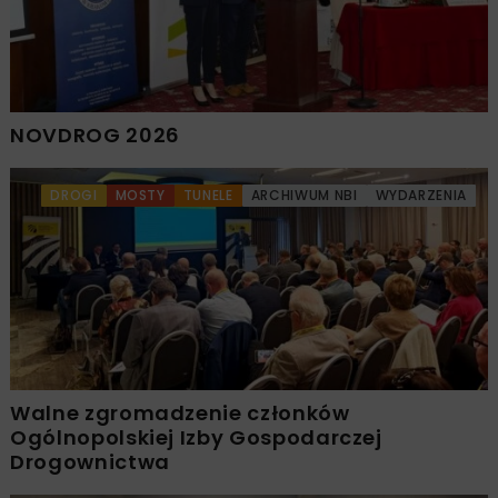
NOVDROG 2026
DROGI
MOSTY
TUNELE
ARCHIWUM NBI
WYDARZENIA
Walne zgromadzenie członków
Ogólnopolskiej Izby Gospodarczej
Drogownictwa