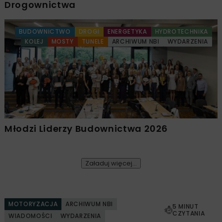
Drogownictwa
BUDOWNICTWO
DROGI
ENERGETYKA
HYDROTECHNIKA
KOLEJ
MOSTY
TUNELE
ARCHIWUM NBI
WYDARZENIA
Młodzi Liderzy Budownictwa 2026
Załaduj więcej...
MOTORYZACJA
ARCHIWUM NBI
5 MINUT
CZYTANIA
WIADOMOŚCI
WYDARZENIA