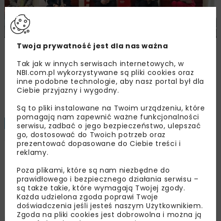
Twoja prywatność jest dla nas ważna
Śląskie Forum Drogownictwa 2026
Tak jak w innych serwisach internetowych, w
NBI.com.pl wykorzystywane są pliki cookies oraz
inne podobne technologie, aby nasz portal był dla
Załaduj więcej...
Ciebie przyjazny i wygodny.
Są to pliki instalowane na Twoim urządzeniu, które
pomagają nam zapewnić ważne funkcjonalności
BUDOWNICTWO
ARCHIWUM NBI
serwisu, zadbać o jego bezpieczeństwo, ulepszać
8 MINUT
CZYTANIA
go, dostosować do Twoich potrzeb oraz
TEMATY SPECJALNE
prezentować dopasowane do Ciebie treści i
reklamy.
Cyfrowy potencjał
Poza plikami, które są nam niezbędne do
prawidłowego i bezpiecznego działania serwisu –
budownictwa
są także takie, które wymagają Twojej zgody.
Każda udzielona zgoda poprawi Twoje
doświadczenia jeśli jesteś naszym Użytkownikiem.
Zgoda na pliki cookies jest dobrowolna i można ją
Maria Szruba