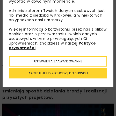
wycofać w dowolnym momencie.
Administratorem Twoich danych osobowych jest
nbi med!a z siedzibą w Krakowie, a w niektórych
OPUBLIKOWANO: 22.11.2020
przypadkach nasi Partnerzy.
Więcej informacji o korzystaniu przez nas z plików
Mimo postępu technologicznego część firm
cookies oraz o przetwarzaniu Twoich danych
osobowych, w tym o przysługujących Ci
budowlanych nadal polega na arkuszach
uprawnieniach, znajdziesz w naszej
Polityce
kalkulacyjnych, ręcznym wprowadzaniu danych
prywatności
.
i dokumentacji. Tymczasem branża budowlana,
chcąc uzyskać poprawę produktywności i
USTAWIENIA ZAAWANSOWANNE
efektywności, powinna skupić się na wdrażaniu
cyfryzacji, innowacyjnych technologii i nowych
AKCEPTUJĘ I PRZECHODZĘ DO SERWISU
technik budowlanych. Bo przecież
najnowocześniejsze technologie radykalnie
zmieniają sposób działania branży i realizacji
przyszłych projektów.