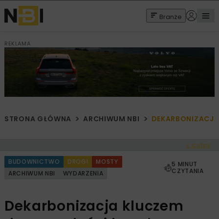
Branże
REKLAMA
STRONA GŁÓWNA
ARCHIWUM NBI
DEKARBONIZACJA
< Cofnij
BUDOWNICTWO
DROGI
MOSTY
5 MINUT
CZYTANIA
ARCHIWUM NBI
WYDARZENIA
Dekarbonizacja kluczem