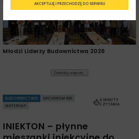
AKCEPTUJĘ I PRZECHODZĘ DO SERWISU
Młodzi Liderzy Budownictwa 2026
Załaduj więcej...
BUDOWNICTWO
ARCHIWUM NBI
4 MINUTY
CZYTANIA
MATERIAŁY
INIEKTON – płynne
mieszanki iniekcyjne do