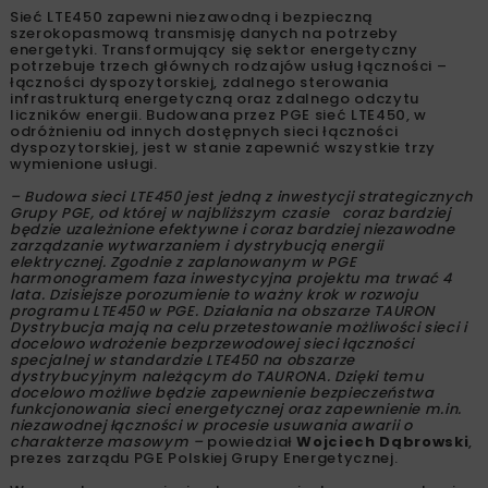
Sieć LTE450 zapewni niezawodną i bezpieczną
szerokopasmową transmisję danych na potrzeby
energetyki. Transformujący się sektor energetyczny
potrzebuje trzech głównych rodzajów usług łączności –
łączności dyspozytorskiej, zdalnego sterowania
infrastrukturą energetyczną oraz zdalnego odczytu
liczników energii. Budowana przez PGE sieć LTE450, w
odróżnieniu od innych dostępnych sieci łączności
dyspozytorskiej, jest w stanie zapewnić wszystkie trzy
wymienione usługi.
– Budowa sieci LTE450 jest jedną z inwestycji strategicznych
Grupy PGE, od której w najbliższym czasie coraz bardziej
będzie uzależnione efektywne i coraz bardziej niezawodne
zarządzanie wytwarzaniem i dystrybucją energii
elektrycznej. Zgodnie z zaplanowanym w PGE
harmonogramem faza inwestycyjna projektu ma trwać 4
lata. Dzisiejsze porozumienie to ważny krok w rozwoju
programu LTE450 w PGE. Działania na obszarze TAURON
Dystrybucja mają na celu przetestowanie możliwości sieci i
docelowo wdrożenie bezprzewodowej sieci łączności
specjalnej w standardzie LTE450 na obszarze
dystrybucyjnym należącym do TAURONA. Dzięki temu
docelowo możliwe będzie zapewnienie bezpieczeństwa
funkcjonowania sieci energetycznej oraz zapewnienie m.in.
niezawodnej łączności w procesie usuwania awarii o
charakterze masowym –
powiedział
Wojciech Dąbrowski
,
prezes zarządu PGE Polskiej Grupy Energetycznej.