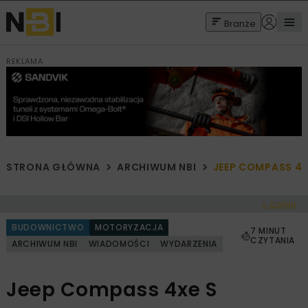
Branże
REKLAMA
STRONA GŁÓWNA
ARCHIWUM NBI
JEEP COMPASS 4X
< Cofnij
BUDOWNICTWO
MOTORYZACJA
7 MINUT
CZYTANIA
ARCHIWUM NBI
WIADOMOŚCI
WYDARZENIA
Jeep Compass 4xe S