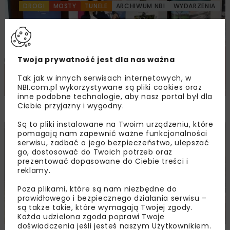
DROGI
MOSTY
TUNELE
ARCHIWUM NBI
WYDARZENIA
Twoja prywatność jest dla nas ważna
Tak jak w innych serwisach internetowych, w
NBI.com.pl wykorzystywane są pliki cookies oraz
inne podobne technologie, aby nasz portal był dla
NOVDROG 2026
Ciebie przyjazny i wygodny.
Są to pliki instalowane na Twoim urządzeniu, które
pomagają nam zapewnić ważne funkcjonalności
DROGI
MOSTY
TUNELE
ARCHIWUM NBI
WYDARZENIA
serwisu, zadbać o jego bezpieczeństwo, ulepszać
go, dostosować do Twoich potrzeb oraz
prezentować dopasowane do Ciebie treści i
reklamy.
Poza plikami, które są nam niezbędne do
prawidłowego i bezpiecznego działania serwisu –
są także takie, które wymagają Twojej zgody.
Każda udzielona zgoda poprawi Twoje
doświadczenia jeśli jesteś naszym Użytkownikiem.