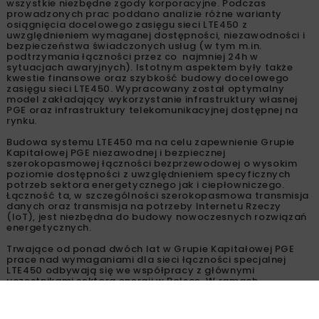
wszystkie niezbędne zgody korporacyjne. Podczas
prowadzonych prac poddano analizie różne warianty
osiągnięcia docelowego zasięgu sieci LTE450 z
uwzględnieniem wymaganej dostępności, niezawodności i
bezpieczeństwa świadczonych usług (w tym m.in.
podtrzymania łączności przez co najmniej 24h w
sytuacjach awaryjnych). Istotnym aspektem były także
kwestie finansowe oraz szybkość budowy docelowego
zasięgu sieci LTE450. Wypracowany został optymalny
model zakładający wykorzystanie infrastruktury własnej
PGE oraz infrastruktury telekomunikacyjnej dostępnej na
rynku.
Budowa systemu LTE450 ma na celu zapewnienie Grupie
Kapitałowej PGE niezawodnej i bezpiecznej
szerokopasmowej łączności bezprzewodowej o wysokim
poziomie dostępności z uwzględnieniem specyficznych
potrzeb sektora energetycznego jak i ciepłowniczego.
Łączność ta, w szczególności szerokopasmowa transmisja
danych oraz transmisja na potrzeby Internetu Rzeczy
(IoT), jest niezbędna do budowy nowoczesnych rozwiązań
energetycznych.
Trwające od ponad dwóch lat w Grupie Kapitałowej PGE
prace nad wymaganiami dla sieci łączności specjalnej
LTE450 odbywają się we współpracy z głównymi
uczestnikami sektora energii w Polsce. W ramach
Ogólnopolskiego Zespołu Roboczego ds. budowy sieci
LTE450, przedstawiciele PGE Systemy oraz PGE Dystrybucja
współpracują z operatorami sieci dystrybucyjnych (OSD),