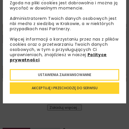
Walne zgromadzenie członków
Zgoda na pliki cookies jest dobrowolna i można ją
wycofać w dowolnym momencie.
Ogólnopolskiej Izby Gospodarczej
Drogownictwa
Administratorem Twoich danych osobowych jest
nbi med!a z siedzibą w Krakowie, a w niektórych
przypadkach nasi Partnerzy.
BUDOWNICTWO
DROGI
ENERGETYKA
HYDROTECHNIKA
KOLEJ
MOSTY
TUNELE
ARCHIWUM NBI
WYDARZENIA
Więcej informacji o korzystaniu przez nas z plików
cookies oraz o przetwarzaniu Twoich danych
osobowych, w tym o przysługujących Ci
uprawnieniach, znajdziesz w naszej
Polityce
prywatności
.
USTAWIENIA ZAAWANSOWANNE
Młodzi Liderzy Budownictwa 2026
AKCEPTUJĘ I PRZECHODZĘ DO SERWISU
Załaduj więcej...