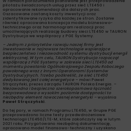
W ramach porozumienia planowane jest przeprowadzenie
pilotażu świadczonych usług przez sieć LTE450 i
opracowanie rekomendacji dla dalszych prac.
Oszacowane zostaną koszty inwestycji oraz
zidentyfikowane ryzyka dla każdej ze stron. Zostanie
również opracowana koncepcja modelu biznesowo-
technicznego oraz harmonogram realizacji prac
umożliwiających realizację budowy sieci LTE450 w TAURON
Dystrybucja we współpracy z PGE Systemy.
– Jednym z priorytetów rozwoju naszej firmy jest
inwestowanie w najnowsze technologie wspierające
bezpieczeństwo i niezawodność systemu dystrybucji energii
elektrycznej. W tym celu, TAURON Dystrybucja rozpoczął
współpracę z PGE Systemy w zakresie sieci LTE450 od
momentu powstania Ogólnokrajowego Zespołu Roboczego
powołanego wraz z innymi Operatorami Systemów
Dystrybucyjnych. Trzeba podkreślić, że sieć LTE450
dedykowaną jest całej energetyce –
mówi Paweł
Strączyński, prezes zarządu TAURON Polska Energia.
–
Niezawodna i bezpieczna szerokopasmowa łączność
bezprzewodowa o wysokim poziomie dostępności to
niezbędny element nowoczesnej energetyki –
wyjaśnia
Paweł Strączyński
.
Do tej pory, w ramach Programu LTE450, w Grupie PGE
przeprowadzono liczne testy przedwdrożeniowe
technologii LTE450/LTE-M, które zakończyły się w lutym
2021 roku. Przygotowano niezbędną dokumentację,
opracowano model finansowo-techniczny i uzyskano