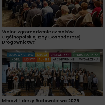
Walne zgromadzenie członków
Ogólnopolskiej Izby Gospodarczej
Drogownictwa
BUDOWNICTWO
DROGI
ENERGETYKA
HYDROTECHNIKA
KOLEJ
MOSTY
TUNELE
ARCHIWUM NBI
WYDARZENIA
Młodzi Liderzy Budownictwa 2026