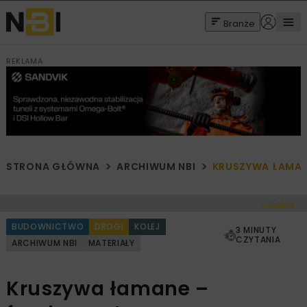
Branże
REKLAMA
STRONA GŁÓWNA
ARCHIWUM NBI
KRUSZYWA ŁAMA
< Cofnij
BUDOWNICTWO
DROGI
KOLEJ
3 MINUTY
CZYTANIA
ARCHIWUM NBI
MATERIAŁY
Kruszywa łamane –