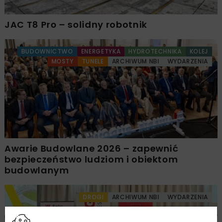
JAC T8 Pro – solidny robotnik
BUDOWNICTWO
ENERGETYKA
HYDROTECHNIKA
KOLEJ
MOSTY
TUNELE
ARCHIWUM NBI
WYDARZENIA
Awarie Budowlane 2026 – zapewnić
bezpieczeństwo ludziom i obiektom
budowlanym
DROGI
ARCHIWUM NBI
WYDARZENIA