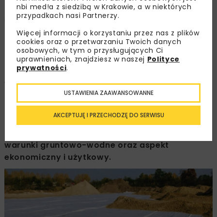
nbi med!a z siedzibą w Krakowie, a w niektórych
przypadkach nasi Partnerzy.
Mariusz Peroński
Więcej informacji o korzystaniu przez nas z plików
cookies oraz o przetwarzaniu Twoich danych
osobowych, w tym o przysługujących Ci
OPUBLIKOWANO: 02.08.2018
uprawnieniach, znajdziesz w naszej
Polityce
prywatności
.
Wieloletnie doświadczenia w realizacji
USTAWIENIA ZAAWANSOWANNE
inwestycji drogowych umożliwiają stosowanie
różnorodnych metod stabilizacji podłoża
AKCEPTUJĘ I PRZECHODZĘ DO SERWISU
gruntowego. Technologie należy dobierać
starannie, biorąc pod uwagę istniejące lokalne
warunki gruntowo-wodne oraz aspekt
ekonomiczny i użytkowy.