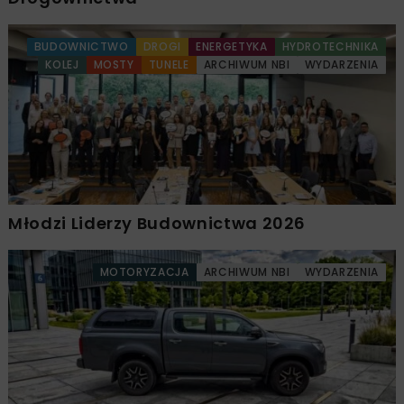
BUDOWNICTWO
DROGI
ENERGETYKA
HYDROTECHNIKA
KOLEJ
MOSTY
TUNELE
ARCHIWUM NBI
WYDARZENIA
Młodzi Liderzy Budownictwa 2026
MOTORYZACJA
ARCHIWUM NBI
WYDARZENIA