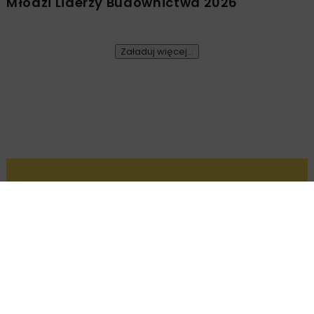
Młodzi Liderzy Budownictwa 2026
Załaduj więcej...
DROGI
ARCHIWUM NBI
MATERIAŁY
2 MINUTY CZYTANIA
Czy dobre może być jeszcze
lepsze?
Lhoist Polska Sp. z o.o.
OPUBLIKOWANO: 02.08.2018