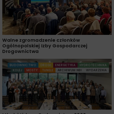
Walne zgromadzenie członków
Ogólnopolskiej Izby Gospodarczej
Drogownictwa
BUDOWNICTWO
DROGI
ENERGETYKA
HYDROTECHNIKA
KOLEJ
MOSTY
TUNELE
ARCHIWUM NBI
WYDARZENIA