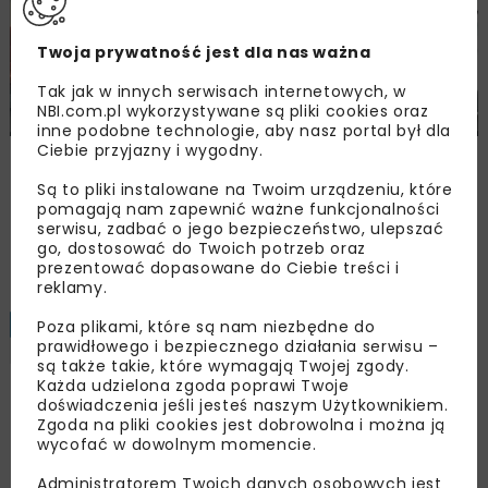
Twoja prywatność jest dla nas ważna
Tak jak w innych serwisach internetowych, w
NBI.com.pl wykorzystywane są pliki cookies oraz
inne podobne technologie, aby nasz portal był dla
Ciebie przyjazny i wygodny.
Śląskie Forum Drogownictwa 2026
Są to pliki instalowane na Twoim urządzeniu, które
pomagają nam zapewnić ważne funkcjonalności
serwisu, zadbać o jego bezpieczeństwo, ulepszać
Załaduj więcej...
go, dostosować do Twoich potrzeb oraz
prezentować dopasowane do Ciebie treści i
reklamy.
BUDOWNICTWO
ARCHIWUM NBI
Poza plikami, które są nam niezbędne do
5 MINUT
CZYTANIA
prawidłowego i bezpiecznego działania serwisu –
MATERIAŁY
są także takie, które wymagają Twojej zgody.
Każda udzielona zgoda poprawi Twoje
doświadczenia jeśli jesteś naszym Użytkownikiem.
Stabilizacja podłoża
Zgoda na pliki cookies jest dobrowolna i można ją
wycofać w dowolnym momencie.
gruntowego – geosyntetyki
Administratorem Twoich danych osobowych jest