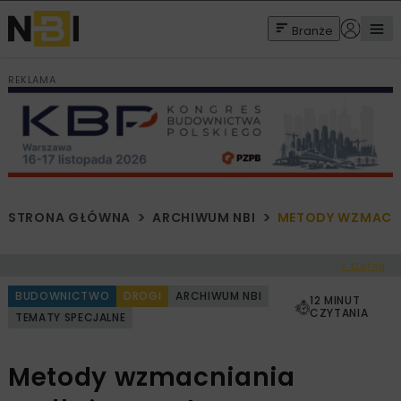
Branże
REKLAMA
STRONA GŁÓWNA
ARCHIWUM NBI
METODY WZMACN
< Cofnij
BUDOWNICTWO
DROGI
ARCHIWUM NBI
12 MINUT
CZYTANIA
TEMATY SPECJALNE
Metody wzmacniania