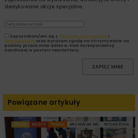
dedykowane akcje specjalne.
Zapoznałam/em się z
Polityką Prywatności
i
Regulaminem
oraz wyrażam zgodę na otrzymywanie na
podany przeze mnie adres e-mail korespondencji
handlowej w postaci newslettera.
ZAPISZ MNIE
Powiązane artykuły
DROGI
MOSTY
TUNELE
ARCHIWUM NBI
WYDARZENIA