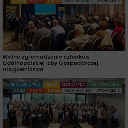
DROGI
MOSTY
TUNELE
ARCHIWUM NBI
WYDARZENIA
Walne zgromadzenie członków
Ogólnopolskiej Izby Gospodarczej
Drogownictwa
BUDOWNICTWO
DROGI
ENERGETYKA
HYDROTECHNIKA
KOLEJ
MOSTY
TUNELE
ARCHIWUM NBI
WYDARZENIA