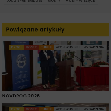
LONG SPAN BRIDGES
MOSTY
MOSTY WISZĄCE
Powiązane artykuły
DROGI
MOSTY
TUNELE
ARCHIWUM NBI
WYDARZENIA
NOVDROG 2026
DROGI
MOSTY
TUNELE
ARCHIWUM NBI
WYDARZENIA