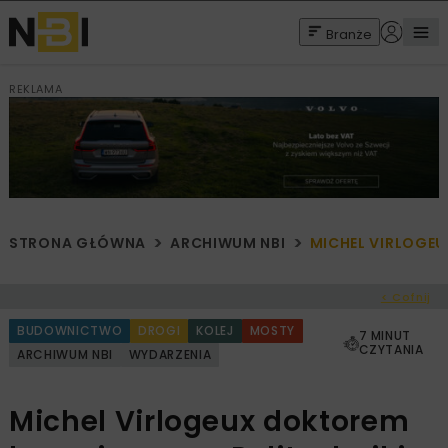
Branże
REKLAMA
STRONA GŁÓWNA
ARCHIWUM NBI
MICHEL VIRLOGE
< Cofnij
BUDOWNICTWO
DROGI
KOLEJ
MOSTY
7 MINUT
CZYTANIA
ARCHIWUM NBI
WYDARZENIA
Michel Virlogeux doktorem