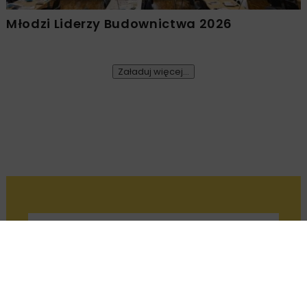
Młodzi Liderzy Budownictwa 2026
Załaduj więcej...
DROGI
ARCHIWUM NBI
WYDARZENIA
6 MINUT CZYTANIA
V Konferencja NOVDROG
2023
OPUBLIKOWANO: 26.07.2023
Janina Mrowińska