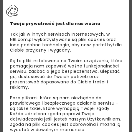
Szanowny Rektorze, szanowni Członkowie
Senatu Politechniki Wrocławskiej, szanowne
Twoja prywatność jest dla nas ważna
Koleżanki i Koledzy, szanowni Państwo!
Tak jak w innych serwisach internetowych, w
Otrzymanie tytułu doktora honoris causa
NBI.com.pl wykorzystywane są pliki cookies oraz
Politechniki Wrocławskiej jest bardzo dużym
inne podobne technologie, aby nasz portal był dla
Ciebie przyjazny i wygodny.
wyróżnieniem ze względu na renomę tej uczelni.
To tu kształciło się wielu naukowców i badaczy,
Są to pliki instalowane na Twoim urządzeniu, które
którzy poszerzali swoją wiedzę, a następnie
pomagają nam zapewnić ważne funkcjonalności
serwisu, zadbać o jego bezpieczeństwo, ulepszać
przekazywali ją tysiącom studentów. Jeszcze
go, dostosować do Twoich potrzeb oraz
bardziej uświadomiłem sobie ten zaszczyt, gdy
prezentować dopasowane do Ciebie treści i
reklamy.
zobaczyłem tablicę z listą dotychczasowych
laureatów tego tytułu, z których wielu było
Poza plikami, które są nam niezbędne do
niezwykle znanych na całym świecie.
prawidłowego i bezpiecznego działania serwisu –
są także takie, które wymagają Twojej zgody.
Każda udzielona zgoda poprawi Twoje
doświadczenia jeśli jesteś naszym Użytkownikiem.
Zgoda na pliki cookies jest dobrowolna i można ją
wycofać w dowolnym momencie.