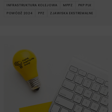
INFRASTRUKTURA KOLEJOWA
MPPZ
PKP PLK
POWÓDŹ 2024
PPZ
ZJAWISKA EKSTREMALNE