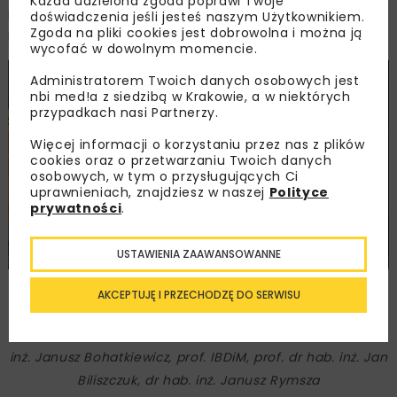
Każda udzielona zgoda poprawi Twoje
Instytut Badawczy Dróg i Mostów, prof. dr hab. inż. Jan
doświadczenia jeśli jesteś naszym Użytkownikiem.
Zgoda na pliki cookies jest dobrowolna i można ją
Biliszczuk, Politechnika Wrocławska (nauka).
wycofać w dowolnym momencie.
Administratorem Twoich danych osobowych jest
nbi med!a z siedzibą w Krakowie, a w niektórych
przypadkach nasi Partnerzy.
Więcej informacji o korzystaniu przez nas z plików
cookies oraz o przetwarzaniu Twoich danych
osobowych, w tym o przysługujących Ci
uprawnieniach, znajdziesz w naszej
Polityce
prywatności
.
USTAWIENIA ZAAWANSOWANNE
Panel dyskusyjny Infrastruktura komunikacyjna
AKCEPTUJĘ I PRZECHODZĘ DO SERWISU
przyszłości – kierunki rozwoju i ograniczenia, moderator:
prof. dr hab. inż. Adam Wysokowski, paneliści: dr hab.
inż. Janusz Bohatkiewicz, prof. IBDiM, prof. dr hab. inż. Jan
Biliszczuk, dr hab. inż. Janusz Rymsza