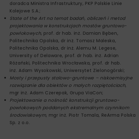
doradca Ministra Infrastruktury, PKP Polskie Linie
Kolejowe S.A.;
State of the Art na temat badań, obliczeń i metod
projektowania w konstrukcjach mostów gruntowo-
powłokowych
, prof. dr hab. inż. Damian Bęben,
Politechnika Opolska, dr inż. Tomasz Maleska,
Politechnika Opolska, dr inż. Alemu M. Legese,
University of Delaware, prof. dr hab. inż. Adrian
Różański, Politechnika Wrocławska, prof. dr hab.
inż. Adam Wysokowski, Uniwersytet Zielonogórski;
Mosty i przepusty stalowo-gruntowe – niskoemisyjne
rozwiązanie dla obiektów o małych rozpiętościach
,
mgr inż. Adam Czerepak, Grupa ViaCon;
Projektowanie a nośność konstrukcji gruntowo-
powłokowych poddanych ekstremalnym czynnikom
środowiskowym
, mgr inż. Piotr Tomala, ReArma Polska
Sp. z o.o.