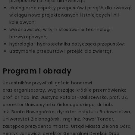
przepustów i przejść dla zwierząt;
ekologiczne aspekty przepustów i przejść dla zwierząt
w ciągu nowo projektowanych i istniejących linii
kolejowych;
wykonawstwo, w tym stosowanie technologii
bezwykopowych;
hydrologia i hydrotechnika dotycząca przepustów;
utrzymanie przepustów i przejść dla zwierząt.
Program i obrady
Uczestników przywitali goście honorowi
oraz organizatorzy, wygłaszając krótkie przemówienia:
prof. dr hab. inż. Justyna Patalas-Maliszewska, prof. UZ,
prorektor Uniwersytetu Zielonogórskiego, dr hab.
inż. Beata Nowogońska, dyrektor Instytutu Budownictwa,
Uniwersytet Zielonogórski, mgr inż. Paweł Tonder,
zastępca prezydenta miasta, Urząd Miasta Zielona Góra,
Henryk Janowicz, dyrektor Generalnej Dyrekcji Dróg