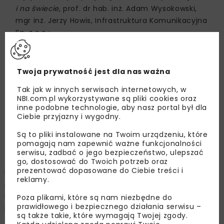
i na świecie
, prof. dr hab. inż. Adam Wysokowski,
mgr inż. Jerzy Howis, Infrastruktura Komunikacyjna
Sp. z o.o.;
Czy przejścia dla zwierząt o konstrukcji
prefabrykowanej łukowej są bezpieczne w dobie
zachodzących zmian klimatycznych? Analiza rozwiązań
Twoja prywatność jest dla nas ważna
na przykładzie realizacji obiektów inżynierskich
,
Tak jak w innych serwisach internetowych, w
mgr inż. Bogumiła Stryszyk, OPTEM Sp. z o.o.
NBI.com.pl wykorzystywane są pliki cookies oraz
inne podobne technologie, aby nasz portal był dla
Ciebie przyjazny i wygodny.
Panel dyskusyjny Infrastruktura
Są to pliki instalowane na Twoim urządzeniu, które
komunikacyjna przyszłości – kierunki
pomagają nam zapewnić ważne funkcjonalności
rozwoju i ograniczenia
serwisu, zadbać o jego bezpieczeństwo, ulepszać
go, dostosować do Twoich potrzeb oraz
prezentować dopasowane do Ciebie treści i
Moderator: prof. dr hab. inż. Adam Wysokowski,
reklamy.
przewodniczący Związku Mostowców Rzeczypospolitej
Polskiej (organizacja branżowa), paneliści: dr hab.
Poza plikami, które są nam niezbędne do
prawidłowego i bezpiecznego działania serwisu –
inż. Janusz Rymsza, PKP Polskie Linie Kolejowe S.A.
są także takie, które wymagają Twojej zgody.
(inwestor), dr hab. inż. Janusz Bohatkiewicz, prof. IBDiM,