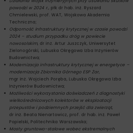
Działania Wojsk Inżynieryjnych przy usuwaniu skutków
powodzi w 2024 r.
, płk dr hab. inż. Ryszard
Chmielewski, prof. WAT, Wojskowa Akademia
Techniczna;
Odporność infrastruktury krytycznej w czasie powodzi
2024 – studium przypadku dróg w powiecie
nowosolskim
, dr inż. Artur Juszczyk, Uniwersytet
Zielonogórski, Lubuska Okręgowa Izba Inżynierów
Budownictwa;
Modernizacja infrastruktury krytycznej w energetyce –
modernizacja Zbiornika Górnego ESP Żar
,
mgr inż. Wojciech Poręba, Lubuska Okręgowa Izba
Inżynierów Budownictwa;
Możliwości wykorzystania doświadczeń z diagnostyki
wielkośrednicowych kolektorów w eksploatacji
przepustów i podziemnych przejść dla zwierząt
,
dr inż. Beata Nienartowicz, prof. dr hab. inż. Paweł
Popielski, Politechnika Warszawska;
Mosty gruntowo-stalowe wobec ekstremalnych