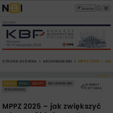
Branże
REKLAMA
STRONA GŁÓWNA
ARCHIWUM NBI
MPPZ 2025 – JAK
< Cofnij
DROGI
KOLEJ
MOSTY
ARCHIWUM NBI
10 MINUT
CZYTANIA
WYDARZENIA
MPPZ 2025 – jak zwiększyć