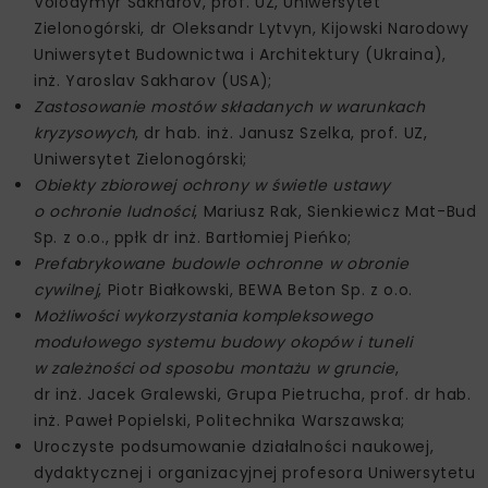
Volodymyr Sakharov, prof. UZ, Uniwersytet
Zielonogórski, dr Oleksandr Lytvyn, Kijowski Narodowy
Uniwersytet Budownictwa i Architektury (Ukraina),
inż. Yaroslav Sakharov (USA);
Zastosowanie mostów składanych w warunkach
kryzysowych
, dr hab. inż. Janusz Szelka, prof. UZ,
Uniwersytet Zielonogórski;
Obiekty zbiorowej ochrony w świetle ustawy
o ochronie ludności
, Mariusz Rak, Sienkiewicz Mat-Bud
Sp. z o.o., ppłk dr inż. Bartłomiej Pieńko;
Prefabrykowane budowle ochronne w obronie
cywilnej
, Piotr Białkowski, BEWA Beton Sp. z o.o.
Możliwości wykorzystania kompleksowego
modułowego systemu budowy okopów i tuneli
w zależności od sposobu montażu w gruncie
,
dr inż. Jacek Gralewski, Grupa Pietrucha, prof. dr hab.
inż. Paweł Popielski, Politechnika Warszawska;
Uroczyste podsumowanie działalności naukowej,
dydaktycznej i organizacyjnej profesora Uniwersytetu