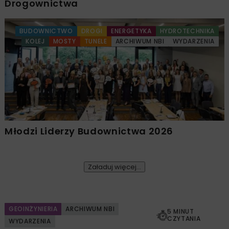
Drogownictwa
BUDOWNICTWO
DROGI
ENERGETYKA
HYDROTECHNIKA
KOLEJ
MOSTY
TUNELE
ARCHIWUM NBI
WYDARZENIA
Młodzi Liderzy Budownictwa 2026
Załaduj więcej...
GEOINŻYNIERIA
ARCHIWUM NBI
5 MINUT
CZYTANIA
WYDARZENIA