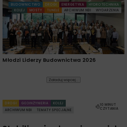
BUDOWNICTWO
DROGI
ENERGETYKA
HYDROTECHNIKA
KOLEJ
MOSTY
TUNELE
ARCHIWUM NBI
WYDARZENIA
Młodzi Liderzy Budownictwa 2026
Załaduj więcej...
DROGI
GEOINŻYNIERIA
KOLEJ
10 MINUT
CZYTANIA
ARCHIWUM NBI
TEMATY SPECJALNE