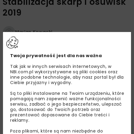
Stabilizacja skarp i osuwisk
2019
Marian Kowacki
OPUBLIKOWANO: 24.05.2019
Twoja prywatność jest dla nas ważna
Tak jak w innych serwisach internetowych, w
Osuwiska to częsty problem zarówno podczas
NBI.com.pl wykorzystywane są pliki cookies oraz
inne podobne technologie, aby nasz portal był dla
budowy, jak i w trakcie utrzymania szlaków
Ciebie przyjazny i wygodny.
komunikacyjnych. Najłatwiejszym sposobem
Są to pliki instalowane na Twoim urządzeniu, które
byłoby ominięcie potencjalnego czy już
pomagają nam zapewnić ważne funkcjonalności
czynnego osuwiska. Nie zawsze jednak jest to
serwisu, zadbać o jego bezpieczeństwo, ulepszać
możliwe. Wówczas konieczne jest podjęcie
go, dostosować do Twoich potrzeb oraz
prezentować dopasowane do Ciebie treści i
działań związanych z odpowiednim
reklamy.
kształtowaniem skarpy oraz zastosowanie
Poza plikami, które są nam niezbędne do
konstrukcji stabilizujących.