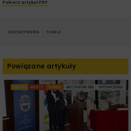
Pobierz artykuł PDF
GEOINŻYNIERIA
TUNELE
Powiązane artykuły
DROGI
MOSTY
TUNELE
ARCHIWUM NBI
WYDARZENIA