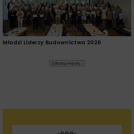
Młodzi Liderzy Budownictwa 2026
Załaduj więcej...
DROGI
ARCHIWUM NBI
INWESTYCJE
5 MINUT
CZYTANIA
TECHNOLOGIE
Żelbetowe obiekty mostowe
na trasie S6 Kiełpino –