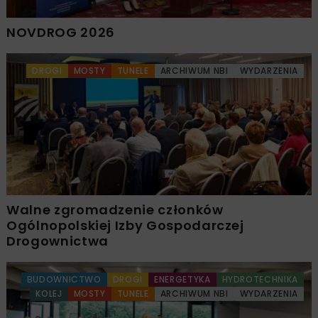
NOVDROG 2026
DROGI
MOSTY
TUNELE
ARCHIWUM NBI
WYDARZENIA
Walne zgromadzenie członków
Ogólnopolskiej Izby Gospodarczej
Drogownictwa
BUDOWNICTWO
DROGI
ENERGETYKA
HYDROTECHNIKA
KOLEJ
MOSTY
TUNELE
ARCHIWUM NBI
WYDARZENIA