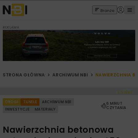
Branże
REKLAMA
STRONA GŁÓWNA
ARCHIWUM NBI
NAWIERZCHNIA B
< Cofnij
DROGI
TUNELE
ARCHIWUM NBI
6 MINUT
CZYTANIA
INWESTYCJE
MATERIAŁY
Nawierzchnia betonowa