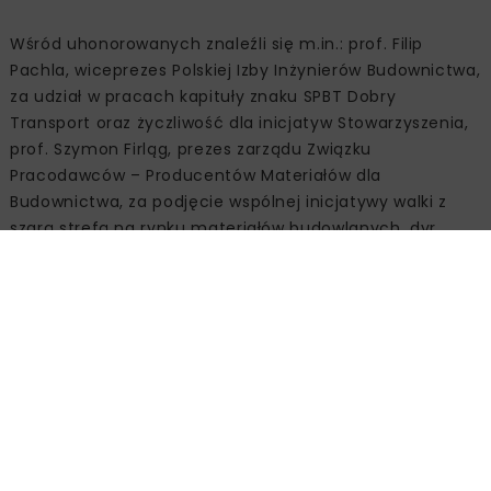
Wśród uhonorowanych znaleźli się m.in.: prof. Filip
Pachla, wiceprezes Polskiej Izby Inżynierów Budownictwa,
za udział w pracach kapituły znaku SPBT Dobry
Transport oraz życzliwość dla inicjatyw Stowarzyszenia,
prof. Szymon Firląg, prezes zarządu Związku
Pracodawców – Producentów Materiałów dla
Budownictwa, za podjęcie wspólnej inicjatywy walki z
szarą strefą na rynku materiałów budowlanych, dyr.
Michał Wekiera z Polskiego Związku Przemysłu
Motoryzacyjnego za poparcie działań SPBT w zakresie
poprawy efektywności transportu betonu oraz pracę w
kapitule znaku Dobry Transport,
Mariusz Karpiński-Rzepa, właściciel wydawnictwa nbi
med!a, za wieloletnią współpracę medialną i
propagowanie działań i inicjatyw SPBT, Teresa
Bonaszewska-Wyszomirska za aktywną pracę w
gremiach roboczych SPBT oraz wieloletnie