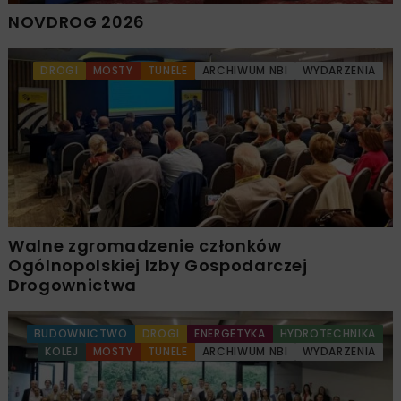
NOVDROG 2026
DROGI
MOSTY
TUNELE
ARCHIWUM NBI
WYDARZENIA
Walne zgromadzenie członków
Ogólnopolskiej Izby Gospodarczej
Drogownictwa
BUDOWNICTWO
DROGI
ENERGETYKA
HYDROTECHNIKA
KOLEJ
MOSTY
TUNELE
ARCHIWUM NBI
WYDARZENIA