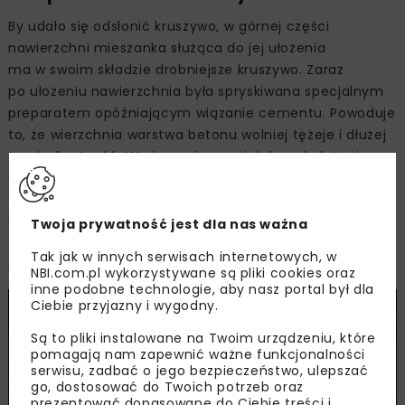
By udało się odsłonić kruszywo, w górnej części
nawierzchni mieszanka służąca do jej ułożenia
ma w swoim składzie drobniejsze kruszywo. Zaraz
po ułożeniu nawierzchnia była spryskiwana specjalnym
preparatem opóźniającym wiązanie cementu. Powoduje
to, że wierzchnia warstwa betonu wolniej tężeje i dłużej
traci wilgotność. W ciągu pierwszej doby od ułożenia
wjeżdżały na nią pojazdy z obrotowymi, metalowymi
szczotkami, które zdejmowały cienką warstwę betonu
i odsłaniały kruszywo. Dzięki temu nawierzchnia jest
Twoja prywatność jest dla nas ważna
szorstka, a samochody mają zapewnioną odpowiednią
Tak jak w innych serwisach internetowych, w
przyczepność i tarcie w razie hamowania.
NBI.com.pl wykorzystywane są pliki cookies oraz
inne podobne technologie, aby nasz portal był dla
Ciebie przyjazny i wygodny.
Są to pliki instalowane na Twoim urządzeniu, które
pomagają nam zapewnić ważne funkcjonalności
serwisu, zadbać o jego bezpieczeństwo, ulepszać
go, dostosować do Twoich potrzeb oraz
prezentować dopasowane do Ciebie treści i