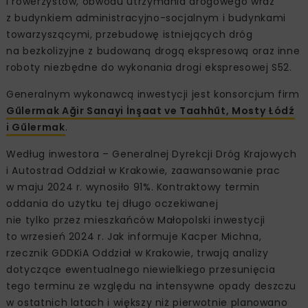
i rowerzystów, obwodu utrzymania drogowego wraz
z budynkiem administracyjno-socjalnym i budynkami
towarzyszącymi, przebudowę istniejących dróg
na bezkolizyjne z budowaną drogą ekspresową oraz inne
roboty niezbędne do wykonania drogi ekspresowej S52.
Generalnym wykonawcą inwestycji jest konsorcjum firm
Gűlermak Ağir Sanayi İnşaat ve Taahhűt, Mosty Łódź
i Gűlermak
.
Według inwestora – Generalnej Dyrekcji Dróg Krajowych
i Autostrad Oddział w Krakowie, zaawansowanie prac
w maju 2024 r. wynosiło 91%. Kontraktowy termin
oddania do użytku tej długo oczekiwanej
nie tylko przez mieszkańców Małopolski inwestycji
to wrzesień 2024 r. Jak informuje Kacper Michna,
rzecznik GDDKiA Oddział w Krakowie, trwają analizy
dotyczące ewentualnego niewielkiego przesunięcia
tego terminu ze względu na intensywne opady deszczu
w ostatnich latach i większy niż pierwotnie planowano