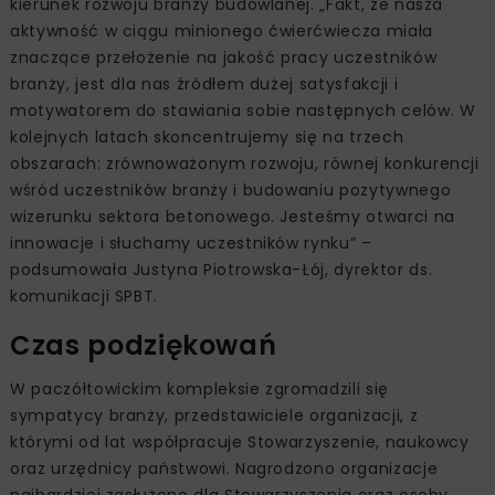
kierunek rozwoju branży budowlanej. „Fakt, że nasza
aktywność w ciągu minionego ćwierćwiecza miała
znaczące przełożenie na jakość pracy uczestników
branży, jest dla nas źródłem dużej satysfakcji i
motywatorem do stawiania sobie następnych celów. W
kolejnych latach skoncentrujemy się na trzech
obszarach: zrównoważonym rozwoju, równej konkurencji
wśród uczestników branży i budowaniu pozytywnego
wizerunku sektora betonowego. Jesteśmy otwarci na
innowacje i słuchamy uczestników rynku” –
podsumowała Justyna Piotrowska-Łój, dyrektor ds.
komunikacji SPBT.
Czas podziękowań
W paczółtowickim kompleksie zgromadzili się
sympatycy branży, przedstawiciele organizacji, z
którymi od lat współpracuje Stowarzyszenie, naukowcy
oraz urzędnicy państwowi. Nagrodzono organizacje