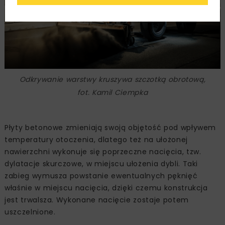
Odkrywanie warstwy kruszywa szczotką obrotową,
fot. Kamil Ciempka
Płyty betonowe zmieniają swoją objętość pod wpływem
temperatury otoczenia, dlatego też na ułożonej
nawierzchni wykonuje się poprzeczne nacięcia, tzw.
dylatacje skurczowe, w miejscu ułożenia dybli. Taki
zabieg wymusza powstanie ewentualnych pęknięć
właśnie w miejscu nacięcia, dzięki czemu konstrukcja
jest trwalsza. Wykonane nacięcie zostaje potem
uszczelnione.