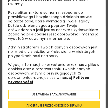
reklamy.
Poza plikami, które są nam niezbędne do
prawidłowego i bezpiecznego działania serwisu –
są także takie, które wymagają Twojej zgody.
Każda udzielona zgoda poprawi Twoje
doświadczenia jeśli jesteś naszym Użytkownikiem.
Świeżo ułożona nawierzchnia betonowa
Zgoda na pliki cookies jest dobrowolna i można ją
przed odkrywaniem warstwy kruszywa, fot. Kamil
wycofać w dowolnym momencie.
Ciempka
Administratorem Twoich danych osobowych jest
nbi med!a z siedzibą w Krakowie, a w niektórych
przypadkach nasi Partnerzy.
Po odsłonięciu kruszywa nawierzchnia była ponownie
Więcej informacji o korzystaniu przez nas z plików
spryskiwana, żeby utrzymać odpowiednie tempo
cookies oraz o przetwarzaniu Twoich danych
tężenia betonu i nie dopuścić do jego pękania
osobowych, w tym o przysługujących Ci
uprawnieniach, znajdziesz w naszej
Polityce
pod wpływem skurczu w czasie wiązania.
prywatności
.
USTAWIENIA ZAAWANSOWANNE
AKCEPTUJĘ I PRZECHODZĘ DO SERWISU