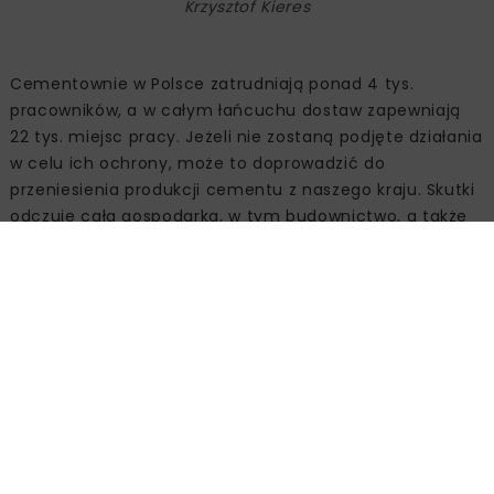
Krzysztof Kieres
Cementownie w Polsce zatrudniają ponad 4 tys.
pracowników, a w całym łańcuchu dostaw zapewniają
22 tys. miejsc pracy. Jeżeli nie zostaną podjęte działania
w celu ich ochrony, może to doprowadzić do
przeniesienia produkcji cementu z naszego kraju. Skutki
odczuje cała gospodarka, w tym budownictwo, a także
samorządy, gdyż przemysł cementowy jest kluczowym
pracodawcą i płatnikiem podatków w wielu gminach.„Co
warte podkreślenia, producenci cementu w Polsce
generują dla krajowej gospodarki ok. 3,8 mld zł wartości
dodanej oraz niemal 1,9 mld zł dochodu dla sektora
finansów publicznych” – mówi Krzysztof Kieres,
przewodniczący Stowarzyszenia Producentów Cementu,
powołując się na raport Ernst & Young Wpływ branży
cementowej na gospodarkę Polski
(
https://www.polskicement.pl/aktualnosci/jest-