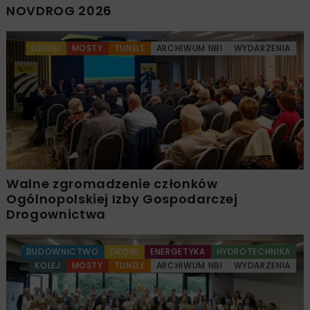
NOVDROG 2026
DROGI
MOSTY
TUNELE
ARCHIWUM NBI
WYDARZENIA
Walne zgromadzenie członków
Ogólnopolskiej Izby Gospodarczej
Drogownictwa
BUDOWNICTWO
DROGI
ENERGETYKA
HYDROTECHNIKA
KOLEJ
MOSTY
TUNELE
ARCHIWUM NBI
WYDARZENIA