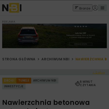
Branże
REKLAMA
STRONA GŁÓWNA
ARCHIWUM NBI
NAWIERZCHNIA BE
< Cofnij
DROGI
TUNELE
ARCHIWUM NBI
6 MINUT
CZYTANIA
INWESTYCJE
Nawierzchnia betonowa