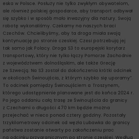
eska w Polsce. Posłuży nie tylko zwykłym obywatelom,
ale również polskiej gospodarce, aby transport odbywał
się szybko i w sposób mało inwazyjny dla natury. Swoją
robotę wykonaliśmy. Czekamy na naszych braci
Czechów. Chcielibyśmy, aby ta droga miała swoją
kontynuację po stronie czeskiej. Czesi potrzebują jej
tak samo jak Polacy. Droga S3 to europejski korytarz
transportowy, który nie tylko łączy Pomorze Zachodnie
z województwem dolnośląskim, ale także Grecję
ze Szwecją. Na S3 został do dokończenia krótki odcinek
w okolicach Świnoujścia, z którym szybko się uporamy”.
To odcinek pomiędzy Świnoujściem a Troszynem,
którego udostępnienie planowane jest do końca 2024 r.
Po jego oddaniu całą trasę ze Świnoujścia do granicy
z Czechami o długości 470 km będzie można
przejechać w nieco ponad cztery godziny. Pozostały
trzykilometrowy odcinek od węzła Lubawka do granicy
państwa zostanie otwarty po zakończeniu prac
na odcinku przygranicznym po stronie czeskiej. Według