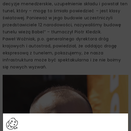
decyzje menedżerskie, uzupełnienie składu i powstał ten
tunel, który – mogę to śmiało powiedzieć – jest klasy
światowej. Ponieważ w jego budowie uczestniczyli
przedstawiciele 12 narodowości, nazywaliśmy budowę
tunelu wieżą Babel” – tłumaczył Piotr Kledzik.
Paweł Woźniak, p.o. generalnego dyrektora dróg
krajowych i autostrad, powiedział, że oddając drogę
ekspresową z tunelem, pokazujemy, że nasza
infrastruktura może być spektakularna i że nie boimy
się nowych wyzwań.