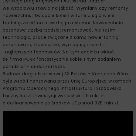
Dyrekcja Dróg Krajowych i Autostrad Oddział
we Wrocławiu stawia na jakość. Wymiany czy remonty
nawierzchni, likwidacje kolein w tunelu są o wiele
trudniejsze niż na otwartej przestrzeni. Nawierzchnie
betonowe trzeba rzadziej remontować. Ale reżim,
technologia, prace związane z samą nawierzchnią
betonową są trudniejsze, wymagają maestrii
i najlepszych fachowców. Na tym odcinku widać,
że firma PORR fantastycznie sobie z tym zadaniem
poradziła” – dodał Zarzycki.
Budowa drogi ekspresowej S3 Bolków – Kamienna Góra
była współfinansowana przez Unię Europejską w ramach
Programu Operacyjnego Infrastruktura i Środowisko.
Łączny koszt inwestycji wyniósł ok. 1,9 mld zł,
a dofinansowanie ze środków UE ponad 928 mln zł.