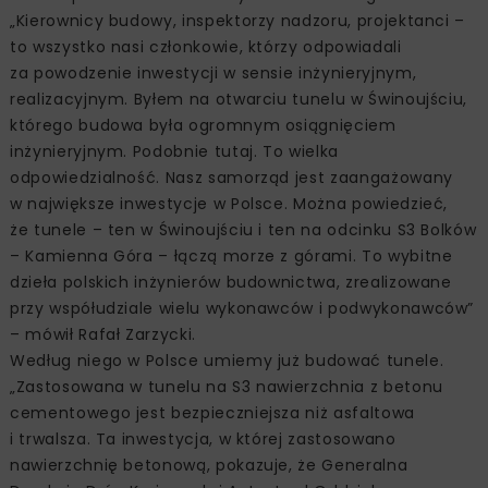
„Kierownicy budowy, inspektorzy nadzoru, projektanci –
to wszystko nasi członkowie, którzy odpowiadali
za powodzenie inwestycji w sensie inżynieryjnym,
realizacyjnym. Byłem na otwarciu tunelu w Świnoujściu,
którego budowa była ogromnym osiągnięciem
inżynieryjnym. Podobnie tutaj. To wielka
odpowiedzialność. Nasz samorząd jest zaangażowany
w największe inwestycje w Polsce. Można powiedzieć,
że tunele – ten w Świnoujściu i ten na odcinku S3 Bolków
– Kamienna Góra – łączą morze z górami. To wybitne
dzieła polskich inżynierów budownictwa, zrealizowane
przy współudziale wielu wykonawców i podwykonawców”
– mówił Rafał Zarzycki.
Według niego w Polsce umiemy już budować tunele.
„Zastosowana w tunelu na S3 nawierzchnia z betonu
cementowego jest bezpieczniejsza niż asfaltowa
i trwalsza. Ta inwestycja, w której zastosowano
nawierzchnię betonową, pokazuje, że Generalna