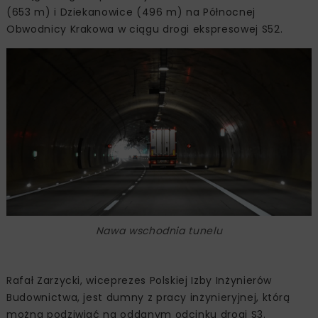
(653 m) i Dziekanowice (496 m) na Północnej
Obwodnicy Krakowa w ciągu drogi ekspresowej S52.
Nawa wschodnia tunelu
Rafał Zarzycki, wiceprezes Polskiej Izby Inżynierów
Budownictwa, jest dumny z pracy inżynieryjnej, którą
można podziwiać na oddanym odcinku drogi S3.