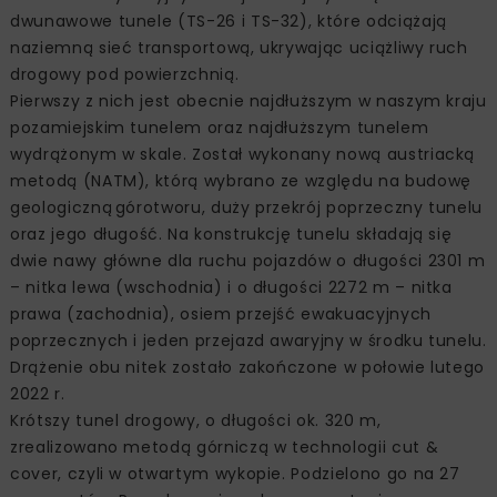
dwunawowe tunele (TS-26 i TS-32), które odciążają
naziemną sieć transportową, ukrywając uciążliwy ruch
drogowy pod powierzchnią.
Pierwszy z nich jest obecnie najdłuższym w naszym kraju
pozamiejskim tunelem oraz najdłuższym tunelem
wydrążonym w skale. Został wykonany nową austriacką
metodą (NATM), którą wybrano ze względu na budowę
geologiczną górotworu, duży przekrój poprzeczny tunelu
oraz jego długość. Na konstrukcję tunelu składają się
dwie nawy główne dla ruchu pojazdów o długości 2301 m
– nitka lewa (wschodnia) i o długości 2272 m – nitka
prawa (zachodnia), osiem przejść ewakuacyjnych
poprzecznych i jeden przejazd awaryjny w środku tunelu.
Drążenie obu nitek zostało zakończone w połowie lutego
2022 r.
Krótszy tunel drogowy, o długości ok. 320 m,
zrealizowano metodą górniczą w technologii cut &
cover, czyli w otwartym wykopie. Podzielono go na 27