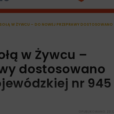
SOŁĄ W ŻYWCU – DO NOWEJ PRZEPRAWY DOSTOSOWANO P
ołą w Żywcu –
awy dostosowano
ojewódzkiej nr 945
OPUBLIKOWANO: 23.1