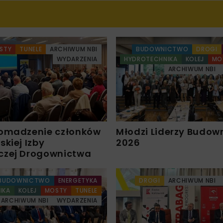
STY
TUNELE
ARCHIWUM NBI
BUDOWNICTWO
DROGI
WYDARZENIA
HYDROTECHNIKA
KOLEJ
MO
ARCHIWUM NBI
omadzenie członków
Młodzi Liderzy Budow
kiej Izby
2026
czej Drogownictwa
BUDOWNICTWO
ENERGETYKA
DROGI
ARCHIWUM NBI
IKA
KOLEJ
MOSTY
TUNELE
ARCHIWUM NBI
WYDARZENIA