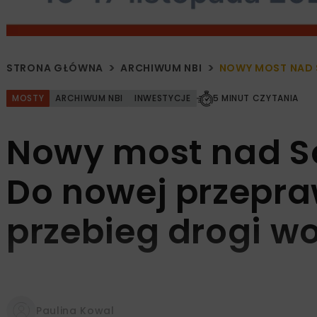
STRONA GŁÓWNA
ARCHIWUM NBI
NOWY MOST NAD 
MOSTY
ARCHIWUM NBI
INWESTYCJE
5 MINUT CZYTANIA
Nowy most nad S
Do nowej przepr
przebieg drogi w
Paulina Kowal