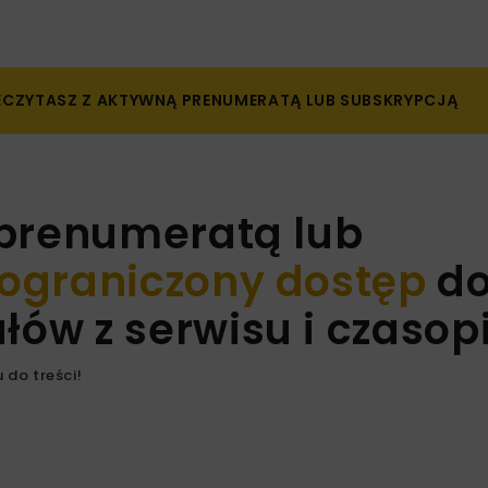
ZECZYTASZ Z AKTYWNĄ PRENUMERATĄ LUB SUBSKRYPCJĄ
 prenumeratą lub
ograniczony dostęp
d
ów z serwisu i czaso
 do treści!