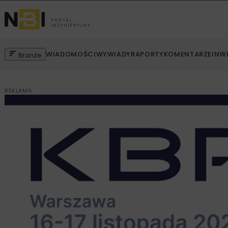
WIADOMOŚCI
WYWIADY
RAPORTY
KOMENTARZE
INW
Branże
REKLAMA