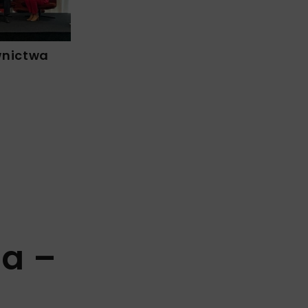
wnictwa
ia –