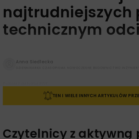
najtrudniejszych
technicznym odc
Anna Siedlecka
DZIENNIKARKA CZASOPISMA NOWOCZESNE BUDOWNICTWO INŻYNIER
Pobierz artykuł PDF
TEN I WIELE INNYCH ARTYKUŁÓW PR
Czytelnicy z aktywną