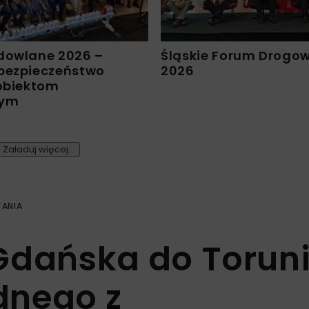
dowlane 2026 –
Śląskie Forum Drogo
bezpieczeństwo
2026
 obiektom
nym
Załaduj więcej...
TANIA
z Gdańska do Torun
dnego z