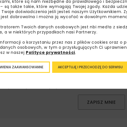
ikami, które są nam niezbędne do prawidłowego i bezpieczn
 – są także takie, które wymagają Twojej zgody. Każda udz
 Twoje doświadczenia jeśli jesteś naszym Użytkownikiem. Zg
 jest dobrowolna i można ją wycofać w dowolnym momenc
bisz wiedzieć więcej?
tratorem Twoich danych osobowych jest nbi med!a z siedz
sz się do newslettera aby otrzymywać od nas
e, a w niektórych przypadkach nasi Partnerzy.
psze informacje branżowe, zaproszenia na
informacji o korzystaniu przez nas z plików cookies oraz o 
zenia, atrakcyjne oferty i dedykowane akcje
danych osobowych, w tym o przysługujących Ci uprawnien
alne.
esz w naszej
Polityce prywatności
.
WIENIA ZAAWANSOWANNE
AKCEPTUJĘ I PRZECHODZĘ DO SERWISU
oznałam/em się z
Polityką Prywatności
i
Regulaminem
oraz
am zgodę na otrzymywanie na podany przeze mnie adres e-
orespondencji handlowej w postaci newslettera.
ZAPISZ MNIE