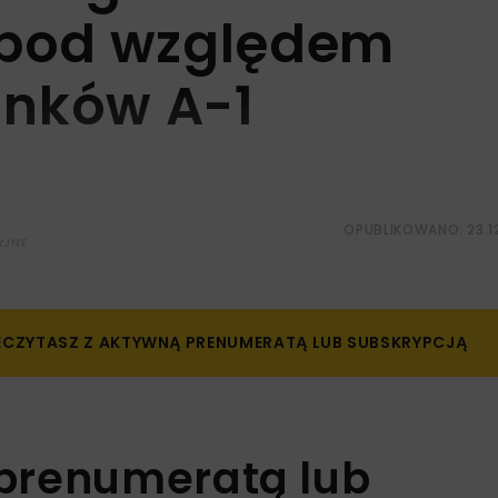
 pod względem
inków A-1
OPUBLIKOWANO: 23.1
YJNE
ZECZYTASZ Z AKTYWNĄ PRENUMERATĄ LUB SUBSKRYPCJĄ
 prenumeratą lub