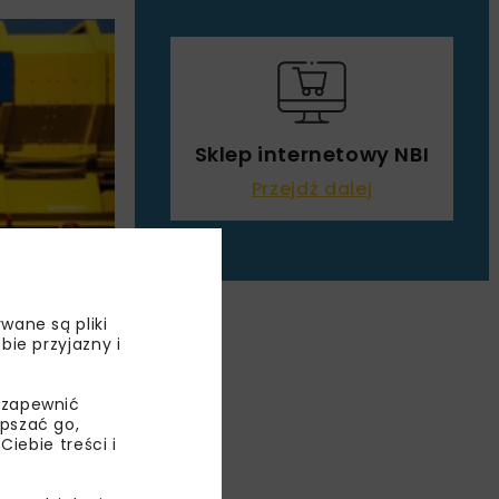
Sklep internetowy NBI
Przejdź dalej
wane są pliki
bie przyjazny i
STY
 zapewnić
epszać go,
ebie treści i