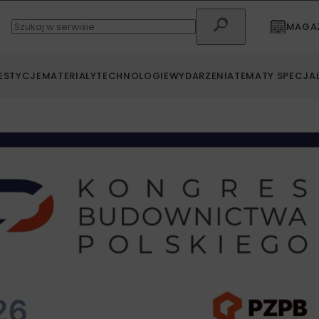
MAGAZ
ESTYCJE
MATERIAŁY
TECHNOLOGIE
WYDARZENIA
TEMATY SPECJA