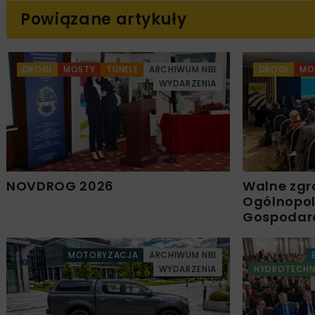
Powiązane artykuły
DROGI
MOSTY
TUNELE
ARCHIWUM NBI
DROGI
MO
WYDARZENIA
NOVDROG 2026
Walne zgr
Ogólnopols
Gospodar
MOTORYZACJA
ARCHIWUM NBI
WYDARZENIA
HYDROTECHN