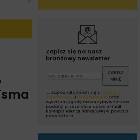
Zapisz się na nasz
branżowy newsletter
ZAPISZ
o
MNIE
pisma
Zapoznałam/em się z
Polityką
Prywatności
i
Regulaminem
oraz
wyrażam zgodę na otrzymywanie na
podany przeze mnie adres e-mail
korespondencji handlowej w postaci
newslettera.