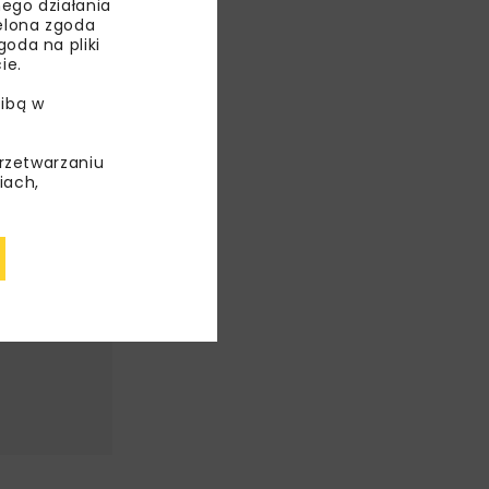
ego działania
ielona zgoda
oda na pliki
ie.
ibą w
przetwarzaniu
iach,