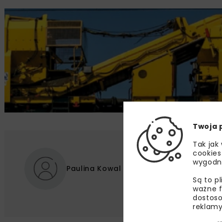
Twoja 
Tak jak
cookies
wygodn
Paulina Kowal
Są to p
ważne f
dostoso
reklamy