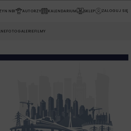
ZALOGUJ SIĘ
YN NBI
AUTORZY
KALENDARIUM
SKLEP
LNE
FOTOGALERIE
FILMY