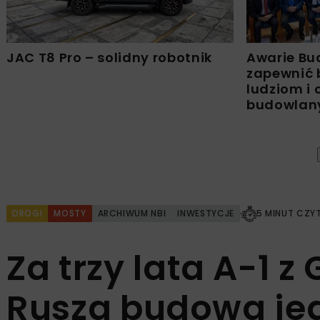
JAC T8 Pro – solidny robotnik
Awarie Bu
zapewnić 
ludziom i
budowla
DROGI
MOSTY
ARCHIWUM NBI
INWESTYCJE
5 MINUT CZY
Za trzy lata A-1 
Rusza budowa je