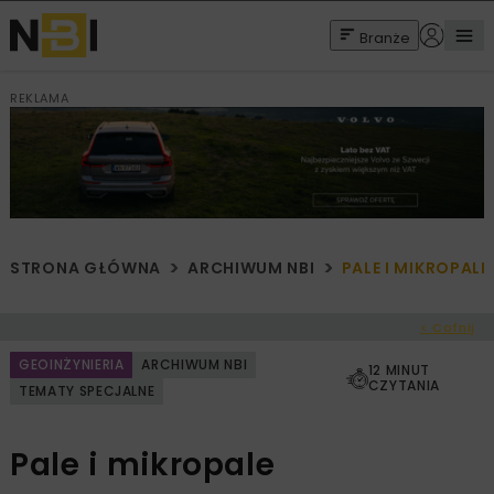
Branże
REKLAMA
STRONA GŁÓWNA
ARCHIWUM NBI
PALE I MIKROPALE
< Cofnij
GEOINŻYNIERIA
ARCHIWUM NBI
12 MINUT
CZYTANIA
TEMATY SPECJALNE
Pale i mikropale