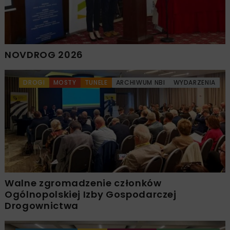
NOVDROG 2026
DROGI
MOSTY
TUNELE
ARCHIWUM NBI
WYDARZENIA
Walne zgromadzenie członków
Ogólnopolskiej Izby Gospodarczej
Drogownictwa