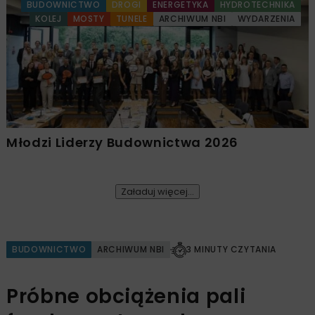
BUDOWNICTWO
DROGI
ENERGETYKA
HYDROTECHNIKA
KOLEJ
MOSTY
TUNELE
ARCHIWUM NBI
WYDARZENIA
Młodzi Liderzy Budownictwa 2026
Załaduj więcej...
BUDOWNICTWO
ARCHIWUM NBI
3 MINUTY CZYTANIA
Próbne obciążenia pali