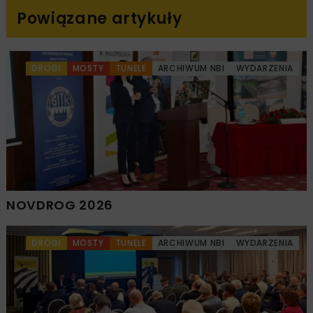
Powiązane artykuły
DROGI
MOSTY
TUNELE
ARCHIWUM NBI
WYDARZENIA
NOVDROG 2026
DROGI
MOSTY
TUNELE
ARCHIWUM NBI
WYDARZENIA