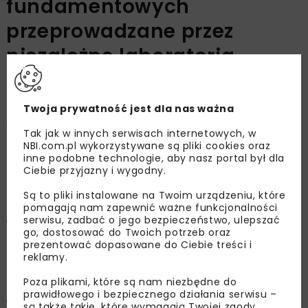
fundamentowych
przeprowadzane przez
niezależne laboratoria
badawcze
Twoja prywatność jest dla nas ważna
Ryszard Rippel
Tak jak w innych serwisach internetowych, w
NBI.com.pl wykorzystywane są pliki cookies oraz
inne podobne technologie, aby nasz portal był dla
Ciebie przyjazny i wygodny.
OPUBLIKOWANO: 22.11.2020
Są to pliki instalowane na Twoim urządzeniu, które
pomagają nam zapewnić ważne funkcjonalności
„Próbne obciążenie pali oraz analizę i
serwisu, zadbać o jego bezpieczeństwo, ulepszać
go, dostosować do Twoich potrzeb oraz
opracowanie wyników wykonuje, na zlecenie
prezentować dopasowane do Ciebie treści i
zamawiającego, IBDiM lub inna jednostka
reklamy.
badawcza. Wykonawca próbnego obciążenia
Poza plikami, które są nam niezbędne do
nie może być zależny od wykonawcy obiektu i
prawidłowego i bezpiecznego działania serwisu –
wykonawcy pali fundamentowych” – taki zapis
są także takie, które wymagają Twojej zgody.