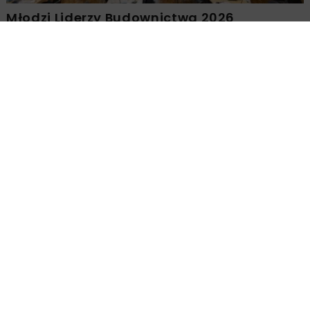
Młodzi Liderzy Budownictwa 2026
Załaduj więcej...
BUDOWNICTWO
MOTORYZACJA
8 MINUT
CZYTANIA
ARCHIWUM NBI
WIADOMOŚCI
WYDARZENIA
Alfa Romeo Giulia wzbudza
emocje
OPUBLIKOWANO: 22.11.2020
Któż z nas nie pamięta widowiskowego pościgu