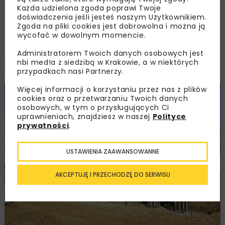
Każda udzielona zgoda poprawi Twoje
zawierany w specyfikacjach jest kluczowy dla
doświadczenia jeśli jesteś naszym Użytkownikiem.
prawidłowego przeprowadzenia procesu badań
Zgoda na pliki cookies jest dobrowolna i można ją
i zapewnienia ich niezakłóconego przebiegu.
wycofać w dowolnym momencie.
Próbne obciążenia wykonują zatem instytucje,
Administratorem Twoich danych osobowych jest
wyższe uczelnie i firmy niezależne od
nbi med!a z siedzibą w Krakowie, a w niektórych
wykonawców pali.
przypadkach nasi Partnerzy.
Więcej informacji o korzystaniu przez nas z plików
cookies oraz o przetwarzaniu Twoich danych
osobowych, w tym o przysługujących Ci
uprawnieniach, znajdziesz w naszej
Polityce
prywatności
.
USTAWIENIA ZAAWANSOWANNE
AKCEPTUJĘ I PRZECHODZĘ DO SERWISU