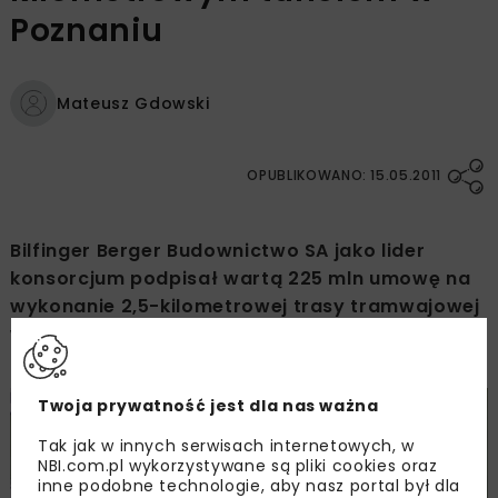
Poznaniu
Mateusz Gdowski
OPUBLIKOWANO: 15.05.2011
Bilfinger Berger Budownictwo SA jako lider
konsorcjum podpisał wartą 225 mln umowę na
wykonanie 2,5-kilometrowej trasy tramwajowej
w Poznaniu. Będzie ona łączyć os. Lecha
z Franowem.
Twoja prywatność jest dla nas ważna
Tak jak w innych serwisach internetowych, w
NBI.com.pl wykorzystywane są pliki cookies oraz
inne podobne technologie, aby nasz portal był dla