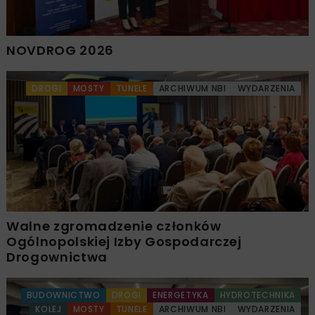
NOVDROG 2026
DROGI
MOSTY
TUNELE
ARCHIWUM NBI
WYDARZENIA
Walne zgromadzenie członków
Ogólnopolskiej Izby Gospodarczej
Drogownictwa
BUDOWNICTWO
DROGI
ENERGETYKA
HYDROTECHNIKA
KOLEJ
MOSTY
TUNELE
ARCHIWUM NBI
WYDARZENIA