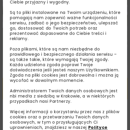
Ciebie przyjazny i wygodny.
Są to pliki instalowane na Twoim urządzeniu, które
pomagają nam zapewnić ważne funkcjonalności
serwisu, zadbać o jego bezpieczeństwo, ulepszać
go, dostosować do Twoich potrzeb oraz
prezentować dopasowane do Ciebie treści i
reklamy.
Poza plikami, które są nam niezbędne do
prawidłowego i bezpiecznego działania serwisu –
są także takie, które wymagają Twojej zgody.
Każda udzielona zgoda poprawi Twoje
doświadczenia jeśli jesteś naszym Użytkownikiem.
Zgoda na pliki cookies jest dobrowolna i można ją
Pobierz artykuł PDF
wycofać w dowolnym momencie.
TEN I WIELE INNYCH ARTYKUŁÓW PRZECZYTASZ Z
Administratorem Twoich danych osobowych jest
AKTYWNĄ PRENUMERATĄ LUB SUBSKRYPCJĄ
nbi med!a z siedzibą w Krakowie, a w niektórych
przypadkach nasi Partnerzy.
Czytelnicy z aktywną
Więcej informacji o korzystaniu przez nas z plików
cookies oraz o przetwarzaniu Twoich danych
prenumeratą lub
osobowych, w tym o przysługujących Ci
uprawnieniach, znajdziesz w naszej
Polityce