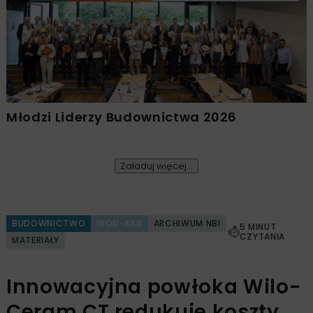
Młodzi Liderzy Budownictwa 2026
Załaduj więcej...
BUDOWNICTWO
WOD-KAN
ARCHIWUM NBI
5 MINUT
CZYTANIA
MATERIAŁY
Innowacyjna powłoka Wilo-
Ceram CT redukuje koszty