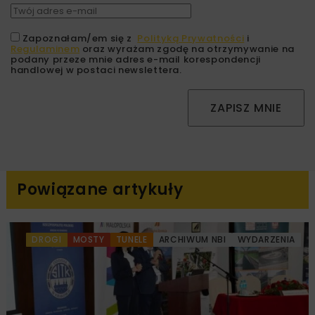
Zapoznałam/em się z
Polityką Prywatności
i
Regulaminem
oraz wyrażam zgodę na otrzymywanie na
podany przeze mnie adres e-mail korespondencji
handlowej w postaci newslettera.
ZAPISZ MNIE
Powiązane artykuły
DROGI
MOSTY
TUNELE
ARCHIWUM NBI
WYDARZENIA