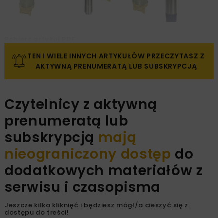
Pobierz artykuł PDF
TEN I WIELE INNYCH ARTYKUŁÓW PRZECZYTASZ Z
AKTYWNĄ PRENUMERATĄ LUB SUBSKRYPCJĄ
Czytelnicy z aktywną
prenumeratą lub
subskrypcją
mają
nieograniczony dostęp
do
dodatkowych materiałów z
serwisu i czasopisma
Jeszcze kilka kliknięć i będziesz mógł/a cieszyć się z
dostępu do treści!