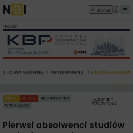
Branże
REKLAMA
STRONA GŁÓWNA
ARCHIWUM NBI
PIERWSI ABSOL
< Cofnij
DROGI
MOSTY
ARCHIWUM NBI
5 MINUT
CZYTANIA
WYDARZENIA
Pierwsi absolwenci studiów