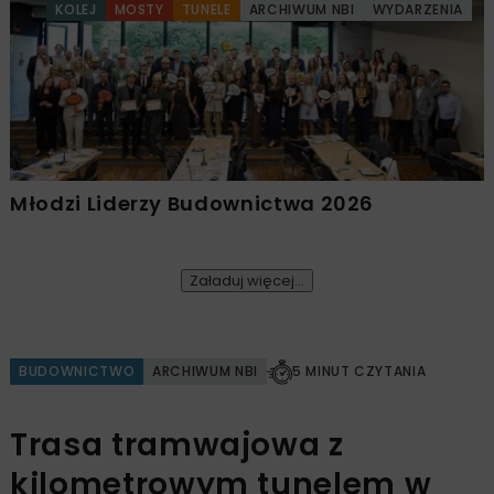
KOLEJ
MOSTY
TUNELE
ARCHIWUM NBI
WYDARZENIA
Młodzi Liderzy Budownictwa 2026
Załaduj więcej...
BUDOWNICTWO
ARCHIWUM NBI
5 MINUT CZYTANIA
Trasa tramwajowa z
kilometrowym tunelem w