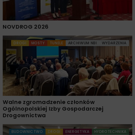
NOVDROG 2026
DROGI
MOSTY
TUNELE
ARCHIWUM NBI
WYDARZENIA
Walne zgromadzenie członków
Ogólnopolskiej Izby Gospodarczej
Drogownictwa
BUDOWNICTWO
DROGI
ENERGETYKA
HYDROTECHNIKA