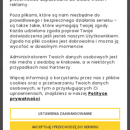
Oprac. Redakcja na podstawie materiałów ZMRP
reklamy.
Poza plikami, które są nam niezbędne do
prawidłowego i bezpiecznego działania serwisu –
są także takie, które wymagają Twojej zgody.
Każda udzielona zgoda poprawi Twoje
MOSTY
PRZEJŚCIA DLA ZWIERZĄT
PRZEPUSTY
doświadczenia jeśli jesteś naszym Użytkownikiem.
Zgoda na pliki cookies jest dobrowolna i można ją
ZMRP
wycofać w dowolnym momencie.
Administratorem Twoich danych osobowych jest
nbi med!a z siedzibą w Krakowie, a w niektórych
przypadkach nasi Partnerzy.
Więcej informacji o korzystaniu przez nas z plików
cookies oraz o przetwarzaniu Twoich danych
osobowych, w tym o przysługujących Ci
uprawnieniach, znajdziesz w naszej
Polityce
prywatności
.
USTAWIENIA ZAAWANSOWANNE
AKCEPTUJĘ I PRZECHODZĘ DO SERWISU