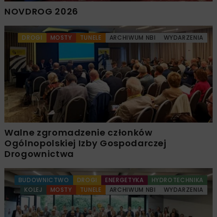
NOVDROG 2026
DROGI
MOSTY
TUNELE
ARCHIWUM NBI
WYDARZENIA
Walne zgromadzenie członków
Ogólnopolskiej Izby Gospodarczej
Drogownictwa
BUDOWNICTWO
DROGI
ENERGETYKA
HYDROTECHNIKA
KOLEJ
MOSTY
TUNELE
ARCHIWUM NBI
WYDARZENIA