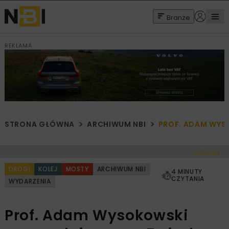
Branże
REKLAMA
STRONA GŁÓWNA
ARCHIWUM NBI
PROF. ADAM WYS
< Cofnij
DROGI
KOLEJ
MOSTY
ARCHIWUM NBI
4 MINUTY
CZYTANIA
WYDARZENIA
Prof. Adam Wysokowski