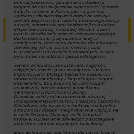
promocji będziemy podejmować działania
mające na celu zwiększenie widoczności i prestiżu
Związku zarówno w Polsce, jak i za granicą.
Będziemy również aktywnie dążyć do rozwoju
zawodowego naszych członków przez organizację
szkoleń, warsztatów oraz konferencji z udziałem
ekspertów z branży mostowej. Naszym celem
będzie umożliwienie naszym członkom ciągłego
doskonalenia się i pozyskiwania nowych
umiejętności, które będą kluczowe dla ich kariery
zawodowej, jak np. pomoc merytoryczna
w uzyskiwaniu uprawnień budowlanych, o czym
była mowa na ostatnim zjeździe delegatów.
Jestem świadomy, że nasze cele mogą być
osiągnięte również przez współpracę z innymi
organizacjami. Dlatego będziemy poszukiwać
możliwości współpracy z innymi organizacjami
inżynierskimi, Izbą Budowlaną, instytucjami
naukowymi, samorządami, jednostkami
centralnymi oraz firmami z branży.
Osobiście zależy mi na budowaniu otwartej
i transparentnej komunikacji z naszymi członkami.
Chciałbym, aby wszyscy członkowie mieli pełną
świadomość działań i mogli aktywnie włączyć się
w życie Związku. Obiecuję, na ile to będzie
możliwe, sukcesywnie odwiedzać poszczególne
oddziały w ramach wspólnych konsultacji.
Mam świadomość, jak istotne dla naszej branży