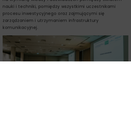
nauki i techniki, pomiędzy wszystkimi uczestnikami
procesu inwestycyjnego oraz zajmującymi się
zarządzaniem i utrzymaniem infrastruktury
komunikacyjnej.
Uczestnicy seminarium