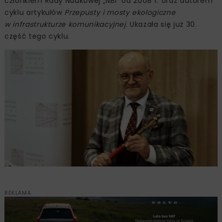
członkiem Rady Naukowej „NBI” od 2008 r. oraz autorem
cyklu artykułów
Przepusty i mosty ekologiczne
w infrastrukturze komunikacyjnej
. Ukazała się już 30.
część tego cyklu.
REKLAMA