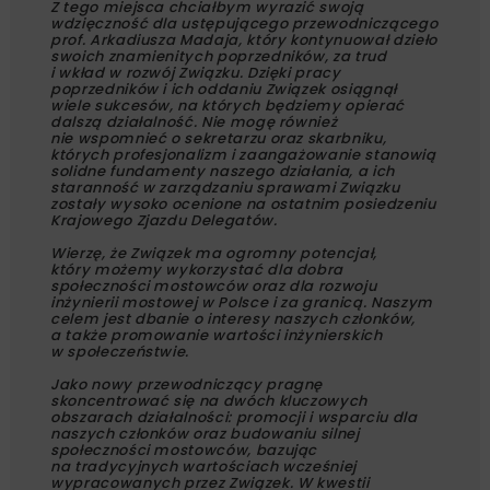
Z tego miejsca chciałbym wyrazić swoją
wdzięczność dla ustępującego przewodniczącego
prof. Arkadiusza Madaja, który kontynuował dzieło
swoich znamienitych poprzedników, za trud
i wkład w rozwój Związku. Dzięki pracy
poprzedników i ich oddaniu Związek osiągnął
wiele sukcesów, na których będziemy opierać
dalszą działalność. Nie mogę również
nie wspomnieć o sekretarzu oraz skarbniku,
których profesjonalizm i zaangażowanie stanowią
solidne fundamenty naszego działania, a ich
staranność w zarządzaniu sprawami Związku
zostały wysoko ocenione na ostatnim posiedzeniu
Krajowego Zjazdu Delegatów.
Wierzę, że Związek ma ogromny potencjał,
który możemy wykorzystać dla dobra
społeczności mostowców oraz dla rozwoju
inżynierii mostowej w Polsce i za granicą. Naszym
celem jest dbanie o interesy naszych członków,
a także promowanie wartości inżynierskich
w społeczeństwie.
Jako nowy przewodniczący pragnę
skoncentrować się na dwóch kluczowych
obszarach działalności: promocji i wsparciu dla
naszych członków oraz budowaniu silnej
społeczności mostowców, bazując
na tradycyjnych wartościach wcześniej
wypracowanych przez Związek. W kwestii