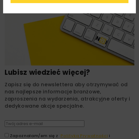
Lubisz wiedzieć więcej?
Zapisz się do newslettera aby otrzymywać od
nas najlepsze informacje branżowe,
zaproszenia na wydarzenia, atrakcyjne oferty i
dedykowane akcje specjalne.
Zapoznałam/em się z
Polityką Prywatności
i