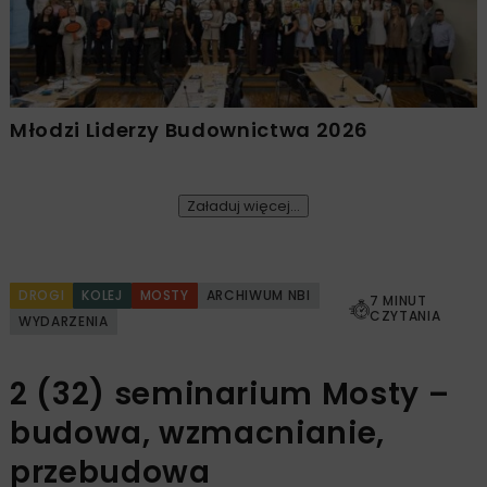
Młodzi Liderzy Budownictwa 2026
Załaduj więcej...
DROGI
KOLEJ
MOSTY
ARCHIWUM NBI
7 MINUT
CZYTANIA
WYDARZENIA
2 (32) seminarium Mosty –
budowa, wzmacnianie,
przebudowa