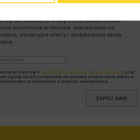
bisz wiedzieć więcej?
sz się do newslettera aby otrzymywać od nas
psze informacje branżowe, zaproszenia na
zenia, atrakcyjne oferty i dedykowane akcje
alne.
oznałam/em się z
Polityką Prywatności
i
Regulaminem
oraz
am zgodę na otrzymywanie na podany przeze mnie adres e-
orespondencji handlowej w postaci newslettera.
ZAPISZ MNIE