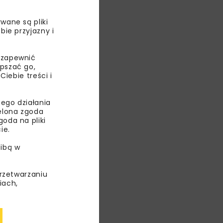
TAS
wane są pliki
bie przyjazny i
SKA
 zapewnić
epszać go,
ebie treści i
ego działania
ielona zgoda
oda na pliki
ie.
ibą w
przetwarzaniu
iach,