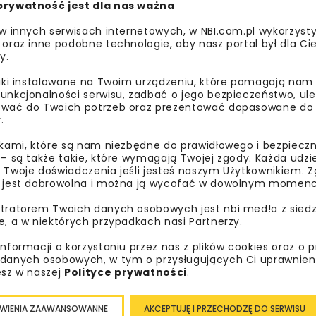
prywatność jest dla nas ważna
PRACOWNIA MID
PRACOWNIA PROJEKTOWA LEN
 w innych serwisach internetowych, w NBI.com.pl wykorzysty
 oraz inne podobne technologie, aby nasz portal był dla Cie
y.
PRZEJŚCIA DLA ZWIERZĄT
PRZEPUSTY
VIACON POL
liki instalowane na Twoim urządzeniu, które pomagają nam
unkcjonalności serwisu, zadbać o jego bezpieczeństwo, ul
wać do Twoich potrzeb oraz prezentować dopasowane do Ci
.
ikami, które są nam niezbędne do prawidłowego i bezpieczn
 – są także takie, które wymagają Twojej zgody. Każda udz
 Twoje doświadczenia jeśli jesteś naszym Użytkownikiem. Zg
 jest dobrowolna i można ją wycofać w dowolnym momenc
tratorem Twoich danych osobowych jest nbi med!a z siedz
e, a w niektórych przypadkach nasi Partnerzy.
informacji o korzystaniu przez nas z plików cookies oraz o 
danych osobowych, w tym o przysługujących Ci uprawnien
esz w naszej
Polityce prywatności
.
WIENIA ZAAWANSOWANNE
AKCEPTUJĘ I PRZECHODZĘ DO SERWISU