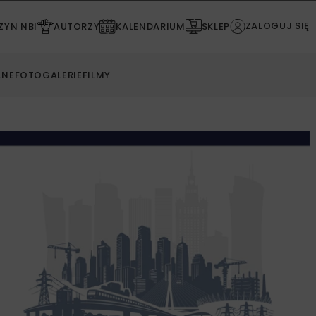
ZALOGUJ SIĘ
YN NBI
AUTORZY
KALENDARIUM
SKLEP
LNE
FOTOGALERIE
FILMY