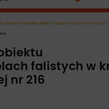
 OBIEKTU INŻYNIERYJNEGO Z BLACH FALISTYCH W KM 41 + 3
ANIA
obiektu
blach falistych w 
ej nr 216