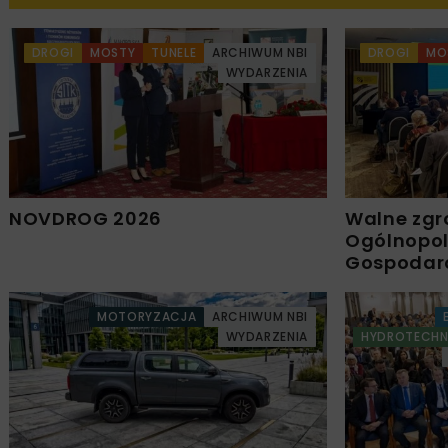
DROGI
MOSTY
TUNELE
ARCHIWUM NBI
DROGI
MO
WYDARZENIA
NOVDROG 2026
Walne zgr
Ogólnopols
Gospodar
MOTORYZACJA
ARCHIWUM NBI
WYDARZENIA
HYDROTECHN