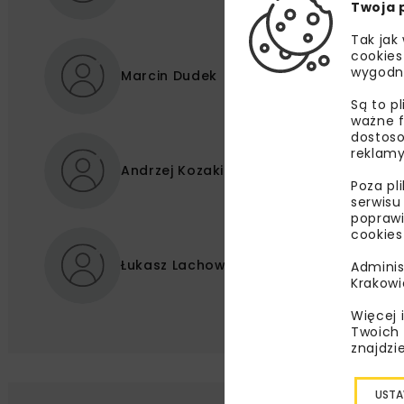
Twoja 
Tak jak
cookies
wygodn
Marcin Dudek
Są to p
ważne f
dostoso
reklamy
Andrzej Kozakiewicz
Poza pl
serwisu
poprawi
cookies
Łukasz Lachowicz
Adminis
Krakowi
Więcej 
Twoich 
znajdzi
USTA