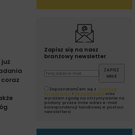
Zapisz się na nasz
branżowy newsletter
 już
badania
ZAPISZ
MNIE
 coraz
Zapoznałam/em się z
Polityką
Prywatności
i
Regulaminem
oraz
akże
wyrażam zgodę na otrzymywanie na
podany przeze mnie adres e-mail
róg
korespondencji handlowej w postaci
newslettera.