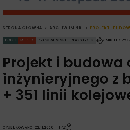
STRONA GŁÓWNA
ARCHIWUM NBI
PROJEKT I BUDOWA
KOLEJ
MOSTY
ARCHIWUM NBI
INWESTYCJE
8 MINUT CZYT
Projekt i budowa 
inżynieryjnego z 
+ 351 linii kolejow
OPUBLIKOWANO: 22.11.2020