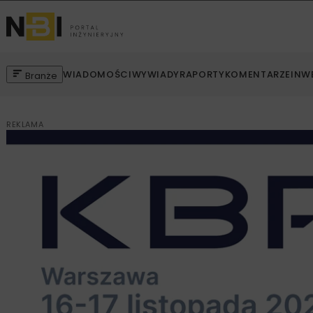
WIADOMOŚCI
WYWIADY
RAPORTY
KOMENTARZE
INW
Branże
REKLAMA