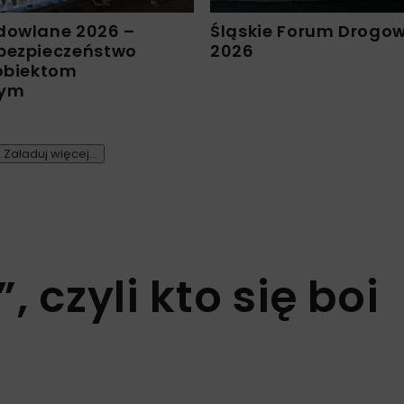
dowlane 2026 –
Śląskie Forum Drogo
bezpieczeństwo
2026
 obiektom
nym
Załaduj więcej...
 czyli kto się boi