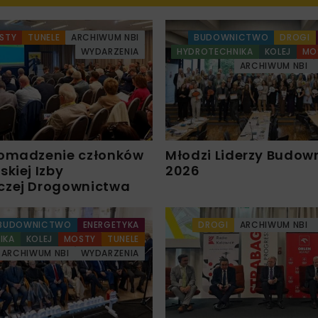
STY
TUNELE
ARCHIWUM NBI
BUDOWNICTWO
DROGI
WYDARZENIA
HYDROTECHNIKA
KOLEJ
MO
ARCHIWUM NBI
omadzenie członków
Młodzi Liderzy Budow
kiej Izby
2026
czej Drogownictwa
BUDOWNICTWO
ENERGETYKA
DROGI
ARCHIWUM NBI
IKA
KOLEJ
MOSTY
TUNELE
ARCHIWUM NBI
WYDARZENIA