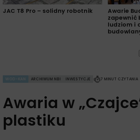
JAC T8 Pro – solidny robotnik
Awarie Bu
zapewnić 
ludziom i
budowla
WOD-KAN
ARCHIWUM NBI
INWESTYCJE
7 MINUT CZYTANIA
Awaria w „Czajce”,
plastiku