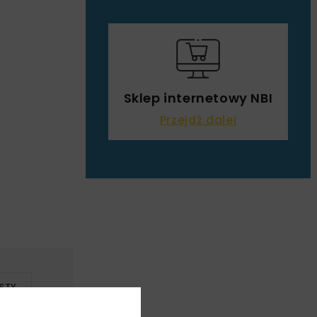
Sklep internetowy NBI
Przejdź dalej
STY
ALA