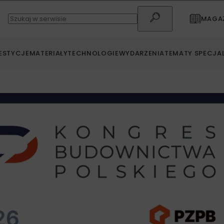
MAGAZ
ESTYCJE
MATERIAŁY
TECHNOLOGIE
WYDARZENIA
TEMATY SPECJA