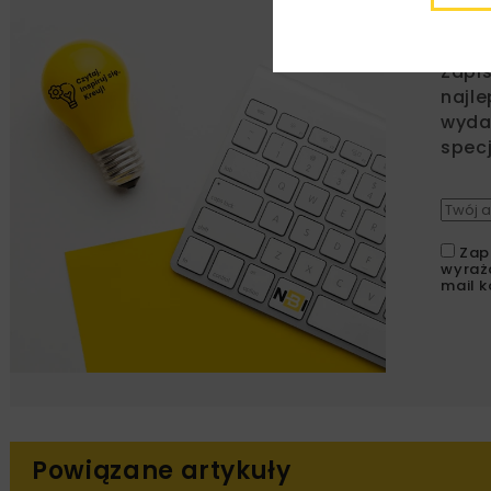
Lu
Zapi
najle
wydar
specj
Zap
wyraż
mail k
Powiązane artykuły