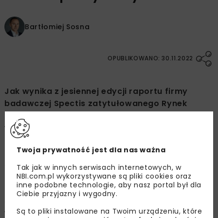
Bartłomiej Sosna
OPUBLIKOWANO: 30.11.2022
Jak wynika z jesiennej edycji raportu firmy
badawczej Spectis zatytułowanego Rynek
budowlany w Polsce 2022–2029, dzięki dobrym
wynikom budownictwa odnotowanym w
pierwszym półroczu prognozy na cały 2022 r.
Twoja prywatność jest dla nas ważna
pozostają umiarkowanie optymistyczne,
szczególnie biorąc pod uwagę trudne
Tak jak w innych serwisach internetowych, w
okoliczności rynkowe. Analitycy Spectis
NBI.com.pl wykorzystywane są pliki cookies oraz
inne podobne technologie, aby nasz portal był dla
oczekują, że realny wzrost wartości rynku
Ciebie przyjazny i wygodny.
sięgnie 1% dla pełnej zbiorowości oraz 2% dla
Są to pliki instalowane na Twoim urządzeniu, które
większych firm budowlanych, tj.