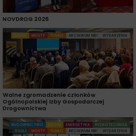
NOVDROG 2026
DROGI
MOSTY
TUNELE
ARCHIWUM NBI
WYDARZENIA
Walne zgromadzenie członków
Ogólnopolskiej Izby Gospodarczej
Drogownictwa
BUDOWNICTWO
DROGI
ENERGETYKA
HYDROTECHNIKA
KOLEJ
MOSTY
TUNELE
ARCHIWUM NBI
WYDARZENIA