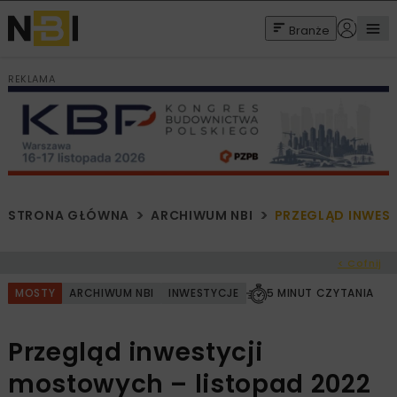
Branże
REKLAMA
STRONA GŁÓWNA
ARCHIWUM NBI
PRZEGLĄD INWES
< Cofnij
MOSTY
ARCHIWUM NBI
INWESTYCJE
5 MINUT CZYTANIA
Przegląd inwestycji
mostowych – listopad 2022