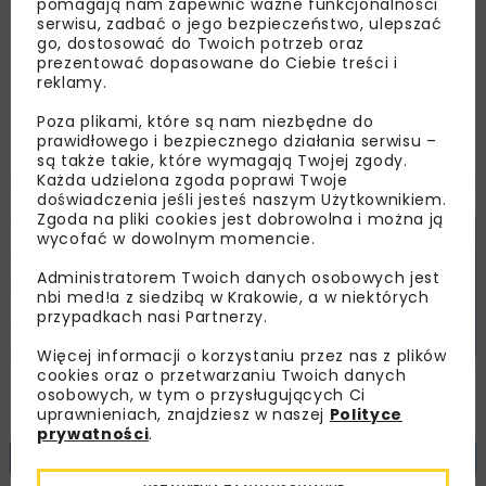
pomagają nam zapewnić ważne funkcjonalności
zatrudniających powyżej dziewięciu
serwisu, zadbać o jego bezpieczeństwo, ulepszać
pracowników. Jeśli chodzi o 2023 r., prognozy
go, dostosować do Twoich potrzeb oraz
prezentować dopasowane do Ciebie treści i
dla budownictwa optymizmem już nie
reklamy.
napawają.
Poza plikami, które są nam niezbędne do
prawidłowego i bezpiecznego działania serwisu –
są także takie, które wymagają Twojej zgody.
Każda udzielona zgoda poprawi Twoje
doświadczenia jeśli jesteś naszym Użytkownikiem.
Zgoda na pliki cookies jest dobrowolna i można ją
wycofać w dowolnym momencie.
Administratorem Twoich danych osobowych jest
nbi med!a z siedzibą w Krakowie, a w niektórych
przypadkach nasi Partnerzy.
Więcej informacji o korzystaniu przez nas z plików
cookies oraz o przetwarzaniu Twoich danych
osobowych, w tym o przysługujących Ci
uprawnieniach, znajdziesz w naszej
Polityce
prywatności
.