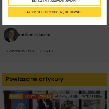
USTAWIENIA ZAAWANSOWANNE
Pobierz artykuł PDF
AKCEPTUJĘ I PRZECHODZĘ DO SERWISU
Bartłomiej Sosna
BUDOWNICTWO
SPECTIS
Powiązane artykuły
DROGI
MOSTY
TUNELE
ARCHIWUM NBI
WYDARZENIA