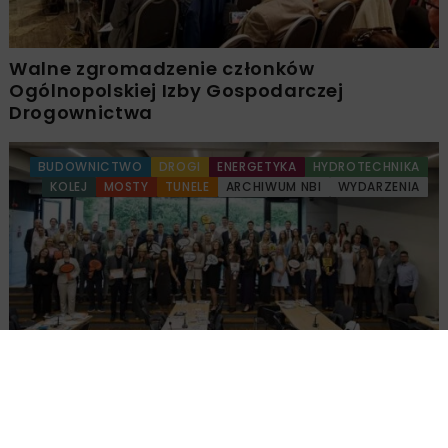
Walne zgromadzenie członków
Ogólnopolskiej Izby Gospodarczej
Drogownictwa
BUDOWNICTWO
DROGI
ENERGETYKA
HYDROTECHNIKA
KOLEJ
MOSTY
TUNELE
ARCHIWUM NBI
WYDARZENIA
Młodzi Liderzy Budownictwa 2026
Załaduj więcej...