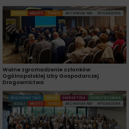
DROGI
MOSTY
TUNELE
ARCHIWUM NBI
WYDARZENIA
Walne zgromadzenie członków
Ogólnopolskiej Izby Gospodarczej
Drogownictwa
BUDOWNICTWO
DROGI
ENERGETYKA
HYDROTECHNIKA
KOLEJ
MOSTY
TUNELE
ARCHIWUM NBI
WYDARZENIA