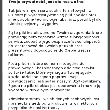
Twoja prywatność jest dla nas ważna
Tak jak w innych serwisach internetowych, w
NBI.com.pl wykorzystywane są pliki cookies oraz
Na południu Polski, pomiędzy Krakowem a
inne podobne technologie, aby nasz portal był dla
Ciebie przyjazny i wygodny.
Katowicami, znajduje się kopalnia, której
jednym z podstawowych produktów jest
Są to pliki instalowane na Twoim urządzeniu, które
materiał wykorzystywany do budowy
pomagają nam zapewnić ważne funkcjonalności
serwisu, zadbać o jego bezpieczeństwo, ulepszać
kolejowych szlaków komunikacyjnych. Porfir z
go, dostosować do Twoich potrzeb oraz
Zalasu. Słowa znane niemal wszystkim
prezentować dopasowane do Ciebie treści i
prowadzącym prace na liniach kolejowych.
reklamy.
Synonim jakości i solidności. Jakość kruszywa i
Poza plikami, które są nam niezbędne do
solidność współpracy.
prawidłowego i bezpiecznego działania serwisu –
są także takie, które wymagają Twojej zgody.
Każda udzielona zgoda poprawi Twoje
doświadczenia jeśli jesteś naszym Użytkownikiem.
Zgoda na pliki cookies jest dobrowolna i można ją
wycofać w dowolnym momencie.
Administratorem Twoich danych osobowych jest
nbi med!a z siedzibą w Krakowie, a w niektórych
przypadkach nasi Partnerzy.