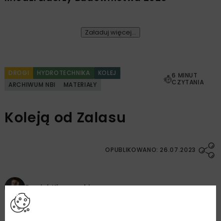
Załaduj więcej...
DROGI
HYDROTECHNIKA
KOLEJ
6 MINUT
CZYTANIA
ARCHIWUM NBI
MATERIAŁY
Koleją od Zalasu
OPUBLIKOWANO: 26.07.2023
Daniel Kłosowski
Kopalnie Porfiru i Diabazu Sp. z o.o.