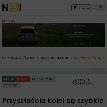
Branże
REKLAMA
STRONA GŁÓWNA
ARCHIWUM NBI
PRZYSZŁOŚCIĄ KO
< Cofnij
KOLEJ
MOSTY
ARCHIWUM NBI
8 MINUT
CZYTANIA
WYWIADY
Przyszłością kolei są szybkie