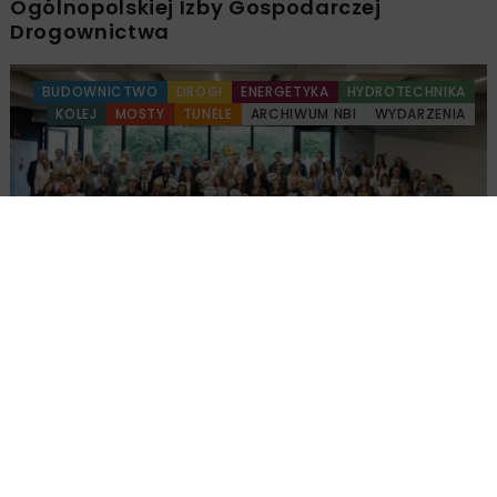
Ogólnopolskiej Izby Gospodarczej
Drogownictwa
BUDOWNICTWO
DROGI
ENERGETYKA
HYDROTECHNIKA
KOLEJ
MOSTY
TUNELE
ARCHIWUM NBI
WYDARZENIA
Młodzi Liderzy Budownictwa 2026
Załaduj więcej...
KOLEJ
MOSTY
ARCHIWUM NBI
10 MINUT