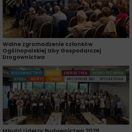
Walne zgromadzenie członków
Ogólnopolskiej Izby Gospodarczej
Drogownictwa
BUDOWNICTWO
DROGI
ENERGETYKA
HYDROTECHNIKA
KOLEJ
MOSTY
TUNELE
ARCHIWUM NBI
WYDARZENIA
Młodzi Liderzy Budownictwa 2026