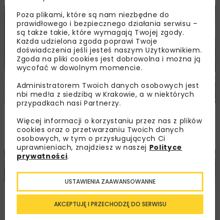
Poza plikami, które są nam niezbędne do
DROGI
MOSTY
TUNELE
ARCHIWUM NBI
WYDARZENIA
prawidłowego i bezpiecznego działania serwisu –
są także takie, które wymagają Twojej zgody.
Każda udzielona zgoda poprawi Twoje
doświadczenia jeśli jesteś naszym Użytkownikiem.
Zgoda na pliki cookies jest dobrowolna i można ją
wycofać w dowolnym momencie.
Administratorem Twoich danych osobowych jest
nbi med!a z siedzibą w Krakowie, a w niektórych
przypadkach nasi Partnerzy.
Walne zgromadzenie członków
Więcej informacji o korzystaniu przez nas z plików
Ogólnopolskiej Izby Gospodarczej
cookies oraz o przetwarzaniu Twoich danych
Drogownictwa
osobowych, w tym o przysługujących Ci
uprawnieniach, znajdziesz w naszej
Polityce
prywatności
.
BUDOWNICTWO
DROGI
ENERGETYKA
HYDROTECHNIKA
KOLEJ
MOSTY
TUNELE
ARCHIWUM NBI
WYDARZENIA
USTAWIENIA ZAAWANSOWANNE
AKCEPTUJĘ I PRZECHODZĘ DO SERWISU