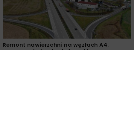
Remont nawierzchni na węzłach A4.
Przetarg obejmuje pięć węzłów
Załaduj więcej...
BUDOWNICTWO
WIADOMOŚCI
1 MINUTA CZYTANIA
Mostostal Warszawa ze
Śląską Wielką Nagrodą