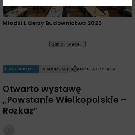
Młodzi Liderzy Budownictwa 2026
Załaduj więcej...
BUDOWNICTWO
WIADOMOŚCI
1 MINUTA CZYTANIA
Otwarto wystawę
„Powstanie Wielkopolskie –
Rozkaz”