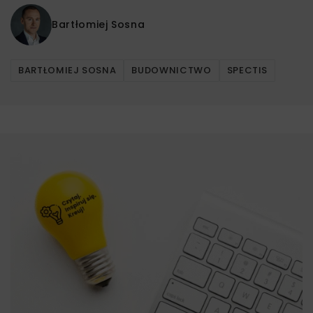
Bartłomiej Sosna
BARTŁOMIEJ SOSNA
BUDOWNICTWO
SPECTIS