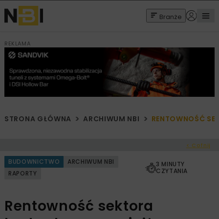
Branże
REKLAMA
STRONA GŁÓWNA
ARCHIWUM NBI
RENTOWNOŚĆ SEK
< Cofnij
BUDOWNICTWO
ARCHIWUM NBI
3 MINUTY
CZYTANIA
RAPORTY
Rentowność sektora