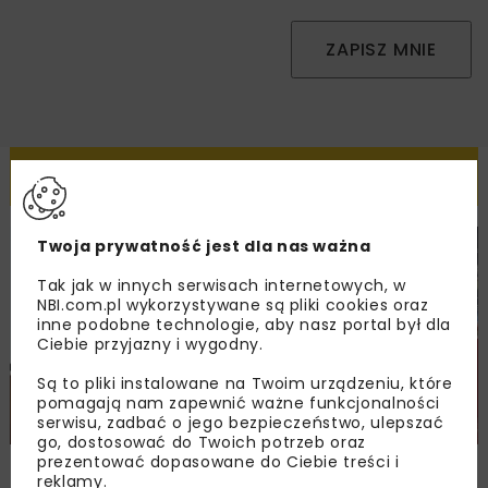
ZAPISZ MNIE
Powiązane artykuły
Twoja prywatność jest dla nas ważna
DROGI
MOSTY
TUNELE
ARCHIWUM NBI
WYDARZENIA
Tak jak w innych serwisach internetowych, w
NBI.com.pl wykorzystywane są pliki cookies oraz
inne podobne technologie, aby nasz portal był dla
Ciebie przyjazny i wygodny.
Są to pliki instalowane na Twoim urządzeniu, które
pomagają nam zapewnić ważne funkcjonalności
serwisu, zadbać o jego bezpieczeństwo, ulepszać
go, dostosować do Twoich potrzeb oraz
prezentować dopasowane do Ciebie treści i
NOVDROG 2026
reklamy.