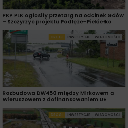
PKP PLK ogłosiły przetarg na odcinek Gdów
– Szczyrzyc projektu Podłęże–Piekiełko
DROGI
INWESTYCJE
WIADOMOŚCI
Rozbudowa DW450 między Mirkowem a
Wieruszowem z dofinansowaniem UE
DROGI
INWESTYCJE
WIADOMOŚCI