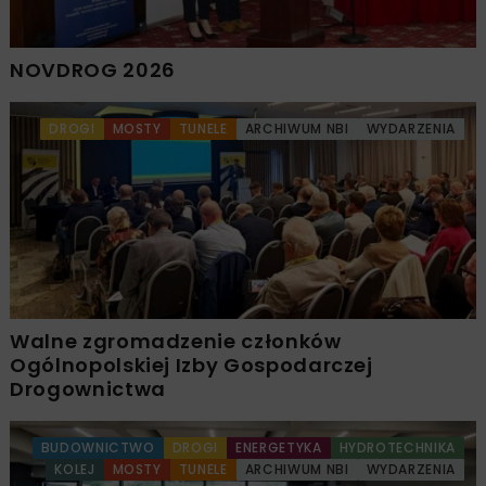
NOVDROG 2026
DROGI
MOSTY
TUNELE
ARCHIWUM NBI
WYDARZENIA
Walne zgromadzenie członków
Ogólnopolskiej Izby Gospodarczej
Drogownictwa
BUDOWNICTWO
DROGI
ENERGETYKA
HYDROTECHNIKA
KOLEJ
MOSTY
TUNELE
ARCHIWUM NBI
WYDARZENIA