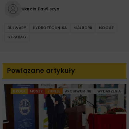
Marcin Pawliszyn
BULWARY
HYDROTECHNIKA
MALBORK
NOGAT
STRABAG
Powiązane artykuły
DROGI
MOSTY
TUNELE
ARCHIWUM NBI
WYDARZENIA