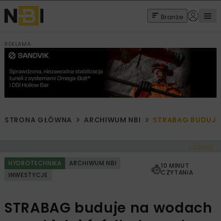
Branże
REKLAMA
STRONA GŁÓWNA
ARCHIWUM NBI
STRABAG BUDUJE
< Cofnij
HYDROTECHNIKA
ARCHIWUM NBI
10 MINUT
CZYTANIA
INWESTYCJE
STRABAG buduje na wodach