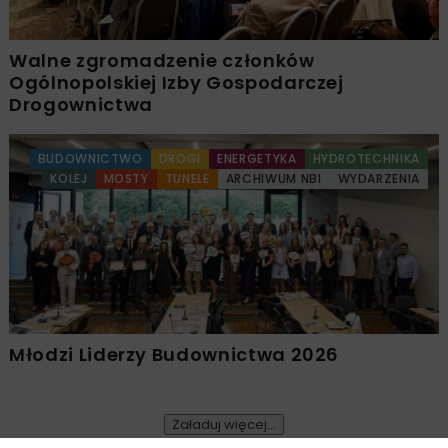
Walne zgromadzenie członków
Ogólnopolskiej Izby Gospodarczej
Drogownictwa
BUDOWNICTWO
DROGI
ENERGETYKA
HYDROTECHNIKA
KOLEJ
MOSTY
TUNELE
ARCHIWUM NBI
WYDARZENIA
Młodzi Liderzy Budownictwa 2026
Załaduj więcej...