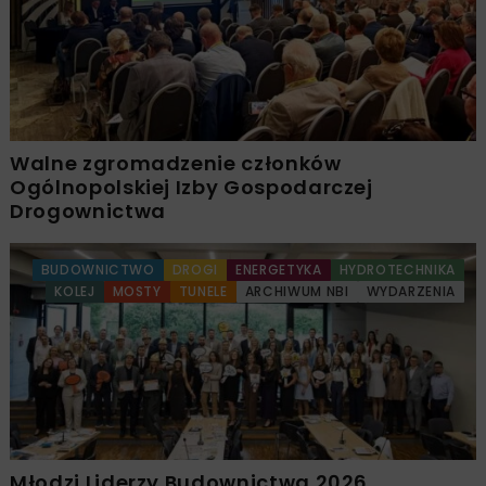
Walne zgromadzenie członków
Ogólnopolskiej Izby Gospodarczej
Drogownictwa
BUDOWNICTWO
DROGI
ENERGETYKA
HYDROTECHNIKA
KOLEJ
MOSTY
TUNELE
ARCHIWUM NBI
WYDARZENIA
Młodzi Liderzy Budownictwa 2026