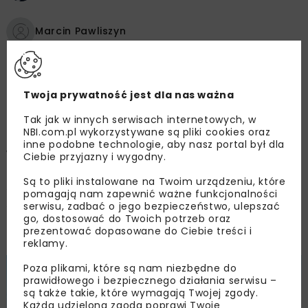
Marcin Pawliszyn
Istotne miejsce w działalności STRABAG w
Twoja prywatność jest dla nas ważna
Polsce zajmują inwestycje realizowane na
zlecenie samorządów. Stanowią one ponad
Tak jak w innych serwisach internetowych, w
NBI.com.pl wykorzystywane są pliki cookies oraz
dwie trzecie z blisko 600 budów prowadzonych
inne podobne technologie, aby nasz portal był dla
w całym kraju, podnosząc bezpieczeństwo i
Ciebie przyjazny i wygodny.
komfort życia lokalnych społeczności. Ważnym
Są to pliki instalowane na Twoim urządzeniu, które
składnikiem portfela samorządowego STRABAG
pomagają nam zapewnić ważne funkcjonalności
są kontrakty związane z rewitalizacją bulwarów
serwisu, zadbać o jego bezpieczeństwo, ulepszać
go, dostosować do Twoich potrzeb oraz
oraz przebudową wałów
prezentować dopasowane do Ciebie treści i
przeciwpowodziowych.
reklamy.
Poza plikami, które są nam niezbędne do
prawidłowego i bezpiecznego działania serwisu –
są także takie, które wymagają Twojej zgody.
Każda udzielona zgoda poprawi Twoje