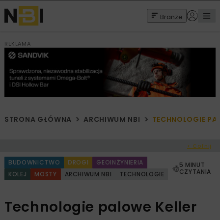
Branże
REKLAMA
STRONA GŁÓWNA
ARCHIWUM NBI
TECHNOLOGIE PAL
< Cofnij
BUDOWNICTWO
DROGI
GEOINŻYNIERIA
5 MINUT
CZYTANIA
KOLEJ
MOSTY
ARCHIWUM NBI
TECHNOLOGIE
Technologie palowe Keller