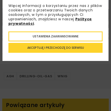
Więcej informacji o korzystaniu przez nas z plików
cookies oraz o przetwarzaniu Twoich danych
osobowych, w tym o przysługujących Ci
uprawnieniach, znajdziesz w naszej
Polityce
prywatności
.
USTAWIENIA ZAAWANSOWANNE
AKCEPTUJĘ I PRZECHODZĘ DO SERWISU
Pobierz artykuł PDF
AGH
DRILLING-OIL-GAS
WNIG
Powiązane artykuły