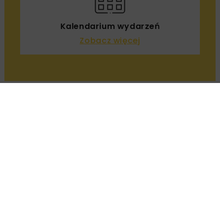
Maciej Zajączkowski
OPUBLIKOWANO: 24.11.2019
9–11 września 2019 r. w Kielcach odbyła się VII
edycja Szkoły Górnictwa Odkrywkowego.
Głównym organizatorem konferencji była
Katedra Inżynierii Górniczej i Bezpieczeństwa
Pracy na Wydziale Górnictwa i Geoinżynierii
AGH w Krakowie.