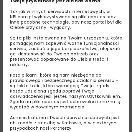
Twoja prywatność jest dla nas ważna
30. Międzynarodowa Konferencja Drilling-Oil-
Tak jak w innych serwisach internetowych, w
Gas AGH 2019 Obecne trendy i wyzwania dla
NBI.com.pl wykorzystywane są pliki cookies oraz
inne podobne technologie, aby nasz portal był dla
przemysłu nafty i gazu odbyła się w Krakowie
Ciebie przyjazny i wygodny.
5–7 czerwca 2019 r. Głównym celem corocznie
Są to pliki instalowane na Twoim urządzeniu, które
organizowanych konferencji jest stworzenie
pomagają nam zapewnić ważne funkcjonalności
międzynarodowej platformy do dyskusji oraz
serwisu, zadbać o jego bezpieczeństwo, ulepszać
forum wymiany wiedzy, doświadczeń
go, dostosować do Twoich potrzeb oraz
prezentować dopasowane do Ciebie treści i
i poglądów pomiędzy naukowcami
reklamy.
a przedstawicielami polskich
Poza plikami, które są nam niezbędne do
i międzynarodowych firm z branży naftowej
prawidłowego i bezpiecznego działania serwisu –
i gazowniczej.
są także takie, które wymagają Twojej zgody.
Każda udzielona zgoda poprawi Twoje
doświadczenia jeśli jesteś naszym Użytkownikiem.
Zgoda na pliki cookies jest dobrowolna i można ją
wycofać w dowolnym momencie.
Administratorem Twoich danych osobowych jest
nbi med!a z siedzibą w Krakowie, a w niektórych
przypadkach nasi Partnerzy.