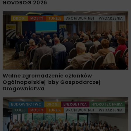
NOVDROG 2026
DROGI
MOSTY
TUNELE
ARCHIWUM NBI
WYDARZENIA
Walne zgromadzenie członków
Ogólnopolskiej Izby Gospodarczej
Drogownictwa
BUDOWNICTWO
DROGI
ENERGETYKA
HYDROTECHNIKA
KOLEJ
MOSTY
TUNELE
ARCHIWUM NBI
WYDARZENIA