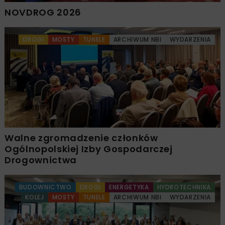
NOVDROG 2026
DROGI
MOSTY
TUNELE
ARCHIWUM NBI
WYDARZENIA
Walne zgromadzenie członków
Ogólnopolskiej Izby Gospodarczej
Drogownictwa
BUDOWNICTWO
DROGI
ENERGETYKA
HYDROTECHNIKA
KOLEJ
MOSTY
TUNELE
ARCHIWUM NBI
WYDARZENIA