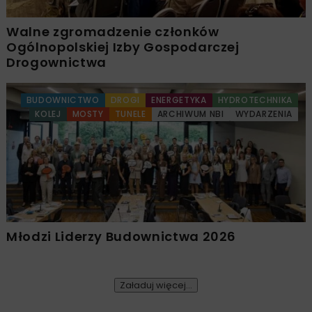
Walne zgromadzenie członków
Ogólnopolskiej Izby Gospodarczej
Drogownictwa
BUDOWNICTWO
DROGI
ENERGETYKA
HYDROTECHNIKA
KOLEJ
MOSTY
TUNELE
ARCHIWUM NBI
WYDARZENIA
Młodzi Liderzy Budownictwa 2026
Załaduj więcej...