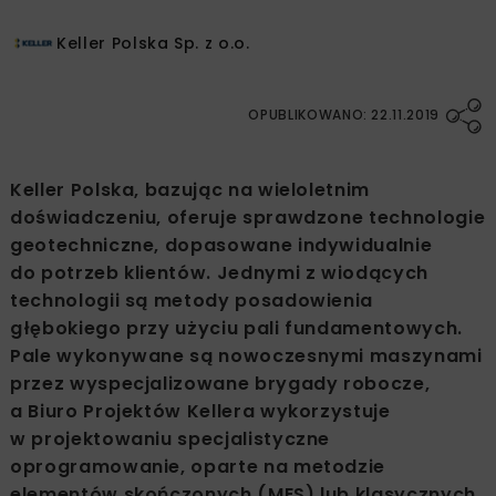
Keller Polska Sp. z o.o.
OPUBLIKOWANO: 22.11.2019
Keller Polska, bazując na wieloletnim
doświadczeniu, oferuje sprawdzone technologie
geotechniczne, dopasowane indywidualnie
do potrzeb klientów. Jednymi z wiodących
technologii są metody posadowienia
głębokiego przy użyciu pali fundamentowych.
Pale wykonywane są nowoczesnymi maszynami
przez wyspecjalizowane brygady robocze,
a Biuro Projektów Kellera wykorzystuje
w projektowaniu specjalistyczne
oprogramowanie, oparte na metodzie
elementów skończonych (MES) lub klasycznych