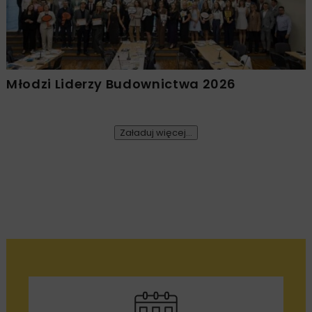
Młodzi Liderzy Budownictwa 2026
Załaduj więcej...
BUDOWNICTWO
DROGI
KOLEJ
5 MINUT
CZYTANIA
ARCHIWUM NBI
WYDARZENIA
Szkoła Górnictwa
Odkrywkowego 2019