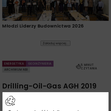
Młodzi Liderzy Budownictwa 2026
Załaduj więcej...
ENERGETYKA
GEOINŻYNIERIA
5 MINUT
CZYTANIA
ARCHIWUM NBI
Drilling-Oil-Gas AGH 2019
OPUBLIKOWANO: 22.11.2019