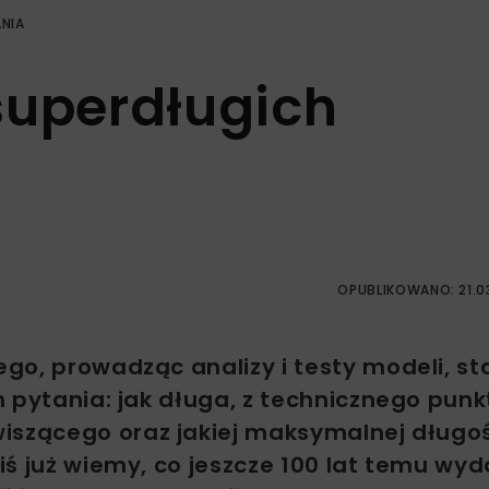
ANIA
superdługich
OPUBLIKOWANO: 21.0
o, prowadząc analizy i testy modeli, sta
 pytania: jak długa, z technicznego punk
wiszącego oraz jakiej maksymalnej długo
ś już wiemy, co jeszcze 100 lat temu wyd