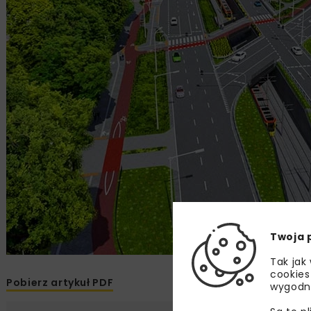
Twoja 
Tak jak
cookies
Pobierz artykuł PDF
wygodn