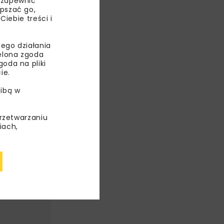
 zapewnić
epszać go,
ebie treści i
WAJ
ego działania
ielona zgoda
oda na pliki
ie.
ibą w
przetwarzaniu
iach,