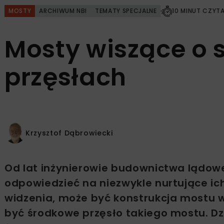
MOSTY
ARCHIWUM NBI
TEMATY SPECJALNE
10 MINUT CZYT
Mosty wiszące o 
przęsłach
Krzysztof Dąbrowiecki
Od lat inżynierowie budownictwa lądoweg
odpowiedzieć na niezwykle nurtujące ich
widzenia, może być konstrukcja mostu 
być środkowe przęsło takiego mostu. Dzi