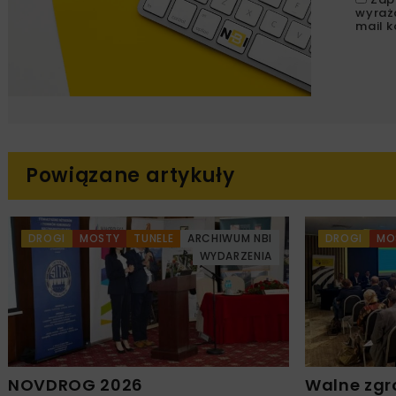
wyraż
mail k
Powiązane artykuły
DROGI
MOSTY
TUNELE
ARCHIWUM NBI
DROGI
MO
WYDARZENIA
NOVDROG 2026
Walne zgr