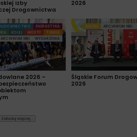
kiej Izby
2026
czej Drogownictwa
BUDOWNICTWO
ENERGETYKA
DROGI
ARCHIWUM NBI
IKA
KOLEJ
MOSTY
TUNELE
ARCHIWUM NBI
WYDARZENIA
dowlane 2026 –
Śląskie Forum Drogo
bezpieczeństwo
2026
 obiektom
nym
Załaduj więcej...