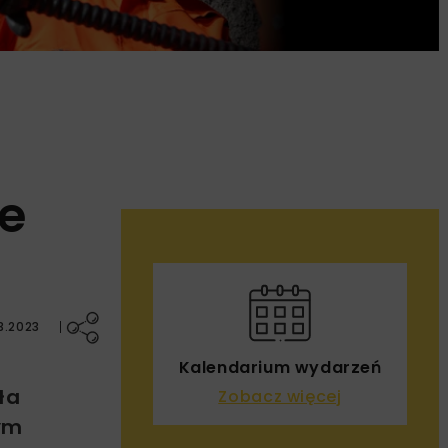
e
3.2023
Kalendarium wydarzeń
ła
Zobacz więcej
zym