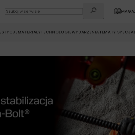
MAGAZ
ESTYCJE
MATERIAŁY
TECHNOLOGIE
WYDARZENIA
TEMATY SPECJA