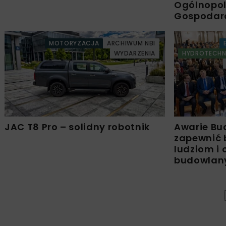
Ogólnopols
Gospodar
MOTORYZACJA
ARCHIWUM NBI
WYDARZENIA
HYDROTECHN
JAC T8 Pro – solidny robotnik
Awarie Bu
zapewnić 
ludziom i
budowla