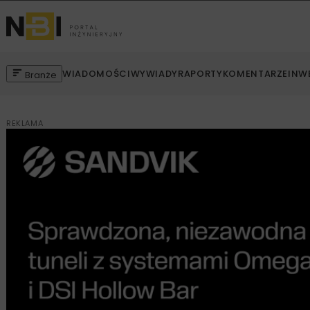
WIADOMOŚCI
WYWIADY
RAPORTY
KOMENTARZE
INW
Branże
REKLAMA