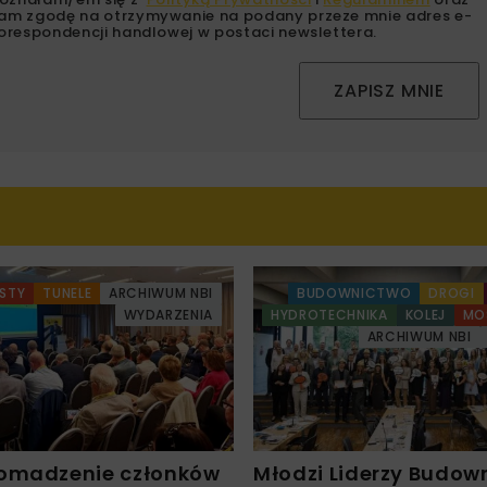
am zgodę na otrzymywanie na podany przeze mnie adres e-
orespondencji handlowej w postaci newslettera.
ZAPISZ MNIE
STY
TUNELE
ARCHIWUM NBI
BUDOWNICTWO
DROGI
WYDARZENIA
HYDROTECHNIKA
KOLEJ
MO
ARCHIWUM NBI
omadzenie członków
Młodzi Liderzy Budow