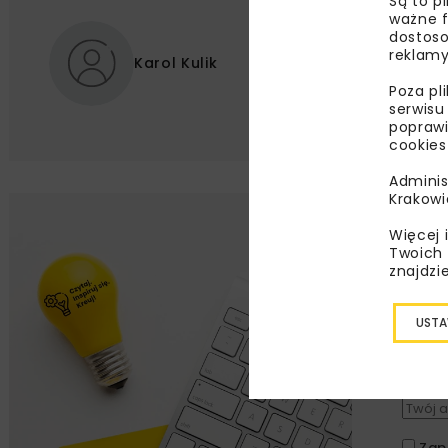
Są to p
ważne f
dostoso
reklamy
Karol Kulik
Poza pl
serwisu
poprawi
cookies
Adminis
Krakowi
Lu
Więcej 
Twoich 
znajdzi
Zapi
najle
USTA
wydar
specj
Zap