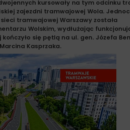
zedwojennych kursowały na tym odcinku t
iskiej zajezdni tramwajowej Wola. Jedno
 sieci tramwajowej Warszawy została
entarzu Wolskim, wydłużając funkcjonuj
j kończyło się pętlą na ul. gen. Józefa Be
 Marcina Kasprzaka.