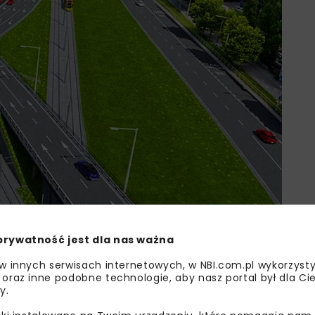
prywatność jest dla nas ważna
 w innych serwisach internetowych, w NBI.com.pl wykorzysty
 oraz inne podobne technologie, aby nasz portal był dla Cie
y.