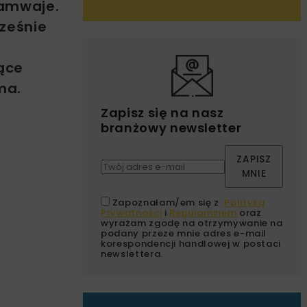
ramwaje.
cześnie
ące
ma.
Zapisz się na nasz
branżowy newsletter
ZAPISZ
MNIE
Zapoznałam/em się z
Polityką
Prywatności
i
Regulaminem
oraz
wyrażam zgodę na otrzymywanie na
podany przeze mnie adres e-mail
korespondencji handlowej w postaci
newslettera.