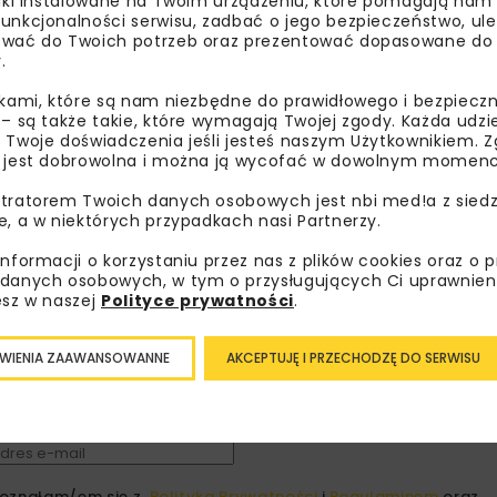
liki instalowane na Twoim urządzeniu, które pomagają nam
unkcjonalności serwisu, zadbać o jego bezpieczeństwo, ul
wać do Twoich potrzeb oraz prezentować dopasowane do Ci
STRABAG
TRAM
.
ikami, które są nam niezbędne do prawidłowego i bezpieczn
 – są także takie, które wymagają Twojej zgody. Każda udz
 Twoje doświadczenia jeśli jesteś naszym Użytkownikiem. Zg
 jest dobrowolna i można ją wycofać w dowolnym momenc
tratorem Twoich danych osobowych jest nbi med!a z siedz
e, a w niektórych przypadkach nasi Partnerzy.
bisz wiedzieć więcej?
informacji o korzystaniu przez nas z plików cookies oraz o 
danych osobowych, w tym o przysługujących Ci uprawnien
esz w naszej
Polityce prywatności
.
sz się do newslettera aby otrzymywać od nas
psze informacje branżowe, zaproszenia na
WIENIA ZAAWANSOWANNE
AKCEPTUJĘ I PRZECHODZĘ DO SERWISU
zenia, atrakcyjne oferty i dedykowane akcje
alne.
oznałam/em się z
Polityką Prywatności
i
Regulaminem
oraz