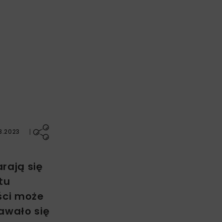
3.2023
rają się
tu
ści może
awało się