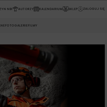
ZALOGUJ SIĘ
YN NBI
AUTORZY
KALENDARIUM
SKLEP
LNE
FOTOGALERIE
FILMY