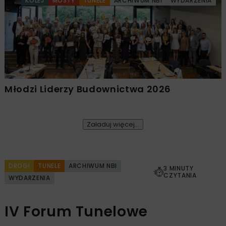
KOLEJ
MOSTY
TUNELE
ARCHIWUM NBI
WYDARZENIA
Młodzi Liderzy Budownictwa 2026
Załaduj więcej...
DROGI
TUNELE
ARCHIWUM NBI
3 MINUTY
CZYTANIA
WYDARZENIA
IV Forum Tunelowe