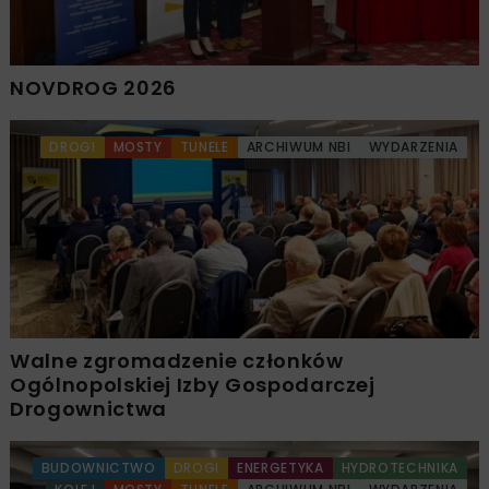
NOVDROG 2026
DROGI
MOSTY
TUNELE
ARCHIWUM NBI
WYDARZENIA
Walne zgromadzenie członków
Ogólnopolskiej Izby Gospodarczej
Drogownictwa
BUDOWNICTWO
DROGI
ENERGETYKA
HYDROTECHNIKA