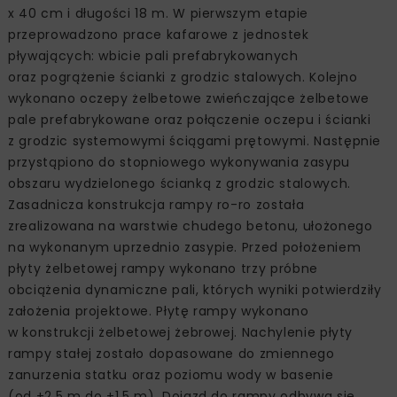
x 40 cm i długości 18 m. W pierwszym etapie
przeprowadzono prace kafarowe z jednostek
pływających: wbicie pali prefabrykowanych
oraz pogrążenie ścianki z grodzic stalowych. Kolejno
wykonano oczepy żelbetowe zwieńczające żelbetowe
pale prefabrykowane oraz połączenie oczepu i ścianki
z grodzic systemowymi ściągami prętowymi. Następnie
przystąpiono do stopniowego wykonywania zasypu
obszaru wydzielonego ścianką z grodzic stalowych.
Zasadnicza konstrukcja rampy ro-ro została
zrealizowana na warstwie chudego betonu, ułożonego
na wykonanym uprzednio zasypie. Przed położeniem
płyty żelbetowej rampy wykonano trzy próbne
obciążenia dynamiczne pali, których wyniki potwierdziły
założenia projektowe. Płytę rampy wykonano
w konstrukcji żelbetowej żebrowej. Nachylenie płyty
rampy stałej zostało dopasowane do zmiennego
zanurzenia statku oraz poziomu wody w basenie
(od +2,5 m do +1,5 m). Dojazd do rampy odbywa się