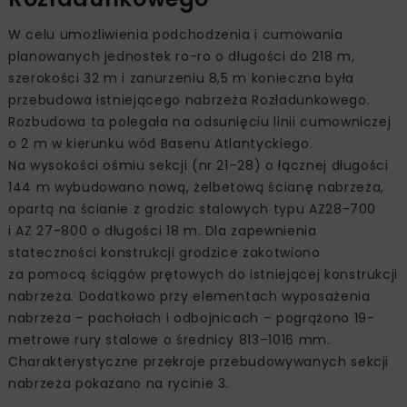
W celu umożliwienia podchodzenia i cumowania
planowanych jednostek ro-ro o długości do 218 m,
szerokości 32 m i zanurzeniu 8,5 m konieczna była
przebudowa istniejącego nabrzeża Rozładunkowego.
Rozbudowa ta polegała na odsunięciu linii cumowniczej
o 2 m w kierunku wód Basenu Atlantyckiego.
Na wysokości ośmiu sekcji (nr 21–28) o łącznej długości
144 m wybudowano nową, żelbetową ścianę nabrzeża,
opartą na ścianie z grodzic stalowych typu AZ28-700
i AZ 27-800 o długości 18 m. Dla zapewnienia
stateczności konstrukcji grodzice zakotwiono
za pomocą ściągów prętowych do istniejącej konstrukcji
nabrzeża. Dodatkowo przy elementach wyposażenia
nabrzeża – pachołach i odbojnicach – pogrążono 19-
metrowe rury stalowe o średnicy 813–1016 mm.
Charakterystyczne przekroje przebudowywanych sekcji
nabrzeża pokazano na rycinie 3.