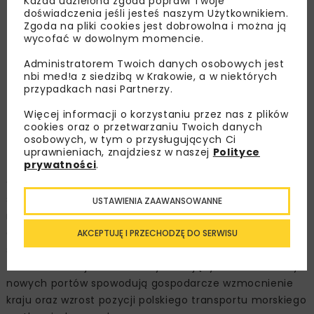
Każda udzielona zgoda poprawi Twoje
głębokość techniczna nabrzeża -9,5 m
doświadczenia jeśli jesteś naszym Użytkownikiem.
głębokość obliczeniowa nabrzeża -9,5 m
Zgoda na pliki cookies jest dobrowolna i można ją
wycofać w dowolnym momencie.
nośność nabrzeża 20 kPa
szerokość całkowita rampy 40 m
Administratorem Twoich danych osobowych jest
szerokość użytkowa rampy 36 m
nbi med!a z siedzibą w Krakowie, a w niektórych
przypadkach nasi Partnerzy.
długość rampy 57 m
nośność rampy do 2000 kN (nacisk na oś 38,10 t)
Więcej informacji o korzystaniu przez nas z plików
polery nabrzeża i rampy 1000 kN
cookies oraz o przetwarzaniu Twoich danych
osobowych, w tym o przysługujących Ci
polery sztormowe 1000 kN.
uprawnieniach, znajdziesz w naszej
Polityce
prywatności
.
Cieszymy się, że pracownicy Aarsleff mogli podzielić się
swoim doświadczeniem hydrotechnicznym przy
USTAWIENIA ZAAWANSOWANNE
realizacji tej inwestycji i swoją pracą przyczynili się
do zwiększenia przepustowości i efektywności
AKCEPTUJĘ I PRZECHODZĘ DO SERWISU
świnoujskiego portu. Jesteśmy przekonani,
że modernizacje i rozbudowy istniejących oraz budowy
nowych portów spowodują gospodarcze wzmocnienie
kraju oraz wzrost pozycji polskiego transportu morskiego