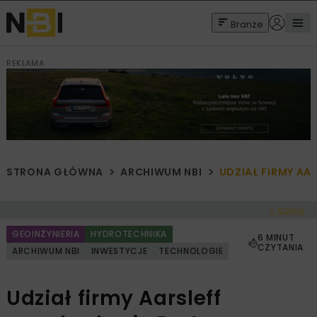
Branże
REKLAMA
STRONA GŁÓWNA
ARCHIWUM NBI
UDZIAŁ FIRMY AA
< Cofnij
GEOINŻYNIERIA
HYDROTECHNIKA
6 MINUT
CZYTANIA
ARCHIWUM NBI
INWESTYCJE
TECHNOLOGIE
Udział firmy Aarsleff