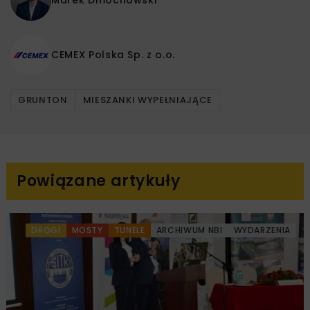
CEMEX Polska Sp. z o.o.
GRUNTON
MIESZANKI WYPEŁNIAJĄCE
Powiązane artykuły
DROGI
MOSTY
TUNELE
ARCHIWUM NBI
WYDARZENIA