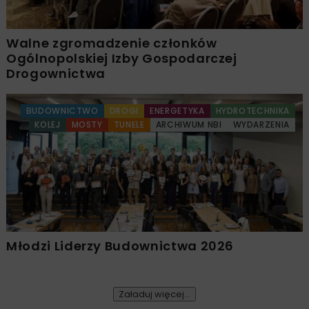
Walne zgromadzenie członków
Ogólnopolskiej Izby Gospodarczej
Drogownictwa
BUDOWNICTWO
DROGI
ENERGETYKA
HYDROTECHNIKA
KOLEJ
MOSTY
TUNELE
ARCHIWUM NBI
WYDARZENIA
Młodzi Liderzy Budownictwa 2026
Załaduj więcej...