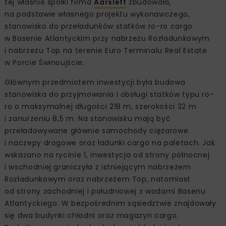
tej właśnie spółki firma
Aarsleff
zbudowała,
na podstawie własnego projektu wykonawczego,
stanowisko do przeładunków statków ro-ro cargo
w Basenie Atlantyckim przy nabrzeżu Rozładunkowym
i nabrzeżu Top na terenie Euro Terminalu Real Estate
w Porcie Świnoujście.
Głównym przedmiotem inwestycji była budowa
stanowiska do przyjmowania i obsługi statków typu ro-
ro o maksymalnej długości 218 m, szerokości 32 m
i zanurzeniu 8,5 m. Na stanowisku mają być
przeładowywane głównie samochody ciężarowe
i naczepy drogowe oraz ładunki cargo na paletach. Jak
wskazano na rycinie 1, inwestycja od strony północnej
i wschodniej graniczyła z istniejącym nabrzeżem
Rozładunkowym oraz nabrzeżem Top, natomiast
od strony zachodniej i południowej z wodami Basenu
Atlantyckiego. W bezpośrednim sąsiedztwie znajdowały
się dwa budynki chłodni oraz magazyn cargo.