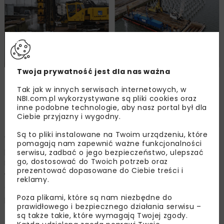
Twoja prywatność jest dla nas ważna
Ryc. 5. Budowa rampy stałej: a – wbijanie pali
Tak jak w innych serwisach internetowych, w
prefabrykowanych, b – pogrążanie grodzic stalowych,
NBI.com.pl wykorzystywane są pliki cookies oraz
fot. Aarsleff Sp. z o.o.
inne podobne technologie, aby nasz portal był dla
Ciebie przyjazny i wygodny.
Są to pliki instalowane na Twoim urządzeniu, które
W 2023 r. inwestycja została zakończona. Po wykonanej
pomagają nam zapewnić ważne funkcjonalności
przez firmę Aarsleff przebudowie nabrzeża
serwisu, zadbać o jego bezpieczeństwo, ulepszać
go, dostosować do Twoich potrzeb oraz
Rozładunkowego oraz budowie nowej rampy stałej
prezentować dopasowane do Ciebie treści i
w narożniku Basenu Atlantyckiego stanowisko
reklamy.
do przyjmowania statków typu ro-ro osiągnęło
Poza plikami, które są nam niezbędne do
parametry:
prawidłowego i bezpiecznego działania serwisu –
są także takie, które wymagają Twojej zgody.
długość cumowanych jednostek ro-ro 218 m