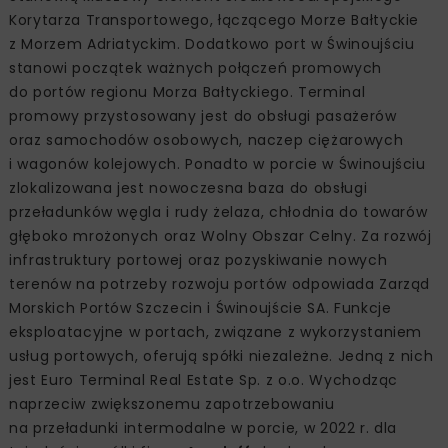
Korytarza Transportowego, łączącego Morze Bałtyckie
z Morzem Adriatyckim. Dodatkowo port w Świnoujściu
stanowi początek ważnych połączeń promowych
do portów regionu Morza Bałtyckiego. Terminal
promowy przystosowany jest do obsługi pasażerów
oraz samochodów osobowych, naczep ciężarowych
i wagonów kolejowych. Ponadto w porcie w Świnoujściu
zlokalizowana jest nowoczesna baza do obsługi
przeładunków węgla i rudy żelaza, chłodnia do towarów
głęboko mrożonych oraz Wolny Obszar Celny. Za rozwój
infrastruktury portowej oraz pozyskiwanie nowych
terenów na potrzeby rozwoju portów odpowiada Zarząd
Morskich Portów Szczecin i Świnoujście SA. Funkcje
eksploatacyjne w portach, związane z wykorzystaniem
usług portowych, oferują spółki niezależne. Jedną z nich
jest Euro Terminal Real Estate Sp. z o.o. Wychodząc
naprzeciw zwiększonemu zapotrzebowaniu
na przeładunki intermodalne w porcie, w 2022 r. dla