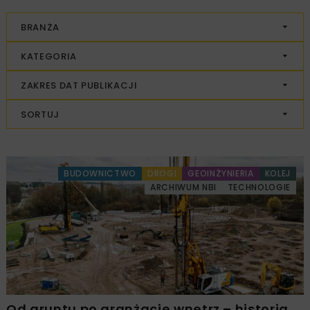
BRANŻA
KATEGORIA
ZAKRES DAT PUBLIKACJI
SORTUJ
BUDOWNICTWO
DROGI
GEOINŻYNIERIA
KOLEJ
ARCHIWUM NBI
TECHNOLOGIE
Od gruntu po aranżację wnętrz – historia