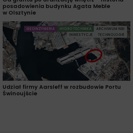
posadowienia budynku Agata Meble
w Olsztynie
GEOINŻYNIERIA
HYDROTECHNIKA
ARCHIWUM NBI
INWESTYCJE
TECHNOLOGIE
Udział firmy Aarsleff w rozbudowie Portu
Świnoujście