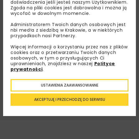
doświadczenia jeśli jesteś naszym Użytkownikiem.
Zgoda na pliki cookies jest dobrowolna i można ją
Zapisz się do newslettera aby otrzymywać od
wycofać w dowolnym momencie.
nas najlepsze informacje branżowe,
zaproszenia na wydarzenia, atrakcyjne oferty i
Administratorem Twoich danych osobowych jest
nbi med!a z siedzibą w Krakowie, a w niektórych
dedykowane akcje specjalne.
przypadkach nasi Partnerzy.
Więcej informacji o korzystaniu przez nas z plików
cookies oraz o przetwarzaniu Twoich danych
osobowych, w tym o przysługujących Ci
Zapoznałam/em się z
Polityką Prywatności
i
uprawnieniach, znajdziesz w naszej
Polityce
Regulaminem
oraz wyrażam zgodę na otrzymywanie na
prywatności
.
podany przeze mnie adres e-mail korespondencji
handlowej w postaci newslettera.
USTAWIENIA ZAAWANSOWANNE
ZAPISZ MNIE
AKCEPTUJĘ I PRZECHODZĘ DO SERWISU