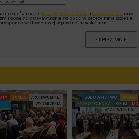
oznałam/em się z
Polityką Prywatności
i
Regulaminem
oraz
am zgodę na otrzymywanie na podany przeze mnie adres e-
orespondencji handlowej w postaci newslettera.
ZAPISZ MNIE
STY
TUNELE
ARCHIWUM NBI
BUDOWNICTWO
DROGI
WYDARZENIA
HYDROTECHNIKA
KOLEJ
MO
ARCHIWUM NBI