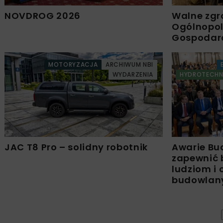
NOVDROG 2026
Walne zgr
Ogólnopols
Gospodar
MOTORYZACJA
ARCHIWUM NBI
WYDARZENIA
HYDROTECHN
JAC T8 Pro – solidny robotnik
Awarie Bu
zapewnić 
ludziom i
budowla