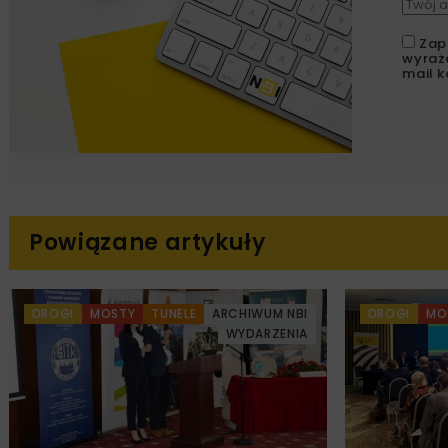
Zap
wyraż
mail k
Powiązane artykuły
DROGI
MOSTY
TUNELE
ARCHIWUM NBI
DROGI
MO
WYDARZENIA