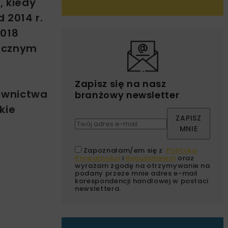
, kiedy
 2014 r.
2018
nicznym
e
Zapisz się na nasz
downictwa
branżowy newsletter
kie
ZAPISZ
MNIE
Zapoznałam/em się z
Polityką
Prywatności
i
Regulaminem
oraz
wyrażam zgodę na otrzymywanie na
podany przeze mnie adres e-mail
korespondencji handlowej w postaci
newslettera.