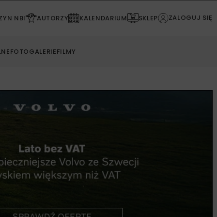
ZALOGUJ SIĘ
YN NBI
AUTORZY
KALENDARIUM
SKLEP
LNE
FOTOGALERIE
FILMY