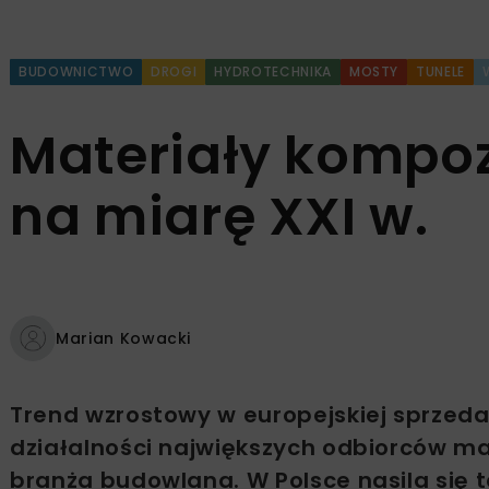
BUDOWNICTWO
DROGI
HYDROTECHNIKA
MOSTY
TUNELE
Materiały kompo
na miarę XXI w.
Marian Kowacki
Trend wzrostowy w europejskiej sprzed
działalności największych odbiorców m
branża budowlana. W Polsce nasila się t