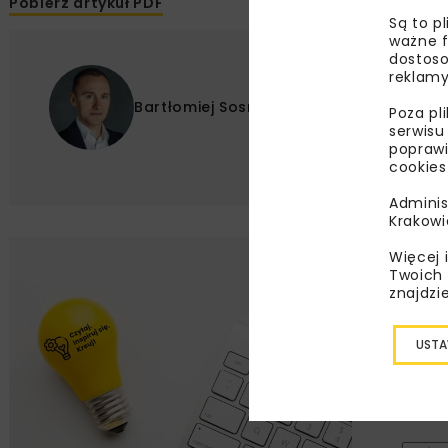
Pobierz artykuł PDF
Są to p
ważne f
dostoso
reklamy
Bartłomiej Sosna
Poza pl
serwisu
poprawi
cookies
Adminis
Krakowi
Więcej 
Lu
Twoich 
znajdzi
Zapi
USTA
najle
wydar
specj