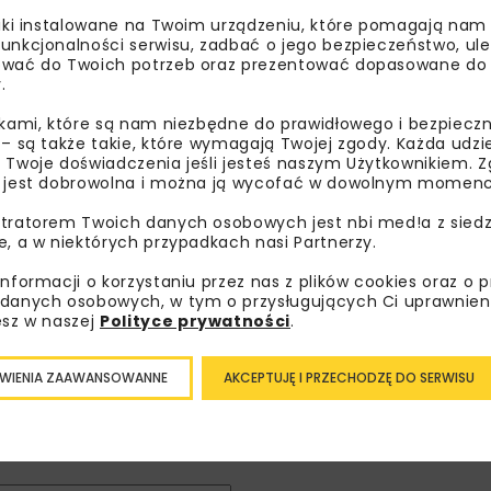
liki instalowane na Twoim urządzeniu, które pomagają nam
unkcjonalności serwisu, zadbać o jego bezpieczeństwo, ul
wać do Twoich potrzeb oraz prezentować dopasowane do Ci
.
DROGI
GDD
ikami, które są nam niezbędne do prawidłowego i bezpieczn
 – są także takie, które wymagają Twojej zgody. Każda udz
 Twoje doświadczenia jeśli jesteś naszym Użytkownikiem. Zg
 jest dobrowolna i można ją wycofać w dowolnym momenc
tratorem Twoich danych osobowych jest nbi med!a z siedz
e, a w niektórych przypadkach nasi Partnerzy.
informacji o korzystaniu przez nas z plików cookies oraz o 
bisz wiedzieć więcej?
danych osobowych, w tym o przysługujących Ci uprawnien
esz w naszej
Polityce prywatności
.
sz się do newslettera aby otrzymywać od nas
WIENIA ZAAWANSOWANNE
AKCEPTUJĘ I PRZECHODZĘ DO SERWISU
psze informacje branżowe, zaproszenia na
zenia, atrakcyjne oferty i dedykowane akcje
alne.