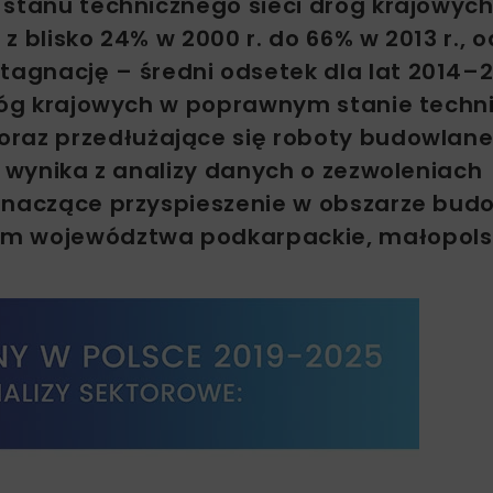
 stanu technicznego sieci dróg krajowych
 blisko 24% w 2000 r. do 66% w 2013 r., od
agnację – średni odsetek dla lat 2014–
 dróg krajowych w poprawnym stanie tech
oraz przedłużające się roboty budowlan
k wynika z analizy danych o zezwoleniach
 znaczące przyspieszenie w obszarze bu
im województwa podkarpackie, małopols