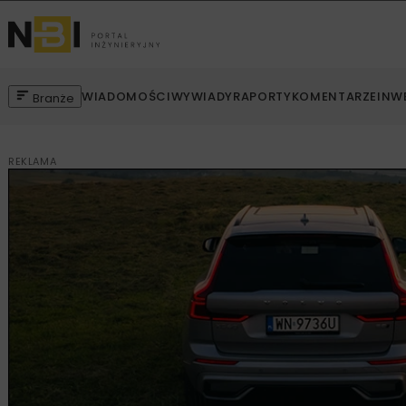
WIADOMOŚCI
WYWIADY
RAPORTY
KOMENTARZE
INW
Branże
REKLAMA