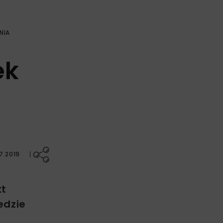
NIA
ek
7.2019
kt
edzie