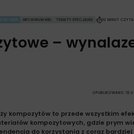
WOD-KAN
ARCHIWUM NBI
TEMATY SPECJALNE
10 MINUT CZYTA
zytowe – wynalaz
OPUBLIKOWANO: 15.0
aży kompozytów to przede wszystkim efe
ateriałów kompozytowych, gdzie prym wi
endencja do korzystania z coraz bardziej