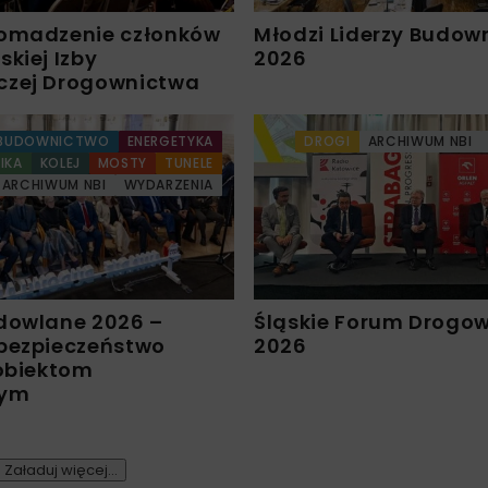
omadzenie członków
Młodzi Liderzy Budow
kiej Izby
2026
czej Drogownictwa
BUDOWNICTWO
ENERGETYKA
DROGI
ARCHIWUM NBI
IKA
KOLEJ
MOSTY
TUNELE
ARCHIWUM NBI
WYDARZENIA
dowlane 2026 –
Śląskie Forum Drogo
bezpieczeństwo
2026
 obiektom
nym
Załaduj więcej...