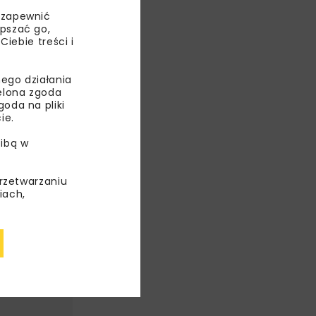
 zapewnić
epszać go,
ebie treści i
KIA
ego działania
ielona zgoda
oda na pliki
ie.
ibą w
przetwarzaniu
iach,