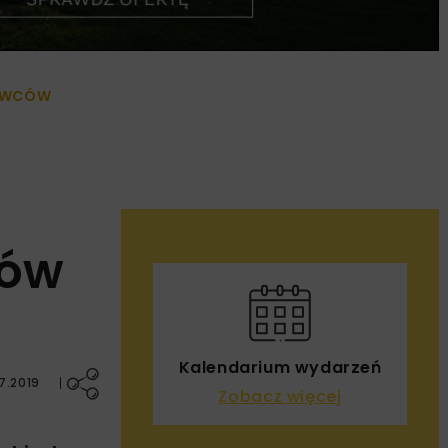
GOWCÓW
ców
Kalendarium wydarzeń
7.2019
Zobacz więcej