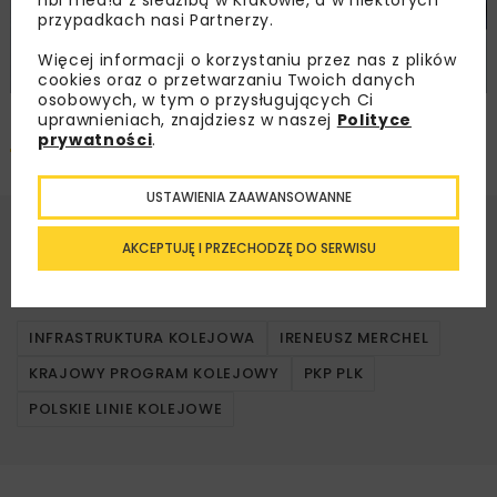
przypadkach nasi Partnerzy.
Więcej informacji o korzystaniu przez nas z plików
cookies oraz o przetwarzaniu Twoich danych
osobowych, w tym o przysługujących Ci
uprawnieniach, znajdziesz w naszej
Polityce
Pobierz artykuł PDF
prywatności
.
USTAWIENIA ZAAWANSOWANNE
Mariusz Karpiński-Rzepa
AKCEPTUJĘ I PRZECHODZĘ DO SERWISU
REDAKTOR NACZELNY CZASOPISMA
NOWOCZESNE BUDOWNICTWO INŻYNIERYJNE
INFRASTRUKTURA KOLEJOWA
IRENEUSZ MERCHEL
KRAJOWY PROGRAM KOLEJOWY
PKP PLK
POLSKIE LINIE KOLEJOWE