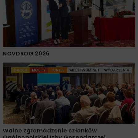
NOVDROG 2026
DROGI
MOSTY
TUNELE
ARCHIWUM NBI
WYDARZENIA
Walne zgromadzenie członków
Ogólnopolskiej Izby Gospodarczej