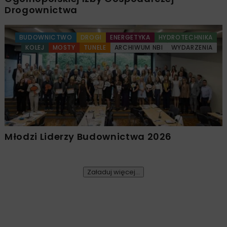
Drogownictwa
BUDOWNICTWO
DROGI
ENERGETYKA
HYDROTECHNIKA
KOLEJ
MOSTY
TUNELE
ARCHIWUM NBI
WYDARZENIA
Młodzi Liderzy Budownictwa 2026
Załaduj więcej...
KOLEJ
MOSTY
ARCHIWUM NBI
10 MINUT CZYTANIA