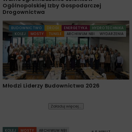
Ogólnopolskiej Izby Gospodarczej
Drogownictwa
BUDOWNICTWO
DROGI
ENERGETYKA
HYDROTECHNIKA
KOLEJ
MOSTY
TUNELE
ARCHIWUM NBI
WYDARZENIA
Młodzi Liderzy Budownictwa 2026
Załaduj więcej...
KOLEJ
MOSTY
ARCHIWUM NBI
5 MINUT