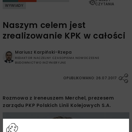
CZYTANIA
WYWIADY
Naszym celem jest
zrealizowanie KPK w całości
Mariusz Karpiński-Rzepa
REDAKTOR NACZELNY CZASOPISMA NOWOCZESNE
BUDOWNICTWO INŻYNIERYJNE
OPUBLIKOWANO: 26.07.2017
Rozmowa z Ireneuszem Merchel, prezesem
zarządu PKP Polskich Linii Kolejowych S.A.