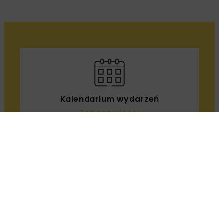
Największe europejskie
budowle infrastruktury
transportu kolejowego
przełomu XX i XXI w. oraz
badanie oddziaływań
dużych prędkości na obiekty
inżynieryjne
Kazimierz Towpik
OPUBLIKOWANO: 26.07.2017