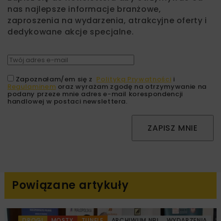
nas najlepsze informacje branżowe,
zaproszenia na wydarzenia, atrakcyjne oferty i
dedykowane akcje specjalne.
Zapoznałam/em się z
Polityką Prywatności
i
Regulaminem
oraz wyrażam zgodę na otrzymywanie na
podany przeze mnie adres e-mail korespondencji
handlowej w postaci newslettera.
ZAPISZ MNIE
Powiązane artykuły
DROGI
MOSTY
TUNELE
ARCHIWUM NBI
WYDARZENIA