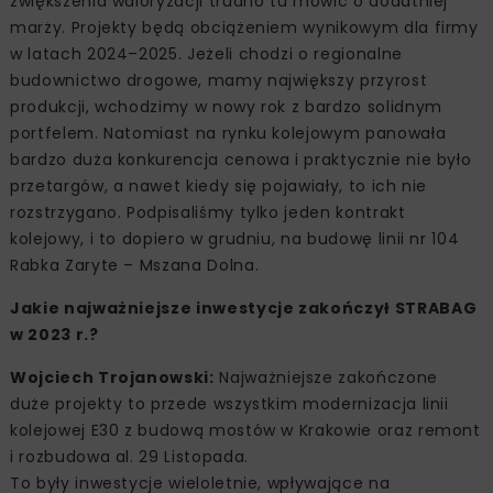
zwiększenia waloryzacji trudno tu mówić o dodatniej
marży. Projekty będą obciążeniem wynikowym dla firmy
w latach 2024–2025. Jeżeli chodzi o regionalne
budownictwo drogowe, mamy największy przyrost
produkcji, wchodzimy w nowy rok z bardzo solidnym
portfelem. Natomiast na rynku kolejowym panowała
bardzo duża konkurencja cenowa i praktycznie nie było
przetargów, a nawet kiedy się pojawiały, to ich nie
rozstrzygano. Podpisaliśmy tylko jeden kontrakt
kolejowy, i to dopiero w grudniu, na budowę linii nr 104
Rabka Zaryte – Mszana Dolna.
Jakie najważniejsze inwestycje zakończył STRABAG
w 2023 r.?
Wojciech Trojanowski:
Najważniejsze zakończone
duże projekty to przede wszystkim modernizacja linii
kolejowej E30 z budową mostów w Krakowie oraz remont
i rozbudowa al. 29 Listopada.
To były inwestycje wieloletnie, wpływające na