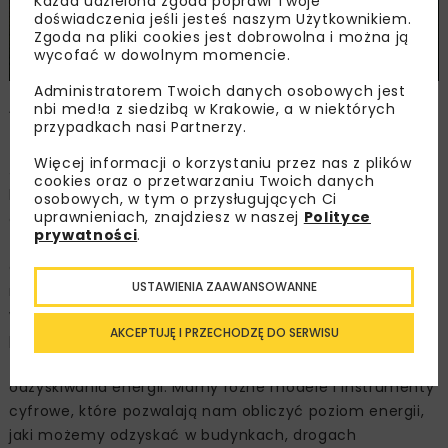
Każda udzielona zgoda poprawi Twoje
doświadczenia jeśli jesteś naszym Użytkownikiem.
Zgoda na pliki cookies jest dobrowolna i można ją
wycofać w dowolnym momencie.
Administratorem Twoich danych osobowych jest
A cyfryzacja? Czy może wspomóc działania
nbi med!a z siedzibą w Krakowie, a w niektórych
przypadkach nasi Partnerzy.
proekologiczne w budownictwie?
Więcej informacji o korzystaniu przez nas z plików
Jak najbardziej. Świetnym przykładem jest monitoring,
cookies oraz o przetwarzaniu Twoich danych
który stosujemy np. w kopalniach. Żeby redukować
osobowych, w tym o przysługujących Ci
uprawnieniach, znajdziesz w naszej
Polityce
oddziaływanie na środowisko, trzeba to zrozumieć,
prywatności
.
żeby to zrozumieć, trzeba to zmierzyć,
a żeby to zmierzyć, trzeba znaleźć odpowiednie
USTAWIENIA ZAAWANSOWANNE
narzędzie. Cyfrowo monitorujemy m.in.pył, hałas, jakość
wody w naszych zakładach, a następnie ulepszamy
AKCEPTUJĘ I PRZECHODZĘ DO SERWISU
procedury proekologiczne. Skuteczność tych działań
z pewnością zwiększa też wdrożenie procesu
odzyskiwania energii. Mamy różne modele i instrumenty
cyfrowe, które pozwalają nam obliczyć poziom energii,
jaki możemy odzyskać w budynkach, drogach