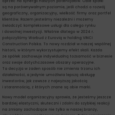
oprzeć na synergii naszych potencjałów. Obie spółki
są na porównywalnym poziomie, jeśli chodzi o rozwój
geograficzny, organizacyjny, wielkość firmy oraz portfel
klientów. Razem jesteśmy niezależni i możemy
świadczyć kompleksowe usługi dla całego rynku
i dowolnej inwestycji. Właśnie dlatego w 2024 r.
połączyliśmy Warbud z Eurovią w holding VINCI
Construction Polska. To nowy rozdział w naszej wspólnej
historii, w którym wykorzystujemy efekt skali. Każda
ze spółek zachowuje indywidualną tożsamość w biznesie
oraz swoje dotychczasowe obszary operacyjne.
Ta decyzja w żaden sposób nie zmienia trzonu ich
działalności, a jedynie umożliwia lepszą obsługę
inwestorów, jak zawsze z najwyższą jakością
i starannością, z których znane są obie marki.
Nowy model organizacyjny sprawia, że jesteśmy jeszcze
bardziej elastyczni, skuteczni i zdolni do szybkiej reakcji
na zmiany zachodzące nie tylko w naszej branży,