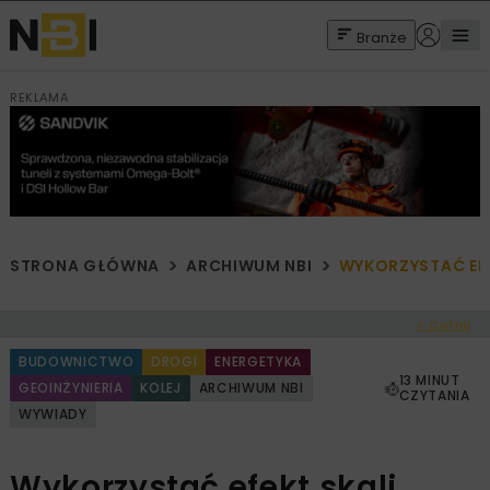
Branże
REKLAMA
STRONA GŁÓWNA
ARCHIWUM NBI
WYKORZYSTAĆ EFE
< Cofnij
BUDOWNICTWO
DROGI
ENERGETYKA
13 MINUT
GEOINŻYNIERIA
KOLEJ
ARCHIWUM NBI
CZYTANIA
WYWIADY
Wykorzystać efekt skali