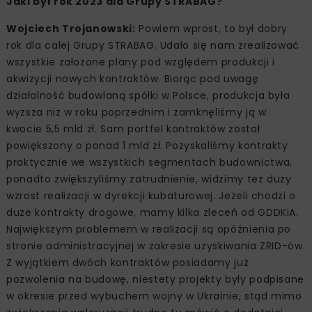
Jaki był rok 2023 dla Grupy STRABAG?
Wojciech Trojanowski:
Powiem wprost, to był dobry
rok dla całej Grupy STRABAG. Udało się nam zrealizować
wszystkie założone plany pod względem produkcji i
akwizycji nowych kontraktów. Biorąc pod uwagę
działalność budowlaną spółki w Polsce, produkcja była
wyższa niż w roku poprzednim i zamknęliśmy ją w
kwocie 5,5 mld zł. Sam portfel kontraktów został
powiększony o ponad 1 mld zł. Pozyskaliśmy kontrakty
praktycznie we wszystkich segmentach budownictwa,
ponadto zwiększyliśmy zatrudnienie, widzimy też duży
wzrost realizacji w dyrekcji kubaturowej. Jeżeli chodzi o
duże kontrakty drogowe, mamy kilka zleceń od GDDKiA.
Największym problemem w realizacji są opóźnienia po
stronie administracyjnej w zakresie uzyskiwania ZRID-ów.
Z wyjątkiem dwóch kontraktów posiadamy już
pozwolenia na budowę, niestety projekty były podpisane
w okresie przed wybuchem wojny w Ukrainie, stąd mimo