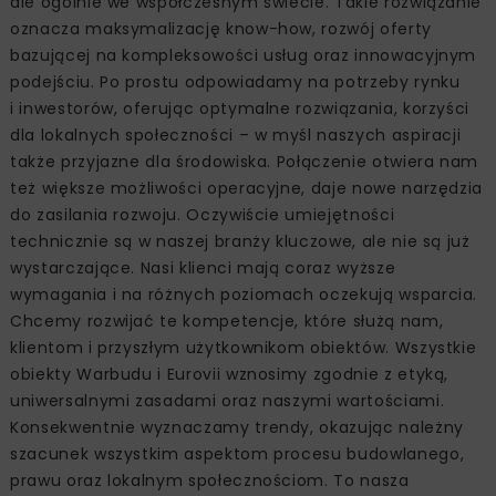
ale ogólnie we współczesnym świecie. Takie rozwiązanie
oznacza maksymalizację know-how, rozwój oferty
bazującej na kompleksowości usług oraz innowacyjnym
podejściu. Po prostu odpowiadamy na potrzeby rynku
i inwestorów, oferując optymalne rozwiązania, korzyści
dla lokalnych społeczności – w myśl naszych aspiracji
także przyjazne dla środowiska. Połączenie otwiera nam
też większe możliwości operacyjne, daje nowe narzędzia
do zasilania rozwoju. Oczywiście umiejętności
technicznie są w naszej branży kluczowe, ale nie są już
wystarczające. Nasi klienci mają coraz wyższe
wymagania i na różnych poziomach oczekują wsparcia.
Chcemy rozwijać te kompetencje, które służą nam,
klientom i przyszłym użytkownikom obiektów. Wszystkie
obiekty Warbudu i Eurovii wznosimy zgodnie z etyką,
uniwersalnymi zasadami oraz naszymi wartościami.
Konsekwentnie wyznaczamy trendy, okazując należny
szacunek wszystkim aspektom procesu budowlanego,
prawu oraz lokalnym społecznościom. To nasza