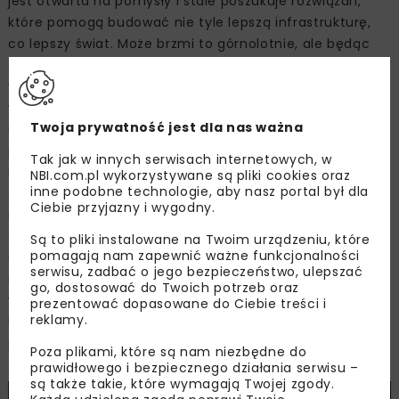
jest otwarta na pomysły i stale poszukuje rozwiązań,
które pomogą budować nie tyle lepszą infrastrukturę,
co lepszy świat. Może brzmi to górnolotnie, ale będąc
częścią międzynarodowego koncernu, mamy realny
wpływ na rzeczywistość. Jestem dumny, że to właśnie
w Eurovii powstał innowacyjny produkt Power Road,
Twoja prywatność jest dla nas ważna
nadający drodze nową funkcjonalność w postaci
produkcji energii do celów grzewczych, że Warbud
Tak jak w innych serwisach internetowych, w
Beton udoskonala zielone mieszanki, pozyskując kolejne
NBI.com.pl wykorzystywane są pliki cookies oraz
inne podobne technologie, aby nasz portal był dla
certyfikacje. Co roku Grupa VINCI organizuje
Ciebie przyjazny i wygodny.
międzynarodowy konkurs Environmental Awards dla
swoich pracowników, wspierając oddolne inicjatywy
Są to pliki instalowane na Twoim urządzeniu, które
pomagają nam zapewnić ważne funkcjonalności
na rzecz środowiska. W 2023 r, koncentrowaliśmy się
serwisu, zadbać o jego bezpieczeństwo, ulepszać
na redukcji zużycia wody i odzysku materiałów. Pomysły
go, dostosować do Twoich potrzeb oraz
wspiera potem specjalistyczna platforma Leonard,
prezentować dopasowane do Ciebie treści i
reklamy.
której dorobek jest imponujący i pokazuje, jak duży
potencjał drzemie w naszych kadrach.
Poza plikami, które są nam niezbędne do
prawidłowego i bezpiecznego działania serwisu –
REKLAMA
są także takie, które wymagają Twojej zgody.