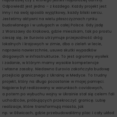
Odpowiedź jest jedna – z każdego. Każdy projekt jest
inny i na swój sposób wyjątkowy, każdy bliski sercu.
Jesteśmy aktywni na wielu płaszczyznach rynku
budowlanego i w usługach w całej Polsce. Gdy jadę
z Warszawy do Krakowa, gdzie mieszkam, tak po prostu
cieszę się, że Eurovia utrzymuje przejezdność dróg
lokalnych i krajowych w zimie, dba o zieleń w lecie,
naprawia nawierzchnie, usuwa skutki wypadków
drogowych w infrastrukturze. To jest ogromny wysiłek
i zadanie, w którym mamy wysokie kompetencje
i własne zasoby. Niedawno Eurovia zakończyła budowę
przejścia granicznego z Ukrainą w Medyce. To trudny
projekt, który na długo pozostanie w mojej pamięci.
Najpierw był realizowany w warunkach covidowych,
a potem po wybuchu wojny w Ukrainie stał się celem fali
uchodźców, próbujących przekroczyć granicę. Lubię
realizacje, które transformują miasta, jak
np. w Gliwicach, gdzie przebudowaliśmy plac i cały układ