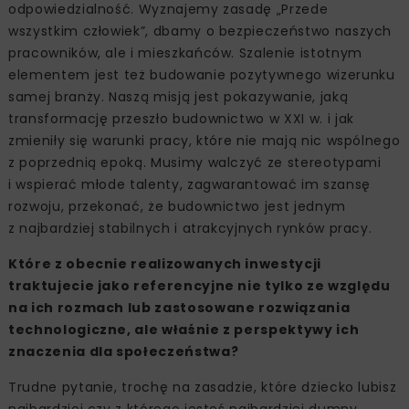
odpowiedzialność. Wyznajemy zasadę „Przede
wszystkim człowiek”, dbamy o bezpieczeństwo naszych
pracowników, ale i mieszkańców. Szalenie istotnym
elementem jest też budowanie pozytywnego wizerunku
samej branży. Naszą misją jest pokazywanie, jaką
transformację przeszło budownictwo w XXI w. i jak
zmieniły się warunki pracy, które nie mają nic wspólnego
z poprzednią epoką. Musimy walczyć ze stereotypami
i wspierać młode talenty, zagwarantować im szansę
rozwoju, przekonać, że budownictwo jest jednym
z najbardziej stabilnych i atrakcyjnych rynków pracy.
Które z obecnie realizowanych inwestycji
traktujecie jako referencyjne nie tylko ze względu
na ich rozmach lub zastosowane rozwiązania
technologiczne, ale właśnie z perspektywy ich
znaczenia dla społeczeństwa?
Trudne pytanie, trochę na zasadzie, które dziecko lubisz
najbardziej czy z którego jesteś najbardziej dumny.