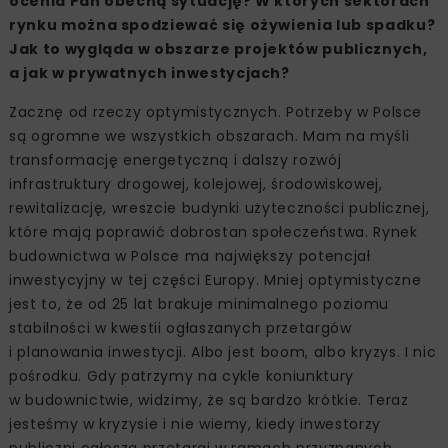
ocenia Pan obecną sytuację? W których sektorach
rynku można spodziewać się ożywienia lub spadku?
Jak to wygląda w obszarze projektów publicznych,
a jak w prywatnych inwestycjach?
Zacznę od rzeczy optymistycznych. Potrzeby w Polsce
są ogromne we wszystkich obszarach. Mam na myśli
transformację energetyczną i dalszy rozwój
infrastruktury drogowej, kolejowej, środowiskowej,
rewitalizację, wreszcie budynki użyteczności publicznej,
które mają poprawić dobrostan społeczeństwa. Rynek
budownictwa w Polsce ma największy potencjał
inwestycyjny w tej części Europy. Mniej optymistyczne
jest to, że od 25 lat brakuje minimalnego poziomu
stabilności w kwestii ogłaszanych przetargów
i planowania inwestycji. Albo jest boom, albo kryzys. I nic
pośrodku. Gdy patrzymy na cykle koniunktury
w budownictwie, widzimy, że są bardzo krótkie. Teraz
jesteśmy w kryzysie i nie wiemy, kiedy inwestorzy