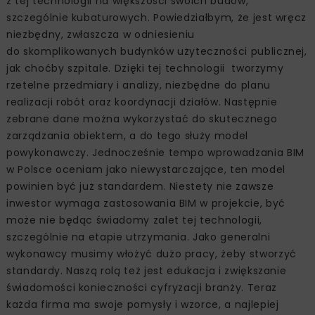
z tej technologii na większości swoich budów,
szczególnie kubaturowych. Powiedziałbym, że jest wręcz
niezbędny, zwłaszcza w odniesieniu
do skomplikowanych budynków użyteczności publicznej,
jak choćby szpitale. Dzięki tej technologii tworzymy
rzetelne przedmiary i analizy, niezbędne do planu
realizacji robót oraz koordynacji działów. Następnie
zebrane dane można wykorzystać do skutecznego
zarządzania obiektem, a do tego służy model
powykonawczy. Jednocześnie tempo wprowadzania BIM
w Polsce oceniam jako niewystarczające, ten model
powinien być już standardem. Niestety nie zawsze
inwestor wymaga zastosowania BIM w projekcie, być
może nie będąc świadomy zalet tej technologii,
szczególnie na etapie utrzymania. Jako generalni
wykonawcy musimy włożyć dużo pracy, żeby stworzyć
standardy. Naszą rolą też jest edukacja i zwiększanie
świadomości konieczności cyfryzacji branży. Teraz
każda firma ma swoje pomysły i wzorce, a najlepiej