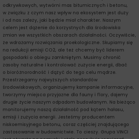
odkrywkowych, wytwórni mas bitumicznych i betonu,
w związku z czym nasz wpływ na ekosystem jest duży
i od nas zależy, jaki będzie miał charakter. Naszym
celem jest dążenie do korzystnych dla środowiska
zmian we wszystkich obszarach działalności. Oczywiście,
że wdrażamy rozwiązania proekologiczne. Skupiamy się
na redukcji emisji CO2, ale też chcemy być liderem
gospodarki o obiegu zamkniętym. Musimy chronić
zasoby naturalne i kontrolować zużycie energii, dbać
o bioróżnorodność i dążyć do tego celu mądrze.
Przestrzegamy najwyższych standardów
środowiskowych, organizujemy kampanie informacyjne,
tworzymy miejsca przyjazne dla fauny i flory, dajemy
drugie życie naszym odpadom budowlanym. Na bieżąco
monitorujemy naszą działalność pod kątem hałasu,
emisji i zużycia energii. Jesteśmy producentem
niskoemisyjnego betonu, coraz częściej znajdującego
zastosowanie w budownictwie. To cieszy. Grupa VINCI