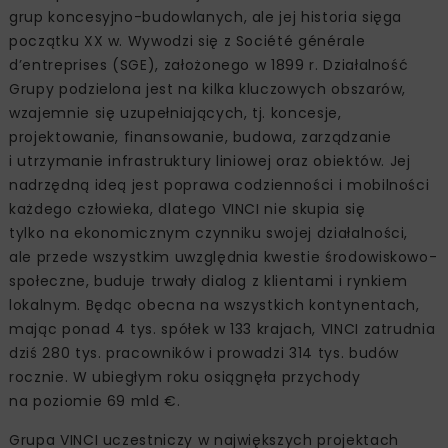
grup koncesyjno-budowlanych, ale jej historia sięga
początku XX w. Wywodzi się z Société générale
d’entreprises (SGE), założonego w 1899 r. Działalność
Grupy podzielona jest na kilka kluczowych obszarów,
wzajemnie się uzupełniających, tj. koncesje,
projektowanie, finansowanie, budowa, zarządzanie
i utrzymanie infrastruktury liniowej oraz obiektów. Jej
nadrzędną ideą jest poprawa codzienności i mobilności
każdego człowieka, dlatego VINCI nie skupia się
tylko na ekonomicznym czynniku swojej działalności,
ale przede wszystkim uwzględnia kwestie środowiskowo-
społeczne, buduje trwały dialog z klientami i rynkiem
lokalnym. Będąc obecna na wszystkich kontynentach,
mając ponad 4 tys. spółek w 133 krajach, VINCI zatrudnia
dziś 280 tys. pracowników i prowadzi 314 tys. budów
rocznie. W ubiegłym roku osiągnęła przychody
na poziomie 69 mld €.
Grupa VINCI uczestniczy w największych projektach