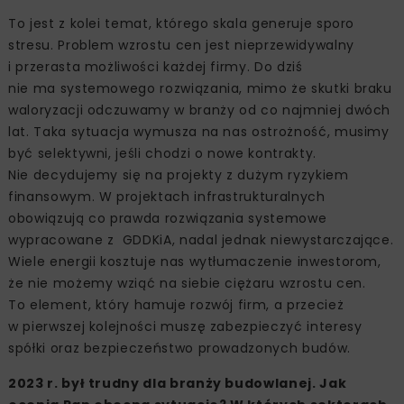
To jest z kolei temat, którego skala generuje sporo
stresu. Problem wzrostu cen jest nieprzewidywalny
i przerasta możliwości każdej firmy. Do dziś
nie ma systemowego rozwiązania, mimo że skutki braku
waloryzacji odczuwamy w branży od co najmniej dwóch
lat. Taka sytuacja wymusza na nas ostrożność, musimy
być selektywni, jeśli chodzi o nowe kontrakty.
Nie decydujemy się na projekty z dużym ryzykiem
finansowym. W projektach infrastrukturalnych
obowiązują co prawda rozwiązania systemowe
wypracowane z GDDKiA, nadal jednak niewystarczające.
Wiele energii kosztuje nas wytłumaczenie inwestorom,
że nie możemy wziąć na siebie ciężaru wzrostu cen.
To element, który hamuje rozwój firm, a przecież
w pierwszej kolejności muszę zabezpieczyć interesy
spółki oraz bezpieczeństwo prowadzonych budów.
2023 r. był trudny dla branży budowlanej. Jak