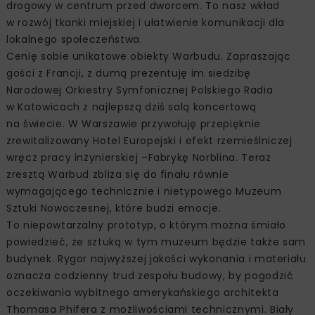
drogowy w centrum przed dworcem. To nasz wkład
w rozwój tkanki miejskiej i ułatwienie komunikacji dla
lokalnego społeczeństwa.
Cenię sobie unikatowe obiekty Warbudu. Zapraszając
gości z Francji, z dumą prezentuję im siedzibę
Narodowej Orkiestry Symfonicznej Polskiego Radia
w Katowicach z najlepszą dziś salą koncertową
na świecie. W Warszawie przywołuję przepięknie
zrewitalizowany Hotel Europejski i efekt rzemieślniczej
wręcz pracy inżynierskiej –Fabrykę Norblina. Teraz
zresztą Warbud zbliża się do finału równie
wymagającego technicznie i nietypowego Muzeum
Sztuki Nowoczesnej, które budzi emocje.
To niepowtarzalny prototyp, o którym można śmiało
powiedzieć, że sztuką w tym muzeum będzie także sam
budynek. Rygor najwyższej jakości wykonania i materiału
oznacza codzienny trud zespołu budowy, by pogodzić
oczekiwania wybitnego amerykańskiego architekta
Thomasa Phifera z możliwościami technicznymi. Biały