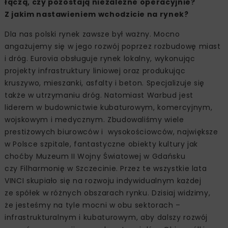
łączą, czy pozostają niezależne operacyjnie?
Z jakim nastawieniem wchodzicie na rynek?
Dla nas polski rynek zawsze był ważny. Mocno
angażujemy się w jego rozwój poprzez rozbudowę miast
i dróg. Eurovia obsługuje rynek lokalny, wykonując
projekty infrastruktury liniowej oraz produkując
kruszywo, mieszanki, asfalty i beton. Specjalizuje się
także w utrzymaniu dróg. Natomiast Warbud jest
liderem w budownictwie kubaturowym, komercyjnym,
wojskowym i medycznym. Zbudowaliśmy wiele
prestiżowych biurowców i wysokościowców, największe
w Polsce szpitale, fantastyczne obiekty kultury jak
choćby Muzeum II Wojny Światowej w Gdańsku
czy Filharmonię w Szczecinie. Przez te wszystkie lata
VINCI skupiało się na rozwoju indywidualnym każdej
ze spółek w różnych obszarach rynku. Dzisiaj widzimy,
że jesteśmy na tyle mocni w obu sektorach –
infrastrukturalnym i kubaturowym, aby dalszy rozwój