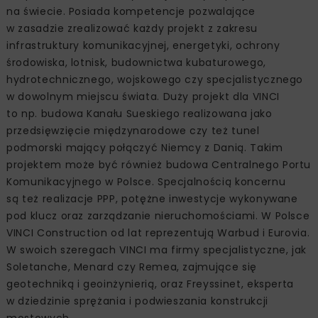
na świecie. Posiada kompetencje pozwalające
w zasadzie zrealizować każdy projekt z zakresu
infrastruktury komunikacyjnej, energetyki, ochrony
środowiska, lotnisk, budownictwa kubaturowego,
hydrotechnicznego, wojskowego czy specjalistycznego
w dowolnym miejscu świata. Duży projekt dla VINCI
to np. budowa Kanału Sueskiego realizowana jako
przedsięwzięcie międzynarodowe czy też tunel
podmorski mający połączyć Niemcy z Danią. Takim
projektem może być również budowa Centralnego Portu
Komunikacyjnego w Polsce. Specjalnością koncernu
są też realizacje PPP, potężne inwestycje wykonywane
pod klucz oraz zarządzanie nieruchomościami. W Polsce
VINCI Construction od lat reprezentują Warbud i Eurovia.
W swoich szeregach VINCI ma firmy specjalistyczne, jak
Soletanche, Menard czy Remea, zajmujące się
geotechniką i geoinżynierią, oraz Freyssinet, eksperta
w dziedzinie sprężania i podwieszania konstrukcji
mostowych.