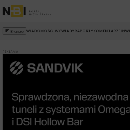
WIADOMOŚCI
WYWIADY
RAPORTY
KOMENTARZE
INW
Branże
REKLAMA