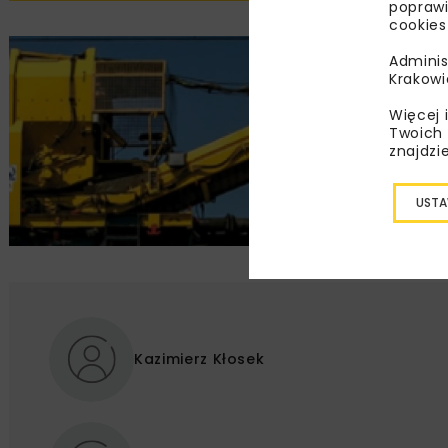
poprawi
cookies
Adminis
Krakowi
Więcej 
Twoich 
znajdzi
USTA
Kazimierz Kłosek