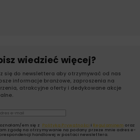
bisz wiedzieć więcej?
sz się do newslettera aby otrzymywać od nas
psze informacje branżowe, zaproszenia na
zenia, atrakcyjne oferty i dedykowane akcje
alne.
oznałam/em się z
Polityką Prywatności
i
Regulaminem
oraz
am zgodę na otrzymywanie na podany przeze mnie adres e-
orespondencji handlowej w postaci newslettera.