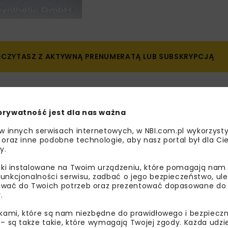
ZECZYTASZ Z AKTYWNĄ PRENUMERATĄ LUB SUBSKRYPCJĄ
 prenumeratą lub
prywatność jest dla nas ważna
 w innych serwisach internetowych, w NBI.com.pl wykorzysty
ograniczony dostęp
d
 oraz inne podobne technologie, aby nasz portal był dla Cie
y.
ów z serwisu i czaso
liki instalowane na Twoim urządzeniu, które pomagają nam
unkcjonalności serwisu, zadbać o jego bezpieczeństwo, ul
 do treści!
wać do Twoich potrzeb oraz prezentować dopasowane do Ci
.
ikami, które są nam niezbędne do prawidłowego i bezpieczn
 – są także takie, które wymagają Twojej zgody. Każda udz