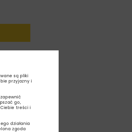
wane są pliki
o
bie przyjazny i
pisma
 zapewnić
epszać go,
ebie treści i
ego działania
ielona zgoda