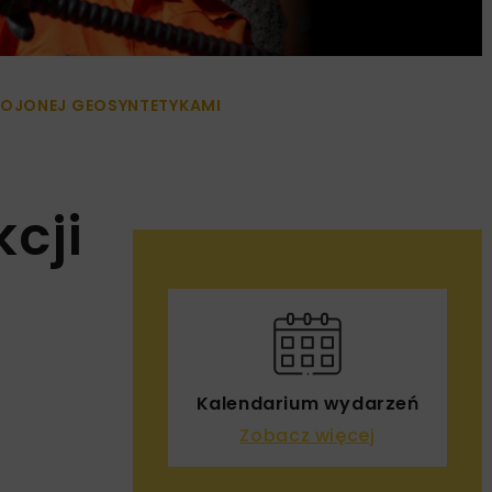
ROJONEJ GEOSYNTETYKAMI
cji
Kalendarium wydarzeń
Zobacz więcej