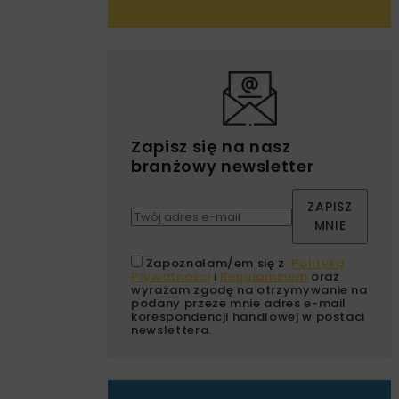
Zapisz się na nasz
branżowy newsletter
ZAPISZ
MNIE
Zapoznałam/em się z
Polityką
Prywatności
i
Regulaminem
oraz
wyrażam zgodę na otrzymywanie na
podany przeze mnie adres e-mail
korespondencji handlowej w postaci
newslettera.