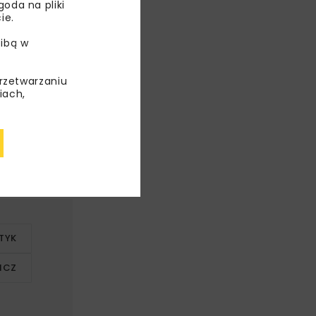
oda na pliki
ie.
ibą w
przetwarzaniu
iach,
TYK
ICZ