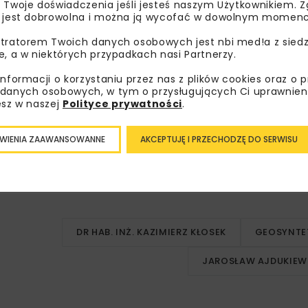
 Twoje doświadczenia jeśli jesteś naszym Użytkownikiem. Zg
 jest dobrowolna i można ją wycofać w dowolnym momenc
tratorem Twoich danych osobowych jest nbi med!a z siedz
e, a w niektórych przypadkach nasi Partnerzy.
informacji o korzystaniu przez nas z plików cookies oraz o 
danych osobowych, w tym o przysługujących Ci uprawnien
esz w naszej
Polityce prywatności
.
WIENIA ZAAWANSOWANNE
AKCEPTUJĘ I PRZECHODZĘ DO SERWISU
DR HAB. INŻ. KAZIMIERZ KŁOSEK
GEOSYNTE
JAROSŁAW AJDUKIEW