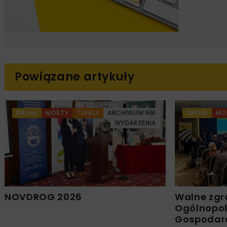
Powiązane artykuły
DROGI
MOSTY
TUNELE
ARCHIWUM NBI
DROGI
MO
WYDARZENIA
NOVDROG 2026
Walne zgr
Ogólnopols
Gospodar