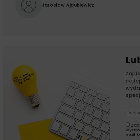
Jarosław Ajdukiewicz
Lu
Zapi
najle
wydar
specj
Zap
wyraż
mail k