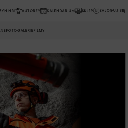
ZALOGUJ SIĘ
YN NBI
AUTORZY
KALENDARIUM
SKLEP
LNE
FOTOGALERIE
FILMY