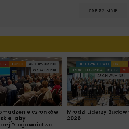
ZAPISZ MNIE
STY
TUNELE
ARCHIWUM NBI
BUDOWNICTWO
DROGI
WYDARZENIA
HYDROTECHNIKA
KOLEJ
MO
ARCHIWUM NBI
omadzenie członków
Młodzi Liderzy Budow
kiej Izby
2026
czej Drogownictwa