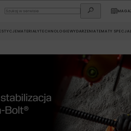
MAGAZ
ESTYCJE
MATERIAŁY
TECHNOLOGIE
WYDARZENIA
TEMATY SPECJA