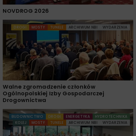
NOVDROG 2026
DROGI
MOSTY
TUNELE
ARCHIWUM NBI
WYDARZENIA
Walne zgromadzenie członków
Ogólnopolskiej Izby Gospodarczej
Drogownictwa
BUDOWNICTWO
DROGI
ENERGETYKA
HYDROTECHNIKA
KOLEJ
MOSTY
TUNELE
ARCHIWUM NBI
WYDARZENIA