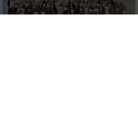
Młodzi Liderzy Budownictwa 2026
Załaduj więcej...
DROGI
ARCHIWUM NBI
10 MINUT CZYTANIA
Kręgosłup układu
drogowego aglomeracji –
Drogowa Trasa Średnicowa