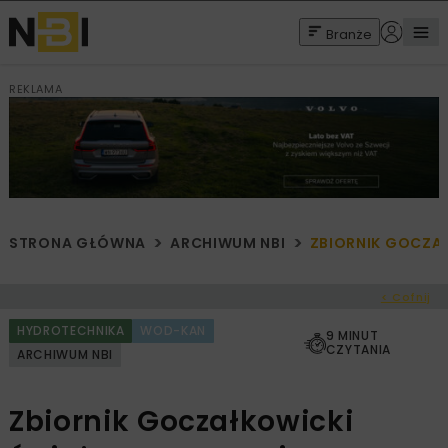
Branże
REKLAMA
STRONA GŁÓWNA
ARCHIWUM NBI
ZBIORNIK GOCZA
< Cofnij
HYDROTECHNIKA
WOD-KAN
9 MINUT
CZYTANIA
ARCHIWUM NBI
Zbiornik Goczałkowicki