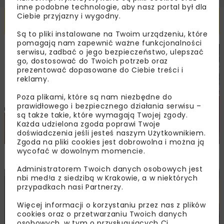
inne podobne technologie, aby nasz portal był dla
Ciebie przyjazny i wygodny.
Powiązane artykuły
Są to pliki instalowane na Twoim urządzeniu, które
pomagają nam zapewnić ważne funkcjonalności
serwisu, zadbać o jego bezpieczeństwo, ulepszać
DROGI
MOSTY
TUNELE
ARCHIWUM NBI
WYDARZENIA
go, dostosować do Twoich potrzeb oraz
prezentować dopasowane do Ciebie treści i
reklamy.
Poza plikami, które są nam niezbędne do
prawidłowego i bezpiecznego działania serwisu –
są także takie, które wymagają Twojej zgody.
Każda udzielona zgoda poprawi Twoje
doświadczenia jeśli jesteś naszym Użytkownikiem.
Zgoda na pliki cookies jest dobrowolna i można ją
wycofać w dowolnym momencie.
NOVDROG 2026
Administratorem Twoich danych osobowych jest
nbi med!a z siedzibą w Krakowie, a w niektórych
DROGI
MOSTY
TUNELE
ARCHIWUM NBI
WYDARZENIA
przypadkach nasi Partnerzy.
Więcej informacji o korzystaniu przez nas z plików
cookies oraz o przetwarzaniu Twoich danych
osobowych, w tym o przysługujących Ci