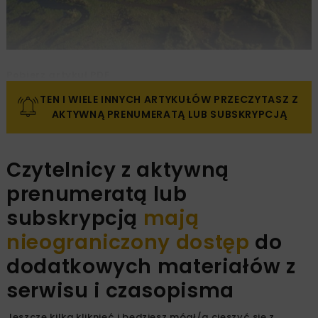
Pobierz artykuł PDF
TEN I WIELE INNYCH ARTYKUŁÓW PRZECZYTASZ Z
AKTYWNĄ PRENUMERATĄ LUB SUBSKRYPCJĄ
Czytelnicy z aktywną
prenumeratą lub
subskrypcją
mają
nieograniczony dostęp
do
dodatkowych materiałów z
serwisu i czasopisma
Jeszcze kilka kliknięć i będziesz mógł/a cieszyć się z