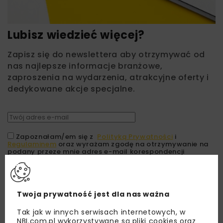
Lubisz wiedzieć więcej?
Zapisz się do newslettera aby otrzymywać od
nas najlepsze informacje branżowe,
zaproszenia na wydarzenia, atrakcyjne oferty i
dedykowane akcje specjalne.
Zapoznałam/em się z
Polityką Prywatności
i
Regulaminem
oraz wyrażam zgodę na otrzymywanie na
podany przeze mnie adres e-mail korespondencji
handlowej w postaci newslettera.
ZAPISZ MNIE
Twoja prywatność jest dla nas ważna
Tak jak w innych serwisach internetowych, w
NBI.com.pl wykorzystywane są pliki cookies oraz