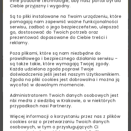
inne podobne technologie, aby nasz portal był dla
Powiązane artykuły
Ciebie przyjazny i wygodny.
Są to pliki instalowane na Twoim urządzeniu, które
pomagają nam zapewnić ważne funkcjonalności
DROGI
MOSTY
TUNELE
ARCHIWUM NBI
WYDARZENIA
serwisu, zadbać o jego bezpieczeństwo, ulepszać
go, dostosować do Twoich potrzeb oraz
prezentować dopasowane do Ciebie treści i
reklamy.
Poza plikami, które są nam niezbędne do
prawidłowego i bezpiecznego działania serwisu –
są także takie, które wymagają Twojej zgody.
Każda udzielona zgoda poprawi Twoje
doświadczenia jeśli jesteś naszym Użytkownikiem.
Zgoda na pliki cookies jest dobrowolna i można ją
NOVDROG 2026
wycofać w dowolnym momencie.
Administratorem Twoich danych osobowych jest
DROGI
MOSTY
TUNELE
ARCHIWUM NBI
WYDARZENIA
nbi med!a z siedzibą w Krakowie, a w niektórych
przypadkach nasi Partnerzy.
Więcej informacji o korzystaniu przez nas z plików
cookies oraz o przetwarzaniu Twoich danych
osobowych, w tym o przysługujących Ci