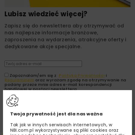
Lubisz wiedzieć więcej?
Zapisz się do newslettera aby otrzymywać od
nas najlepsze informacje branżowe,
zaproszenia na wydarzenia, atrakcyjne oferty i
dedykowane akcje specjalne.
Zapoznałam/em się z
Polityką Prywatności
i
Regulaminem
oraz wyrażam zgodę na otrzymywanie na
podany przeze mnie adres e-mail korespondencji
handlowej w postaci newslettera.
ZAPISZ MNIE
Twoja prywatność jest dla nas ważna
Tak jak w innych serwisach internetowych, w
NBI.com.pl wykorzystywane są pliki cookies oraz