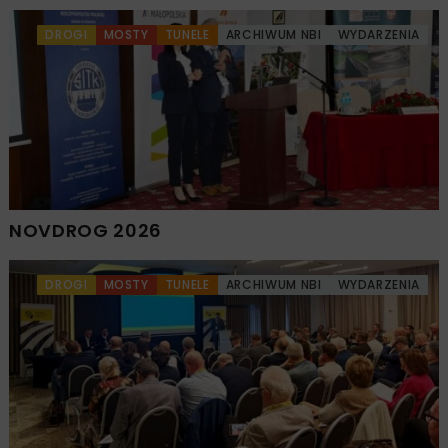
DROGI
MOSTY
TUNELE
ARCHIWUM NBI
WYDARZENIA
NOVDROG 2026
DROGI
MOSTY
TUNELE
ARCHIWUM NBI
WYDARZENIA