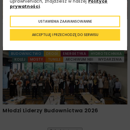
uprawnieniach, znajdziesz w naszej
Polityce
prywatności
.
USTAWIENIA ZAAWANSOWANNE
Walne zgromadzenie członków
Ogólnopolskiej Izby Gospodarczej
AKCEPTUJĘ I PRZECHODZĘ DO SERWISU
Drogownictwa
BUDOWNICTWO
DROGI
ENERGETYKA
HYDROTECHNIKA
KOLEJ
MOSTY
TUNELE
ARCHIWUM NBI
WYDARZENIA
Młodzi Liderzy Budownictwa 2026