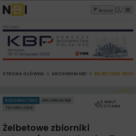
Branże
REKLAMA
STRONA GŁÓWNA
ARCHIWUM NBI
ŻELBETOWE ZBIOR
< Cofnij
BUDOWNICTWO
ARCHIWUM NBI
5 MINUT
CZYTANIA
TECHNOLOGIE
Żelbetowe zbiorniki