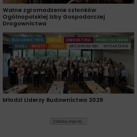
Walne zgromadzenie członków
Ogólnopolskiej Izby Gospodarczej
Drogownictwa
BUDOWNICTWO
DROGI
ENERGETYKA
HYDROTECHNIKA
KOLEJ
MOSTY
TUNELE
ARCHIWUM NBI
WYDARZENIA
Młodzi Liderzy Budownictwa 2026
Załaduj więcej...