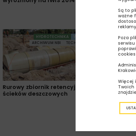
wyróżniony na IWIS 2014
wód opad
Są to p
ważne f
dostoso
reklamy
HYDROTECHNIKA
WOD-KAN
Poza pl
serwisu
ARCHIWUM NBI
TECHNOLOGIE
poprawi
cookies
Adminis
Krakowi
Więcej 
Rurowy zbiornik retencyjny
Zbiornik i
Twoich 
znajdzi
ścieków deszczowych
retencyjn
deszczow
USTA