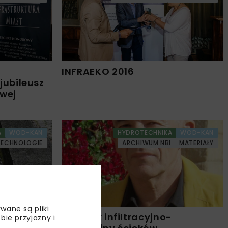
a
INFRAEKO 2016
 jubileusz
wej
A
WOD-KAN
HYDROTECHNIKA
WOD-KAN
TECHNOLOGIE
ARCHIWUM NBI
MATERIAŁY
wane są pliki
to
Zbiornik infiltracyjno-
bie przyjazny i