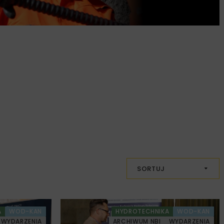
SORTUJ
A
WOD-KAN
HYDROTECHNIKA
WOD-KAN
WYDARZENIA
ARCHIWUM NBI
WYDARZENIA