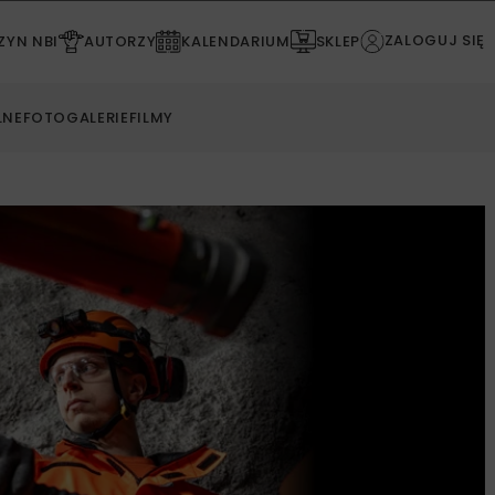
ZALOGUJ SIĘ
YN NBI
AUTORZY
KALENDARIUM
SKLEP
LNE
FOTOGALERIE
FILMY