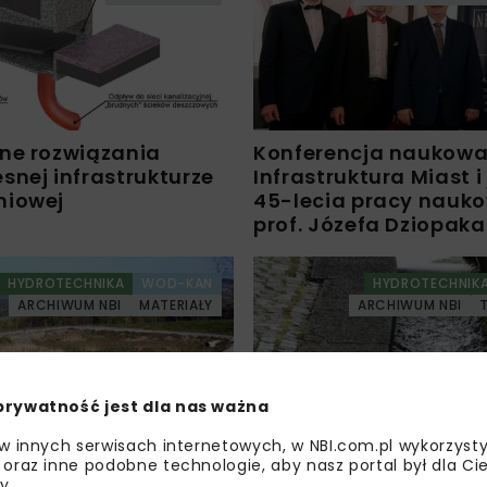
ne rozwiązania
Konferencja naukow
snej infrastrukturze
Infrastruktura Miast i
niowej
45-lecia pracy nauko
prof. Józefa Dziopaka
HYDROTECHNIKA
WOD-KAN
HYDROTECHNIK
ARCHIWUM NBI
MATERIAŁY
ARCHIWUM NBI
prywatność jest dla nas ważna
 w innych serwisach internetowych, w NBI.com.pl wykorzysty
e do podczyszczania
Sedymentacyjne kory
 oraz inne podobne technologie, aby nasz portal był dla Cie
y.