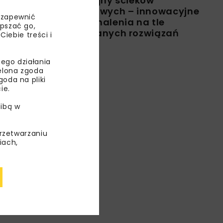
retencyjny ścieków
deszczowych – innowacyjne
 zapewnić
udoskonalenia na tle
epszać go,
stosowanych rozwiązań
ebie treści i
ego działania
ielona zgoda
oda na pliki
ie.
ibą w
przetwarzaniu
iach,