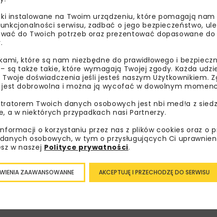
owych
odwodnieniowe
liki instalowane na Twoim urządzeniu, które pomagają nam
unkcjonalności serwisu, zadbać o jego bezpieczeństwo, ul
wać do Twoich potrzeb oraz prezentować dopasowane do Ci
.
HYDROTECHNIKA
WOD-KAN
ikami, które są nam niezbędne do prawidłowego i bezpieczn
 – są także takie, które wymagają Twojej zgody. Każda udz
ARCHIWUM NBI
MATERIAŁY
 Twoje doświadczenia jeśli jesteś naszym Użytkownikiem. Zg
 jest dobrowolna i można ją wycofać w dowolnym momenc
tratorem Twoich danych osobowych jest nbi med!a z siedz
e, a w niektórych przypadkach nasi Partnerzy.
informacji o korzystaniu przez nas z plików cookies oraz o 
nfiltracyjno-
danych osobowych, w tym o przysługujących Ci uprawnien
esz w naszej
Polityce prywatności
.
y ścieków
ych
WIENIA ZAAWANSOWANNE
AKCEPTUJĘ I PRZECHODZĘ DO SERWISU