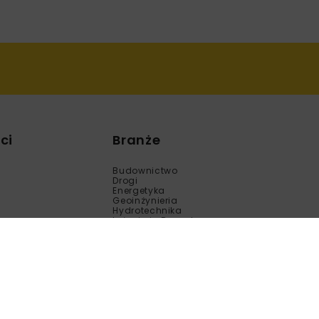
ci
Branże
Budownictwo
Drogi
Energetyka
Geoinżynieria
Hydrotechnika
Inżynieria Bezwykopowa
Kolej
Mosty
Tunele
Wod-Kan
Motoryzacja