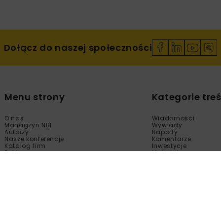
Dołącz do naszej społeczności
Menu strony
Kategorie treś
O nas
Wiadomości
Managzyn NBI
Wywiady
Autorzy
Raporty
Nasze konferencje
Komentarze
Katalog firm
Inwestycje
Reklama
Materiały
Sklep
Technologie
Kontakt
Wydarzenia
Newsletter
Kalendarium
Polityka prywatności
Tematy Specjalne
Regulamin
Filmy
Fotogalerie