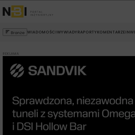
WIADOMOŚCI
WYWIADY
RAPORTY
KOMENTARZE
INW
Branże
REKLAMA