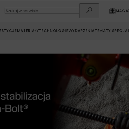
MAGAZ
ESTYCJE
MATERIAŁY
TECHNOLOGIE
WYDARZENIA
TEMATY SPECJA