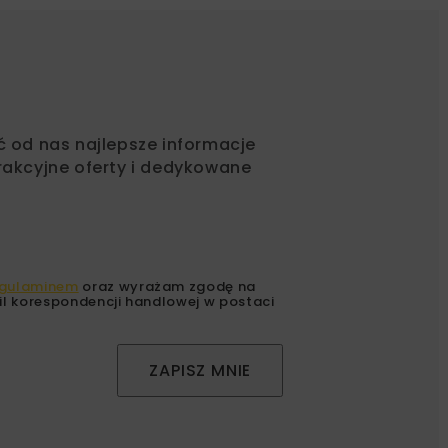
ć od nas najlepsze informacje
rakcyjne oferty i dedykowane
gulaminem
oraz wyrażam zgodę na
l korespondencji handlowej w postaci
ZAPISZ MNIE