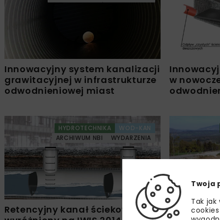
Innowacyjny system kanalizacji
Innowacyj
grawitacyjnej w infrastrukturze
w nowocze
odwodnieniowej miast
odwodnie
HYDROTECHNIKA
WOD-KAN
ARCHIWUM NBI
WYDARZENIA
Twoja 
Tak jak
Retencyjny kanał ściekowy
Urządzeni
cookies
wygodn