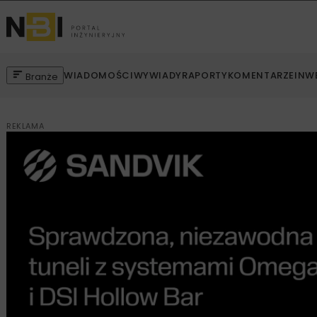
WIADOMOŚCI
WYWIADY
RAPORTY
KOMENTARZE
INW
Branże
REKLAMA