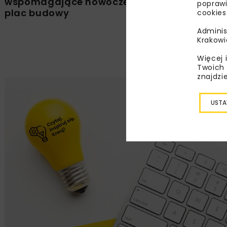
wspomagające nowoczesny
konstrukc
poprawi
plac budowy
w praktyc
cookies
Adminis
Krakowi
Więcej 
Twoich 
znajdzi
USTA