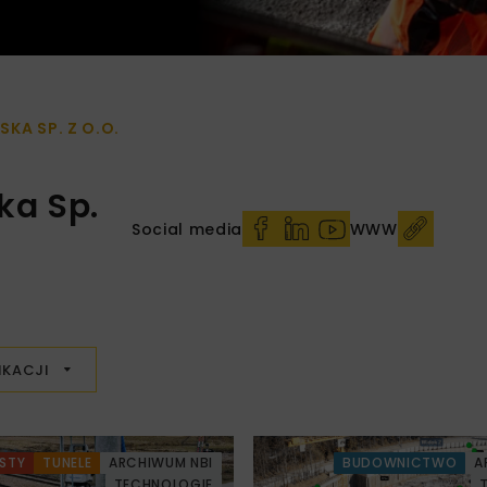
KA SP. Z O.O.
ka Sp.
Social media
WWW
IKACJI
STY
TUNELE
ARCHIWUM NBI
BUDOWNICTWO
A
TECHNOLOGIE