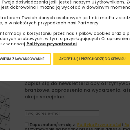
ji tunelowych
infrastruktury kolejo
 Twoje doświadczenia jeśli jesteś naszym Użytkownikiem. Zg
e
 jest dobrowolna i można ją wycofać w dowolnym momenc
tratorem Twoich danych osobowych jest nbi med!a z siedz
e, a w niektórych przypadkach nasi Partnerzy.
informacji o korzystaniu przez nas z plików cookies oraz o 
danych osobowych, w tym o przysługujących Ci uprawnien
esz w naszej
Polityce prywatności
.
WIENIA ZAAWANSOWANNE
AKCEPTUJĘ I PRZECHODZĘ DO SERWISU
Lubisz wiedzieć więcej?
Zapisz się do newslettera aby otrzymywa
branżowe, zaproszenia na wydarzenia, at
akcje specjalne.
Zapoznałam/em się z
Polityką Prywatności
i
Re
otrzymywanie na podany przeze mnie adres e-mai