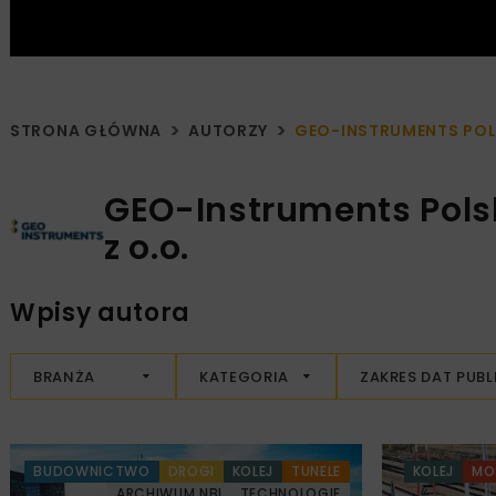
STRONA GŁÓWNA
AUTORZY
GEO-INSTRUMENTS POLS
GEO-Instruments Pols
z o.o.
Wpisy autora
BRANŻA
KATEGORIA
ZAKRES DAT PUBL
BUDOWNICTWO
DROGI
KOLEJ
TUNELE
KOLEJ
MO
ARCHIWUM NBI
TECHNOLOGIE