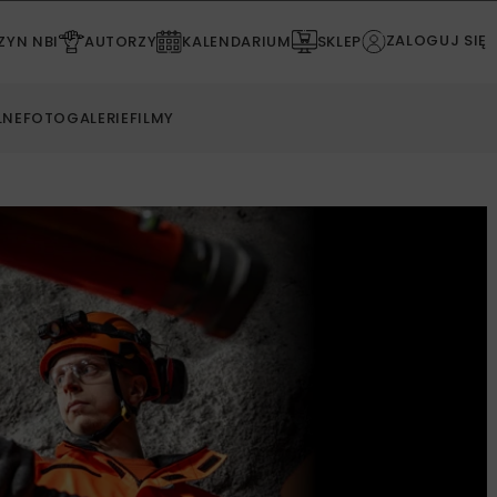
ZALOGUJ SIĘ
YN NBI
AUTORZY
KALENDARIUM
SKLEP
LNE
FOTOGALERIE
FILMY