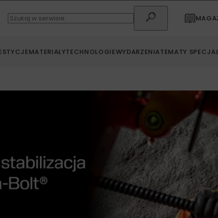
MAGAZ
ESTYCJE
MATERIAŁY
TECHNOLOGIE
WYDARZENIA
TEMATY SPECJA