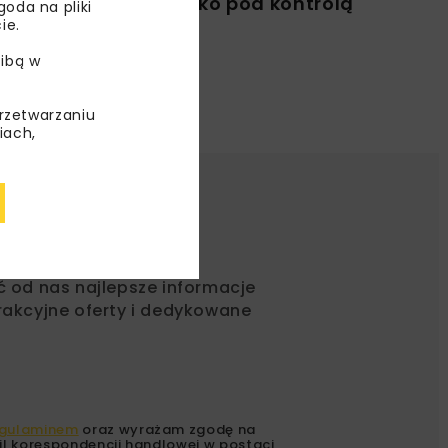
wej
i wszystko pod kontrolą
oda na pliki
ie.
ibą w
przetwarzaniu
iach,
ć od nas najlepsze informacje
rakcyjne oferty i dedykowane
gulaminem
oraz wyrażam zgodę na
l korespondencji handlowej w postaci