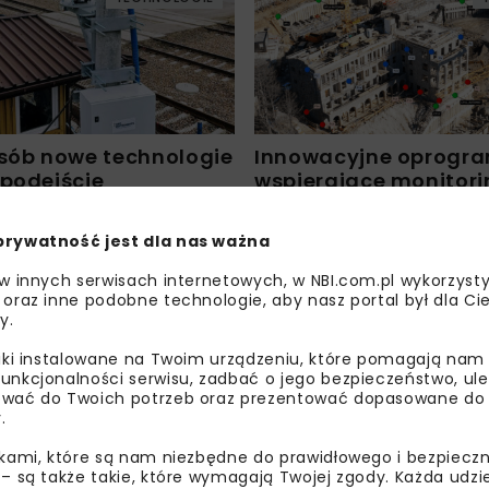
osób nowe technologie
Innowacyjne oprogr
 podejście
wspierające monitori
ji i eksploatacji
konstrukcji
tury szynowej
prywatność jest dla nas ważna
 w innych serwisach internetowych, w NBI.com.pl wykorzysty
DOWNICTWO
DROGI
TUNELE
BUDOWNICTWO
KOLEJ
A
 oraz inne podobne technologie, aby nasz portal był dla Cie
ARCHIWUM NBI
TECHNOLOGIE
y.
liki instalowane na Twoim urządzeniu, które pomagają nam
unkcjonalności serwisu, zadbać o jego bezpieczeństwo, ul
wać do Twoich potrzeb oraz prezentować dopasowane do Ci
.
ikami, które są nam niezbędne do prawidłowego i bezpieczn
 strukturalny
Geodezyjny monitori
 – są także takie, które wymagają Twojej zgody. Każda udz