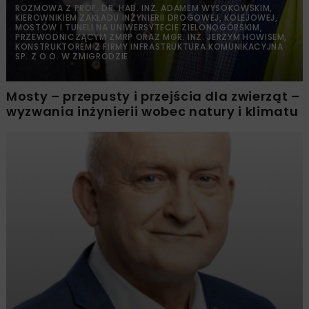
ROZMOWA Z PROF. DR. HAB. INŻ. ADAMEM WYSOKOWSKIM,
KIEROWNIKIEM ZAKŁADU INŻYNIERII DROGOWEJ, KOLEJOWEJ,
MOSTÓW I TUNELI NA UNIWERSYTECIE ZIELONOGÓRSKIM,
PRZEWODNICZĄCYM ZMRP ORAZ MGR. INŻ. JERZYM HOWISEM,
KONSTRUKTOREM Z FIRMY INFRASTRUKTURA KOMUNIKACYJNA
SP. Z O.O. W ŻMIGRODZIE
Mosty – przepusty i przejścia dla zwierząt –
wyzwania inżynierii wobec natury i klimatu