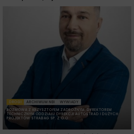
DROGI
ARCHIWUM NBI
WYWIADY
ROZMOWA Z KRZYSZTOFEM ZADROŻNYM, DYREKTOREM
TECHNICZNYM ODDZIAŁU DYREKCJI AUTOSTRAD I DUŻYCH
PROJEKTÓW STRABAG SP. Z O.O.