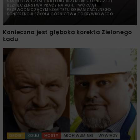
KASZTELEWICZEM Z KATEDRY INŻYNIERII GÓRNICZEJ I
BEZPIECZEŃSTWA PRACY NA AGH, TWÓRCĄ I
PRZEWODNICZĄCYM KOMITETU ORGANIZACYJNEGO
KONFERENCJI SZKOŁA GÓRNICTWA ODKRYWKOWEGO
Konieczna jest głęboka korekta Zielonego
Ładu
DROGI
KOLEJ
MOSTY
ARCHIWUM NBI
WYWIADY