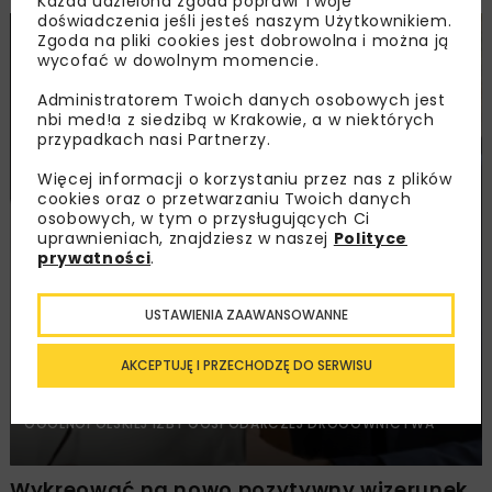
Każda udzielona zgoda poprawi Twoje
doświadczenia jeśli jesteś naszym Użytkownikiem.
Zgoda na pliki cookies jest dobrowolna i można ją
wycofać w dowolnym momencie.
Administratorem Twoich danych osobowych jest
nbi med!a z siedzibą w Krakowie, a w niektórych
przypadkach nasi Partnerzy.
Więcej informacji o korzystaniu przez nas z plików
cookies oraz o przetwarzaniu Twoich danych
osobowych, w tym o przysługujących Ci
uprawnieniach, znajdziesz w naszej
Polityce
prywatności
.
USTAWIENIA ZAAWANSOWANNE
DROGI
MOSTY
TUNELE
ARCHIWUM NBI
WYWIADY
AKCEPTUJĘ I PRZECHODZĘ DO SERWISU
ROZMOWA Z BARBARĄ DZIECIUCHOWICZ, PREZES ZARZĄDU,
ORAZ PRZEMYSŁAWEM KLONOWSKIM, PREZYDENTEM
OGÓLNOPOLSKIEJ IZBY GOSPODARCZEJ DROGOWNICTWA
Wykreować na nowo pozytywny wizerunek