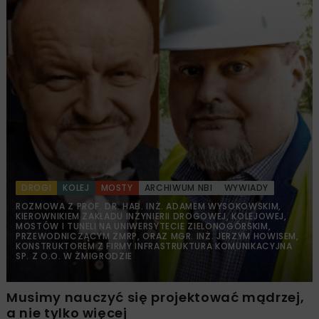
DROGI
KOLEJ
MOSTY
ARCHIWUM NBI
WYWIADY
ROZMOWA Z PROF. DR. HAB. INŻ. ADAMEM WYSOKOWSKIM,
KIEROWNIKIEM ZAKŁADU INŻYNIERII DROGOWEJ, KOLEJOWEJ,
MOSTÓW I TUNELI NA UNIWERSYTECIE ZIELONOGÓRSKIM,
PRZEWODNICZĄCYM ZMRP, ORAZ MGR. INŻ. JERZYM HOWISEM,
KONSTRUKTOREM Z FIRMY INFRASTRUKTURA KOMUNIKACYJNA
SP. Z O.O. W ŻMIGRODZIE
Musimy nauczyć się projektować mądrzej,
a nie tylko więcej