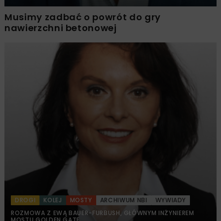
Musimy zadbać o powrót do gry
nawierzchni betonowej
DROGI
KOLEJ
MOSTY
ARCHIWUM NBI
WYWIADY
ROZMOWA Z EWĄ BAUER-FURBUSH, GŁÓWNYM INŻYNIEREM
MOSTU GOLDEN GATE