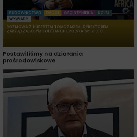
BUDOWNICTWO
DROGI
GEOINŻYNIERIA
KOLEJ
WYWIADY
ROZMOWA Z HUBERTEM TOMCZAKIEM, DYREKTOREM
ZARZĄDZAJĄCYM SOLETANCHE POLSKA SP. Z O.O.
Postawiliśmy na działania
prośrodowiskowe