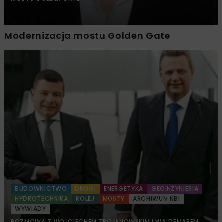
Modernizacja mostu Golden Gate
BUDOWNICTWO
DROGI
ENERGETYKA
GEOINŻYNIERIA
HYDROTECHNIKA
KOLEJ
MOSTY
ARCHIWUM NBI
WYWIADY
ROZMOWA Z WOJCIECHEM TROJANOWSKIM I WALDEMAREM