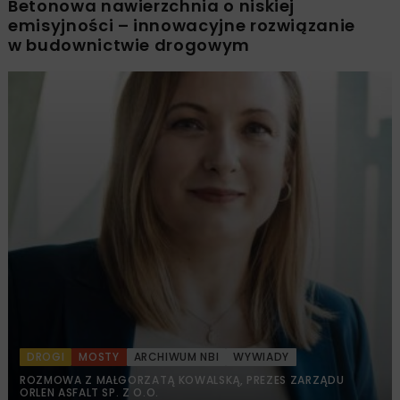
Betonowa nawierzchnia o niskiej
emisyjności – innowacyjne rozwiązanie
w budownictwie drogowym
DROGI
MOSTY
ARCHIWUM NBI
WYWIADY
ROZMOWA Z MAŁGORZATĄ KOWALSKĄ, PREZES ZARZĄDU
ORLEN ASFALT SP. Z O.O.