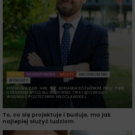
DROGI
GEOINŻYNIERIA
MOSTY
ARCHIWUM NBI
WYWIADY
ROZMOWA Z DR. HAB. INŻ. ADRIANEM RÓŻAŃSKIM, PROF. PWR,
DZIEKANEM WYDZIAŁU BUDOWNICTWA LĄDOWEGO I
WODNEGO POLITECHNIKI WROCŁAWSKIEJ
To, co się projektuje i buduje, ma jak
najlepiej służyć ludziom