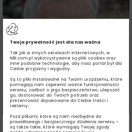
Twoja prywatność jest dla nas ważna
Tak jak w innych serwisach internetowych, w
NBI.com.pl wykorzystywane są pliki cookies oraz
inne podobne technologie, aby nasz portal był dla
Ciebie przyjazny i wygodny.
Są to pliki instalowane na Twoim urządzeniu, które
BUDOWNICTWO
DROGI
ENERGETYKA
WYWIADY
pomagają nam zapewnić ważne funkcjonalności
ARCHIWUM NBI
serwisu, zadbać o jego bezpieczeństwo, ulepszać
ROZMOWA Z KRZYSZTOFEM KIERESEM, PRZEWODNICZĄCYM
go, dostosować do Twoich potrzeb oraz
STOWARZYSZENIA PRODUCENTÓW CEMENTU
prezentować dopasowane do Ciebie treści i
reklamy.
Poza plikami, które są nam niezbędne do
Apelujemy o ochronę przed zalewem
prawidłowego i bezpiecznego działania serwisu –
cementu z Ukrainy
są także takie, które wymagają Twojej zgody.