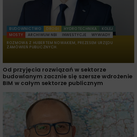
BUDOWNICTWO
DROGI
HYDROTECHNIKA
KOLEJ
MOSTY
ARCHIWUM NBI
INWESTYCJE
WYWIADY
ROZMOWA Z HUBERTEM NOWAKIEM, PREZESEM URZĘDU
ZAMÓWIEŃ PUBLICZNYCH.
Od przyjęcia rozwiązań w sektorze
budowlanym zacznie się szersze wdrożenie
BIM w całym sektorze publicznym