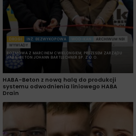
DROGI
INŻ. BEZWYKOPOWA
WOD-KAN
ARCHIWUM NBI
WYWIADY
ROZMOWA Z MARCINEM CWIELONGIEM, PREZESEM ZARZĄDU
HABA-BETON JOHANN BARTLECHNER SP. Z O.O.
HABA-Beton z nową halą do produkcji
systemu odwodnienia liniowego HABA
Drain