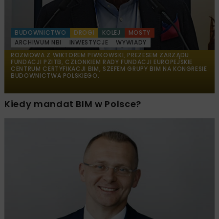
BUDOWNICTWO
DROGI
KOLEJ
MOSTY
ARCHIWUM NBI
INWESTYCJE
WYWIADY
ROZMOWA Z WIKTOREM PIWKOWSKI, PREZESEM ZARZĄDU
FUNDACJI PZITB, CZŁONKIEM RADY FUNDACJI EUROPEJSKIE
CENTRUM CERTYFIKACJI BIM, SZEFEM GRUPY BIM NA KONGRESIE
BUDOWNICTWA POLSKIEGO.
Kiedy mandat BIM w Polsce?