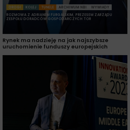
DROGI
KOLEJ
TUNELE
ARCHIWUM NBI
WYWIADY
ROZMOWA Z ADRIANEM FURGALSKIM, PREZESEM ZARZĄDU
ZESPOŁU DORADCÓW GOSPODARCZYCH TOR
Rynek ma nadzieję na jak najszybsze
uruchomienie funduszy europejskich