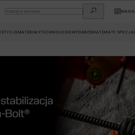
MAGAZ
ESTYCJE
MATERIAŁY
TECHNOLOGIE
WYDARZENIA
TEMATY SPECJA