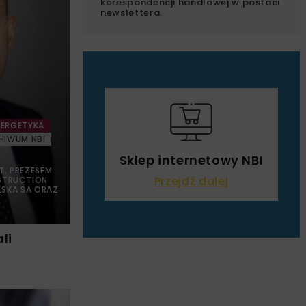
korespondencji handlowej w postaci
newslettera.
NERGETYKA
HIWUM NBI
Sklep internetowy NBI
, PREZESEM
Przejdź dalej
STRUCTION
OLSKA SA ORAZ
li