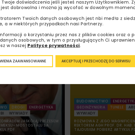
budowy spalarni od
 Twoje doświadczenia jeśli jesteś naszym Użytkownikiem. Zg
komunalnych w Krak
 jest dobrowolna i można ją wycofać w dowolnym momenc
tratorem Twoich danych osobowych jest nbi med!a z siedz
e, a w niektórych przypadkach nasi Partnerzy.
informacji o korzystaniu przez nas z plików cookies oraz o 
danych osobowych, w tym o przysługujących Ci uprawnien
esz w naszej
Polityce prywatności
.
WIENIA ZAAWANSOWANNE
AKCEPTUJĘ I PRZECHODZĘ DO SERWISU
BUDOWNICTWO
ENERGETYK
TWO
DROGI
ENERGETYKA
GEOINŻYNIERIA
TUNELE
AR
BI
WYWIADY
WYWIADY
ONRADEM JASKÓŁĄ, PREZESEM
ROZMOWA Z JEGO MAGNIFICE
IMEKSU- MOSTOSTALU SA
REKTOREM AGH PROF. DR. HAB. 
KUŁ PDF
TAJDUSIEM POBIERZ ARTYKUŁ P