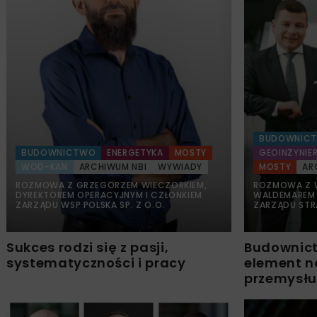
BUDOWNIC
BUDOWNICTWO
ENERGETYKA
MOSTY
GEOINŻYNIER
WOD-KAN
ARCHIWUM NBI
WYWIADY
MOSTY
AR
ROZMOWA Z GRZEGORZEM WIECZORKIEM,
ROZMOWA Z 
DYREKTOREM OPERACYJNYM I CZŁONKIEM
WALDEMAREM 
ZARZĄDU WSP POLSKA SP. Z O.O.
ZARZĄDU STRA
Sukces rodzi się z pasji,
Budownict
systematyczności i pracy
element 
przemysłu