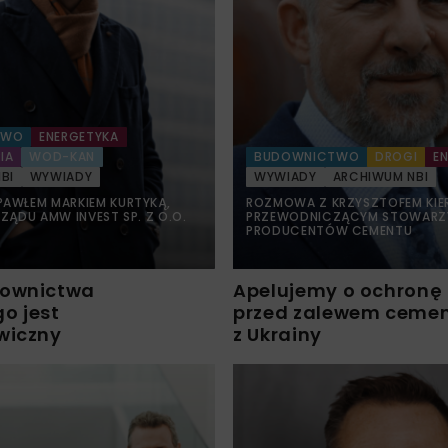
TWO
ENERGETYKA
IA
WOD-KAN
BUDOWNICTWO
DROGI
E
BI
WYWIADY
WYWIADY
ARCHIWUM NBI
AWŁEM MARKIEM KURTYKĄ,
ROZMOWA Z KRZYSZTOFEM KIE
ZĄDU AMW INVEST SP. Z O.O.
PRZEWODNICZĄCYM STOWARZY
PRODUCENTÓW CEMENTU
downictwa
Apelujemy o ochronę
o jest
przed zalewem ceme
wiczny
z Ukrainy