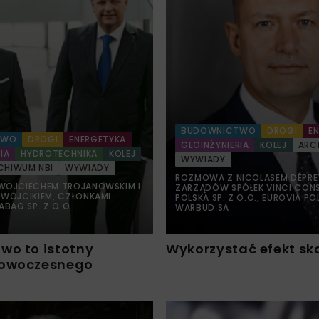
BUDOWNICTWO
DROGI
E
TWO
DROGI
ENERGETYKA
GEOINŻYNIERIA
KOLEJ
ARC
IA
HYDROTECHNIKA
KOLEJ
WYWIADY
CHIWUM NBI
WYWIADY
ROZMOWA Z NICOLASEM DÉPRET
WOJCIECHEM TROJANOWSKIM I
ZARZĄDÓW SPÓŁEK VINCI CON
WÓJCIKIEM, CZŁONKAMI
POLSKA SP. Z O.O., EUROVIA P
BAG SP. Z O.O.
WARBUD SA
wo to istotny
Wykorzystać efekt ska
nowoczesnego