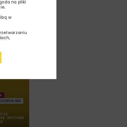
padów
oda na pliki
owie
ie.
ibą w
przetwarzaniu
iach,
A
CHIWUM NBI
NCJĄ
INŻ. ANTONIM
DF