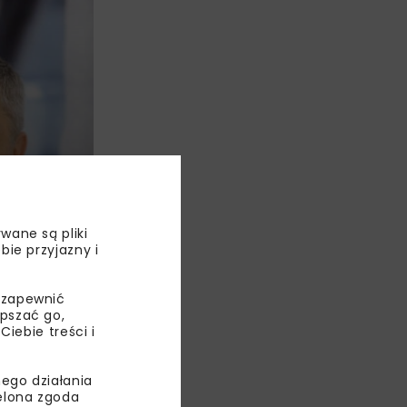
wane są pliki
bie przyjazny i
CHIWUM NBI
REM,
 zapewnić
IEGO
epszać go,
ebie treści i
ego działania
terminowej
ielona zgoda