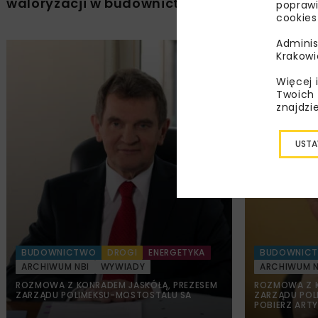
waloryzacji w budownictwie
poprawi
cookies
Adminis
Krakowi
Więcej 
Twoich 
znajdzi
USTA
BUDOWNICTWO
DROGI
ENERGETYKA
BUDOWNIC
ARCHIWUM NBI
WYWIADY
ARCHIWUM N
ROZMOWA Z KONRADEM JASKÓŁĄ, PREZESEM
ROZMOWA Z K
ZARZĄDU POLIMEKSU-MOSTOSTALU SA
ZARZĄDU POL
POBIERZ ARTY