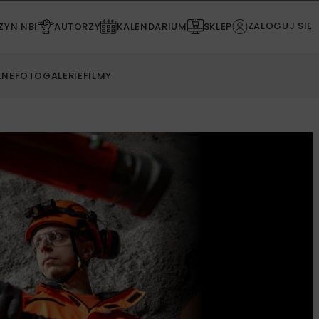
ZALOGUJ SIĘ
YN NBI
AUTORZY
KALENDARIUM
SKLEP
LNE
FOTOGALERIE
FILMY