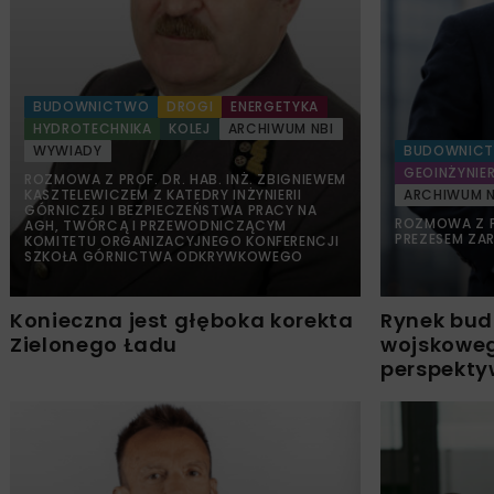
BUDOWNICTWO
DROGI
ENERGETYKA
HYDROTECHNIKA
KOLEJ
ARCHIWUM NBI
WYWIADY
BUDOWNIC
GEOINŻYNIER
ROZMOWA Z PROF. DR. HAB. INŻ. ZBIGNIEWEM
KASZTELEWICZEM Z KATEDRY INŻYNIERII
ARCHIWUM N
GÓRNICZEJ I BEZPIECZEŃSTWA PRACY NA
ROZMOWA Z P
AGH, TWÓRCĄ I PRZEWODNICZĄCYM
PREZESEM ZAR
KOMITETU ORGANIZACYJNEGO KONFERENCJI
SZKOŁA GÓRNICTWA ODKRYWKOWEGO
Konieczna jest głęboka korekta
Rynek bu
Zielonego Ładu
wojskoweg
perspekty