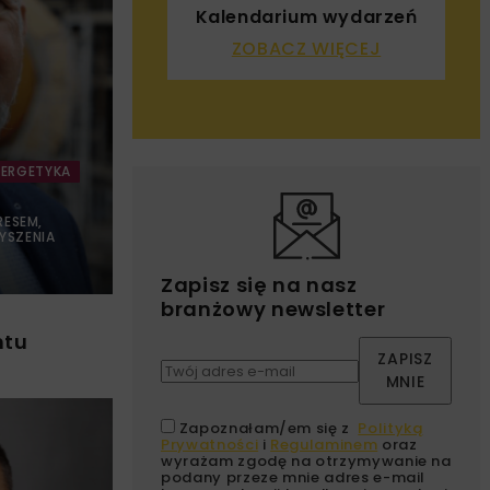
Kalendarium wydarzeń
ZOBACZ WIĘCEJ
NERGETYKA
RESEM,
SZENIA
Zapisz się na nasz
branżowy newsletter
ntu
ZAPISZ
MNIE
Zapoznałam/em się z
Polityką
Prywatności
i
Regulaminem
oraz
wyrażam zgodę na otrzymywanie na
podany przeze mnie adres e-mail