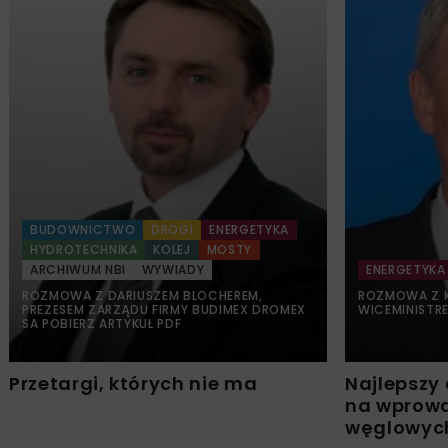
BUDOWNICTWO
DROGI
ENERGETYKA
HYDROTECHNIKA
KOLEJ
MOSTY
ARCHIWUM NBI
WYWIADY
ENERGETYKA
ROZMOWA Z DARIUSZEM BLOCHEREM,
ROZMOWA Z 
PREZESEM ZARZĄDU FIRMY BUDIMEX DROMEX
WICEMINISTR
SA POBIERZ ARTYKUŁ PDF
Przetargi, których nie ma
Najlepszy
na wprowa
węglowych