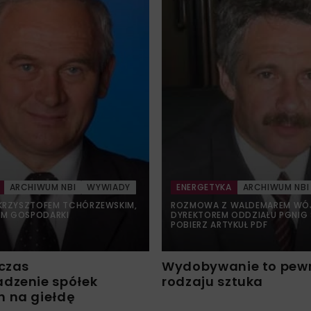
ARCHIWUM NBI
WYWIADY
ENERGETYKA
ARCHIWUM NBI
KRZYSZTOFEM TCHÓRZEWSKIM,
ROZMOWA Z WALDEMAREM WÓJ
EM GOSPODARKI
DYREKTOREM ODDZIAŁU PGNIG
POBIERZ ARTYKUŁ PDF
 czas
Wydobywanie to pew
dzenie spółek
rodzaju sztuka
 na giełdę