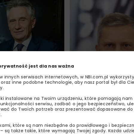
prywatność jest dla nas ważna
 w innych serwisach internetowych, w NBI.com.pl wykorzysty
 oraz inne podobne technologie, aby nasz portal był dla Cie
ENERGETYKA
WOD-KAN
AR
y.
ARCHIWUM NBI
WYWIADY
WYWIADY
IOTREM WOŹNIAKIEM,
ROZMOWA Z RYSZARDEM LANGE
liki instalowane na Twoim urządzeniu, które pomagają nam
ZĄDU PGNIG SA.
PREZESEM ZARZĄDU KRAKOWSK
unkcjonalności serwisu, zadbać o jego bezpieczeństwo, ul
HOLDINGU KOMUNALNEGO SA.
wać do Twoich potrzeb oraz prezentować dopasowane do Ci
.
w Świnoujściu otwiera
Na obecnym etapie
ikami, które są nam niezbędne do prawidłowego i bezpieczn
i nowe możliwości
nie ma zagrożeń dla 
 – są także takie, które wymagają Twojej zgody. Każda udz