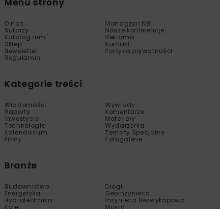
Menu strony
O nas
Managzyn NBI
Autorzy
Nasze konferencje
Katalog firm
Reklama
Sklep
Kontakt
Newsletter
Polityka prywatności
Regulamin
Kategorie treści
Wiadomości
Wywiady
Raporty
Komentarze
Inwestycje
Materiały
Technologie
Wydarzenia
Kalendarium
Tematy Specjalne
Filmy
Fotogalerie
Branże
Budownictwo
Drogi
Energetyka
Geoinżynieria
Hydrotechnika
Inżynieria Bezwykopowa
Kolej
Mosty
Tunele
Wod-Kan