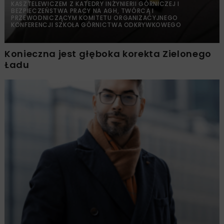
KASZTELEWICZEM Z KATEDRY INŻYNIERII GÓRNICZEJ I
BEZPIECZEŃSTWA PRACY NA AGH, TWÓRCĄ I
PRZEWODNICZĄCYM KOMITETU ORGANIZACYJNEGO
KONFERENCJI SZKOŁA GÓRNICTWA ODKRYWKOWEGO
Konieczna jest głęboka korekta Zielonego
Ładu