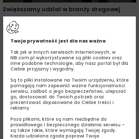
Zwiększamy udział w branży drogowej
Twoja prywatność jest dla nas ważna
Tak jak w innych serwisach internetowych, w
NBI.com.pl wykorzystywane są pliki cookies oraz
inne podobne technologie, aby nasz portal był dla
Ciebie przyjazny i wygodny.
Są to pliki instalowane na Twoim urządzeniu, które
pomagają nam zapewnić ważne funkcjonalności
serwisu, zadbać o jego bezpieczeństwo, ulepszać
go, dostosować do Twoich potrzeb oraz
prezentować dopasowane do Ciebie treści i
reklamy.
BUDOWNICTWO
ENERGETYKA
GEOINŻYNIERIA
TUNELE
ARCHIWUM NBI
WYWIADY
Poza plikami, które są nam niezbędne do
prawidłowego i bezpiecznego działania serwisu –
ROZMOWA Z JEGO MAGNIFICENCJĄ REKTOREM AGH PROF. DR.
są także takie, które wymagają Twojej zgody.
HAB. INŻ. ANTONIM TAJDUSIEM POBIERZ ARTYKUŁ PDF
Każda udzielona zgoda poprawi Twoje