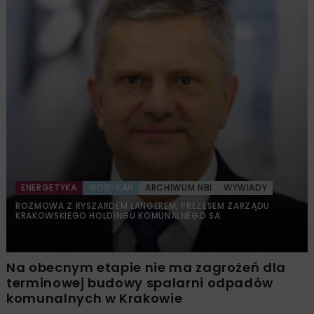
ENERGETYKA
WOD-KAN
ARCHIWUM NBI
WYWIADY
ROZMOWA Z RYSZARDEM LANGEREM, PREZESEM ZARZĄDU
KRAKOWSKIEGO HOLDINGU KOMUNALNEGO SA.
Na obecnym etapie nie ma zagrożeń dla
terminowej budowy spalarni odpadów
komunalnych w Krakowie