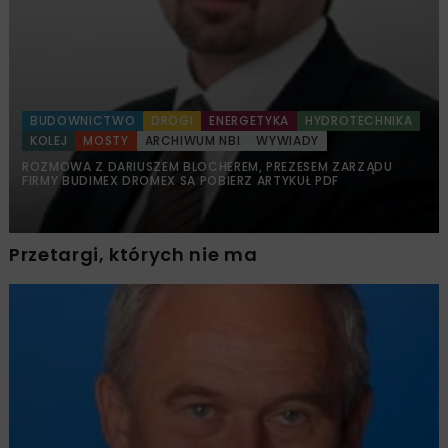
BUDOWNICTWO
DROGI
ENERGETYKA
HYDROTECHNIKA
KOLEJ
MOSTY
ARCHIWUM NBI
WYWIADY
ROZMOWA Z DARIUSZEM BLOCHEREM, PREZESEM ZARZĄDU
FIRMY BUDIMEX DROMEX SA POBIERZ ARTYKUŁ PDF
Przetargi, których nie ma