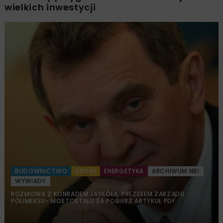
wielkich inwestycji
BUDOWNICTWO
DROGI
ENERGETYKA
ARCHIWUM NBI
WYWIADY
ROZMOWA Z KONRADEM JASKÓŁĄ, PREZESEM ZARZĄDU
POLIMEKSU- MOSTOSTALU SA POBIERZ ARTYKUŁ PDF