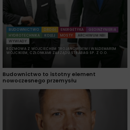
BUDOWNICTWO
DROGI
ENERGETYKA
GEOINŻYNIERIA
HYDROTECHNIKA
KOLEJ
MOSTY
ARCHIWUM NBI
WYWIADY
ROZMOWA Z WOJCIECHEM TROJANOWSKIM I WALDEMAREM
WÓJCIKIEM, CZŁONKAMI ZARZĄDU STRABAG SP. Z O.O.
Budownictwo to istotny element
nowoczesnego przemysłu