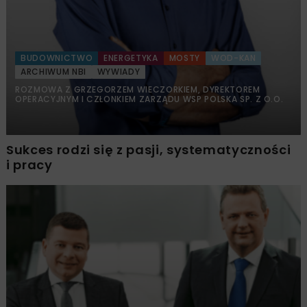
BUDOWNICTWO
ENERGETYKA
MOSTY
WOD-KAN
ARCHIWUM NBI
WYWIADY
ROZMOWA Z GRZEGORZEM WIECZORKIEM, DYREKTOREM
OPERACYJNYM I CZŁONKIEM ZARZĄDU WSP POLSKA SP. Z O.O.
Sukces rodzi się z pasji, systematyczności
i pracy