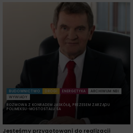
BUDOWNICTWO
DROGI
ENERGETYKA
ARCHIWUM NBI
WYWIADY
ROZMOWA Z KONRADEM JASKÓŁĄ, PREZESEM ZARZĄDU
POLIMEKSU-MOSTOSTALU SA
Jesteśmy przygotowani do realizacji