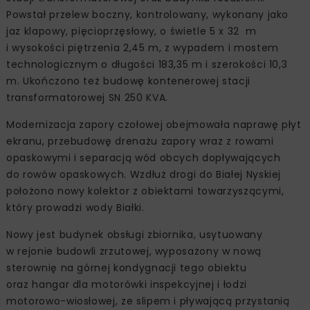
Powstał przelew boczny, kontrolowany, wykonany jako
jaz klapowy, pięcioprzęsłowy, o świetle 5 x 32 m
i wysokości piętrzenia 2,45 m, z wypadem i mostem
technologicznym o długości 183,35 m i szerokości 10,3
m. Ukończono też budowę kontenerowej stacji
transformatorowej SN 250 KVA.
Modernizacja zapory czołowej obejmowała naprawę płyt
ekranu, przebudowę drenażu zapory wraz z rowami
opaskowymi i separacją wód obcych dopływających
do rowów opaskowych. Wzdłuż drogi do Białej Nyskiej
położono nowy kolektor z obiektami towarzyszącymi,
który prowadzi wody Białki.
Nowy jest budynek obsługi zbiornika, usytuowany
w rejonie budowli zrzutowej, wyposażony w nową
sterownię na górnej kondygnacji tego obiektu
oraz hangar dla motorówki inspekcyjnej i łodzi
motorowo-wiosłowej, ze slipem i pływającą przystanią