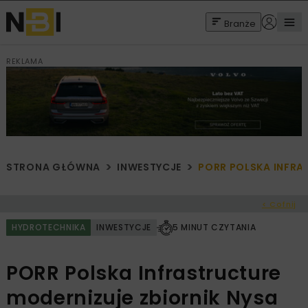
Branże
REKLAMA
STRONA GŁÓWNA
INWESTYCJE
PORR POLSKA INFRA
< Cofnij
HYDROTECHNIKA
INWESTYCJE
5 MINUT CZYTANIA
PORR Polska Infrastructure
modernizuje zbiornik Nysa