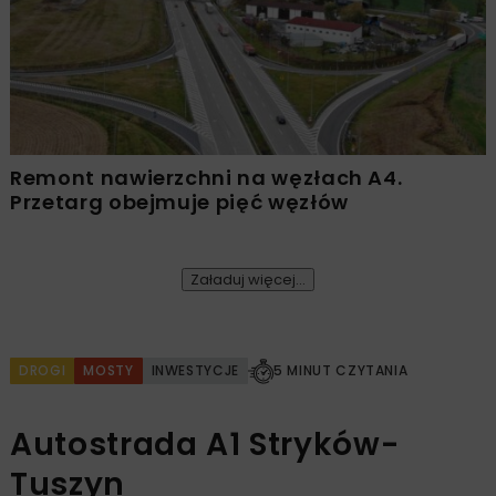
Remont nawierzchni na węzłach A4.
Przetarg obejmuje pięć węzłów
Załaduj więcej...
DROGI
MOSTY
INWESTYCJE
5 MINUT CZYTANIA
Autostrada A1 Stryków-
Tuszyn