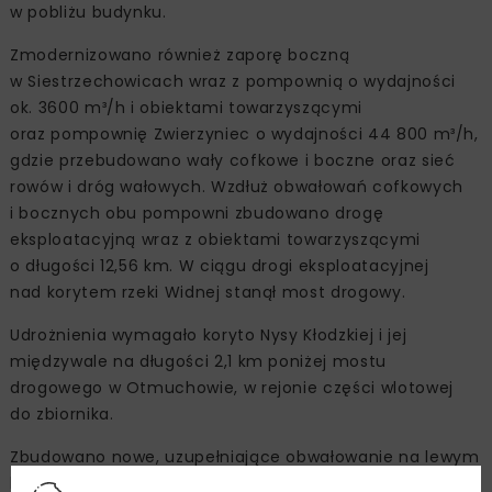
w pobliżu budynku.
Zmodernizowano również zaporę boczną
w Siestrzechowicach wraz z pompownią o wydajności
ok. 3600 m³/h i obiektami towarzyszącymi
oraz pompownię Zwierzyniec o wydajności 44 800 m³/h,
gdzie przebudowano wały cofkowe i boczne oraz sieć
rowów i dróg wałowych. Wzdłuż obwałowań cofkowych
i bocznych obu pompowni zbudowano drogę
eksploatacyjną wraz z obiektami towarzyszącymi
o długości 12,56 km. W ciągu drogi eksploatacyjnej
nad korytem rzeki Widnej stanął most drogowy.
Udrożnienia wymagało koryto Nysy Kłodzkiej i jej
międzywale na długości 2,1 km poniżej mostu
drogowego w Otmuchowie, w rejonie części wlotowej
do zbiornika.
Zbudowano nowe, uzupełniające obwałowanie na lewym
brzegu Nysy Kłodzkiej, w cofce zbiornika,