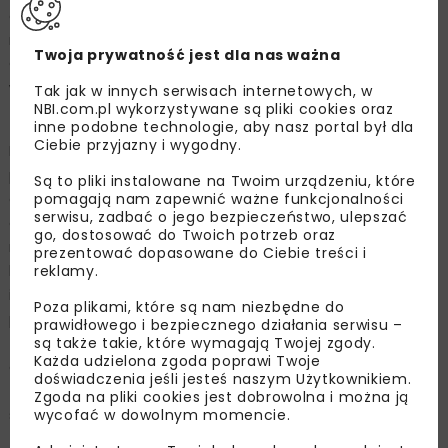
oraz zmodernizowano istniejące wały cofkowe, w tym
na dolnym odcinku kanału obiegowego zbiornika
Twoja prywatność jest dla nas ważna
Otmuchów. Odbudowano stopnień stały przy cukrowni
w Otmuchowie.
Tak jak w innych serwisach internetowych, w
NBI.com.pl wykorzystywane są pliki cookies oraz
Budowla zrzutowa
inne podobne technologie, aby nasz portal był dla
Ciebie przyjazny i wygodny.
Podsumowując, spośród wielu zadań zrealizowanego
przedsięwzięcia na szczególną uwagę zasługują dwa
Są to pliki instalowane na Twoim urządzeniu, które
obiekty hydrotechniczne oraz jeden budynek,
pomagają nam zapewnić ważne funkcjonalności
serwisu, zadbać o jego bezpieczeństwo, ulepszać
a mianowicie przebudowa budowli zrzutowej z budową
go, dostosować do Twoich potrzeb oraz
nowego mostu i kładki, budowa przelewu bocznego,
prezentować dopasowane do Ciebie treści i
kontrolowanego, z zamknięciami ruchomymi, wypadem
reklamy.
i mostem oraz budynek obsługi zbiornika. Budynek ten,
Poza plikami, które są nam niezbędne do
położony w bezpośrednim sąsiedztwie budowli
prawidłowego i bezpiecznego działania serwisu –
zrzutowej, grupował w jednym miejscu – dzięki
są także takie, które wymagają Twojej zgody.
Każda udzielona zgoda poprawi Twoje
automatycznym przekazom, monitoringowi i wizualizacji
doświadczenia jeśli jesteś naszym Użytkownikiem.
– wszelkie niezbędne informacje dotyczące aktualnego
Zgoda na pliki cookies jest dobrowolna i można ją
stanu wód na wszystkich obiektach i urządzeniach
wycofać w dowolnym momencie.
związanych ze zbiornikiem, umożliwiając sprawne