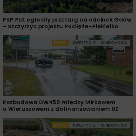
PKP PLK ogłosiły przetarg na odcinek Gdów
– Szczyrzyc projektu Podłęże–Piekiełko
DROGI
INWESTYCJE
WIADOMOŚCI
Rozbudowa DW450 między Mirkowem
a Wieruszowem z dofinansowaniem UE
DROGI
INWESTYCJE
WIADOMOŚCI