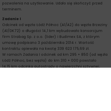
pozwolenia na użytkowanie. Udało się skończyć przed
terminem.
Zadanie I
Odcinek od węzła Łódź Północ (A1/A2) do węzła Brzeziny
(A1/DK72) o długości 14,1 km wybudowało konsorcjum
firm Strabag Sp. z o.o. (lider) i Budimex SA, z którym
umowę podpisano 3 października 2014 r. Wartość
kontraktu opiewała na kwotę 339 623 175,69 zł.
W ramach Zadania I odcinek od km 295 + 850 (od węzła
Łódź Północ, bez węzła) do km 310 + 000 powstało
14,15 km odcinka autostrady o nawierzchni sztywnej,
węzeł autostradowy Brzeziny oraz dwa MOP-y kategorii I.
Przebudowano istniejące drogi publiczne w miejscach
krzyżowania się z autostradą oraz drogę gminną
równoległą do autostrady. Inwestycja objęła budowę
dróg dojazdowych / serwisowych (obsługujących tereny
przyległe do autostrady) wraz ze zjazdami oraz budowę