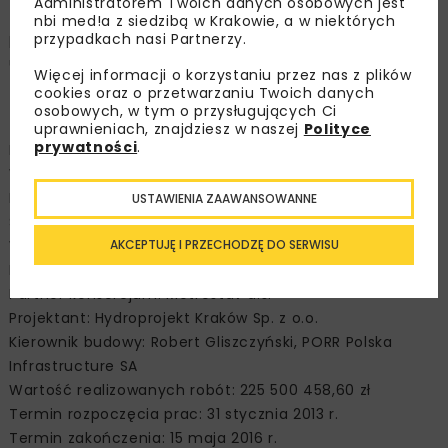
Administratorem Twoich danych osobowych jest
zarządzanie nimi. W budynku znalazły się również
nbi med!a z siedzibą w Krakowie, a w niektórych
pomieszczenia biurowe, techniczne i pomocnicze,
przypadkach nasi Partnerzy.
usprawniające czynności związane z eksploatacją
Więcej informacji o korzystaniu przez nas z plików
zarządzanymi obiektami.
cookies oraz o przetwarzaniu Twoich danych
osobowych, w tym o przysługujących Ci
Modernizacja zbiornika Nysa
uprawnieniach, znajdziesz w naszej
Polityce
prywatności
.
Inwestor: jednostka realizująca projekt z ramienia RZGW
Wrocław
Inżynier projektu: Inko Consulting Sp. z o.o. i MP-Mosty
USTAWIENIA ZAAWANSOWANNE
Sp. z o.o.
Wykonawca, lider konsorcjum: PORR Polska
AKCEPTUJĘ I PRZECHODZĘ DO SERWISU
Infrastructure SA
Partner konsorcjum: Metrostav a.s.
Projektant: Hydroprojekt Kraków Sp. z o.o.
Kierownik budowy: Robert Gliszczyński, PORR Polska
Infrastructure SA
Wartość realizowanych robót: 225 500 458,60 zł
Termin rozpoczęcia prac: 31 stycznia 2013 r.
Termin zakończenia: 15 maja 2016 r.