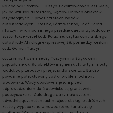
Dwa podejścia
Na odcinku Stryków – Tuszyn zlokalizowanych jest wiele,
jak na warunki autostrady, węzłów i innych obiektów
inżynieryjnych. Oprócz czterech węzłów
autostradowych: Brzeziny, Łódź Wschód, Łódź Górna
i Tuszyn, w ramach innego przedsięwzięcia wybudowany
został także węzeł Łódź Południe, usytuowany u zbiegu
autostrady A1 i drogi ekspresowej S8, pomiędzy węzłami
Łódź Górna i Tuszyn.
Łącznie na trasie między Tuszynem a Strykowem
pojawiło się ok. 90 obiektów inżynierskich, w tym mosty,
wiadukty, przepusty i przejścia dla zwierząt. Bardzo
poważnie potraktowany został problem ochrony
środowiska. Wody opadowe z jezdni przed
odprowadzeniem do środowiska są gruntownie
podczyszczane. Cała droga otrzymała system
odwadniający, natomiast miejsca obsługi podróżnych
zostały wyposażone w nowoczesną kanalizację
sanitarną. W sąsiedztwie drogi zasiano trawę