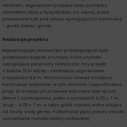
obiektem, regulującym przepływ wody pomiędzy
zbiornikiem Nysa a Nysą Kłodzką. Co więcej, prace
prowadzone były pod osłoną wymagających konstrukcji
– grodzi dolnej i górnej.
Realizacja projektu
Najważniejszym elementem przedsięwzięcia była
przebudowa budowli zrzutowej, która uzyskała
następujące parametry techniczne: trzy przęsła
o świetle 13 m każde i zamknięcia segmentowe
o wysokości 6,8 m. Wzmocniono również istniejące
konstrukcje żelbetowe, w tym obniżono i wyprofilowano
progi. W istniejącym przelewie wykonano dwa spusty
denne z zamknięciami, jeden o wymiarach 4,30 x 7 m,
drugi – 4,05 x 7 m, a także gródź stalową wolno stojącą
od strony wody górnej. Podłoże pod płytą ponuru zostało
uszczelnione metodą iniekcji podwodnej.