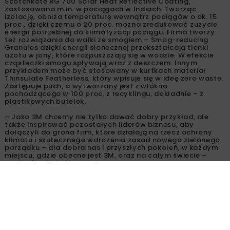
Scotchkote RG 700 Solar Heat Reflective Coating,
zastosowana m.in. w pociągach w Indiach. Tworząc
izolację, obniża temperaturę wewnątrz pociągów o ok. 15
proc., dzięki czemu o 20 proc. można zredukować zużycie
energii potrzebnej do klimatyzacji pociągu. Firma tworzy
też rozwiązania do walki ze smogiem – Smog-reducing
Granules dzięki energii słonecznej przekształcają tlenki
azotu w jony, które rozpuszczają się w wodzie. W efekcie
cząsteczki smogu spływają wraz z deszczem. Innym
przykładem może być stosowany w kurtkach materiał
Thinsulate Featherless, który wpisuje się w ideę zero waste.
Zastępuje puch, a wytwarzany jest z włókna
pochodzącego w 100 proc. z recyklingu, dokładnie – z
plastikowych butelek.
– Jako 3M chcemy nie tylko dawać dobry przykład, ale
także inspirować pozostałych liderów biznesu, aby
dołączyli do grona firm, które działają na rzecz ochrony
klimatu i skutecznego wdrożenia zasad nowego zielonego
porządku – dla dobra nas i przyszłych pokoleń, w każdym
miejscu, gdzie obecne jest 3M, oraz na całym świecie –
podkreśla Alain Simonnet.
Źródło: Newseria