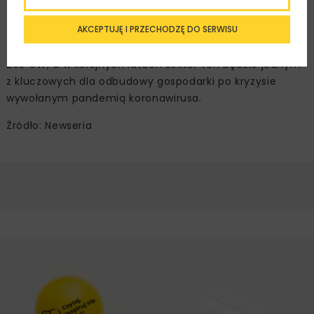
GW. Dla porównania dekadę temu (w 2010 roku)
AKCEPTUJĘ I PRZECHODZĘ DO SERWISU
wynosiła jedynie 3 GW. Według ekspertów GWEC
do 2030 roku na świecie zainstalowana moc osiągnie
205 GW, a w kolejnych latach sektor ten będzie jednym
z kluczowych dla odbudowy gospodarki po kryzysie
wywołanym pandemią koronawirusa.
Źródło: Newseria