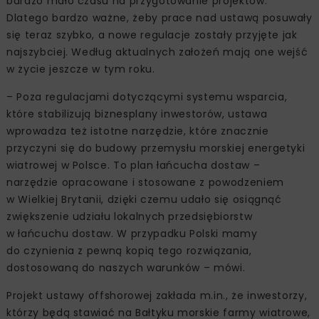
bardzo mało czasu na przygotowanie projektów.
Dlatego bardzo ważne, żeby prace nad ustawą posuwały
się teraz szybko, a nowe regulacje zostały przyjęte jak
najszybciej. Według aktualnych założeń mają one wejść
w życie jeszcze w tym roku.
– Poza regulacjami dotyczącymi systemu wsparcia,
które stabilizują biznesplany inwestorów, ustawa
wprowadza też istotne narzędzie, które znacznie
przyczyni się do budowy przemysłu morskiej energetyki
wiatrowej w Polsce. To plan łańcucha dostaw –
narzędzie opracowane i stosowane z powodzeniem
w Wielkiej Brytanii, dzięki czemu udało się osiągnąć
zwiększenie udziału lokalnych przedsiębiorstw
w łańcuchu dostaw. W przypadku Polski mamy
do czynienia z pewną kopią tego rozwiązania,
dostosowaną do naszych warunków – mówi.
Projekt ustawy offshorowej zakłada m.in., że inwestorzy,
którzy będą stawiać na Bałtyku morskie farmy wiatrowe,