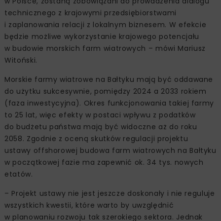
w Polsce, zostaną zobowiązani do prowadzenia dialogu
technicznego z krajowymi przedsiębiorstwami
i zaplanowania relacji z lokalnym biznesem. W efekcie
będzie możliwe wykorzystanie krajowego potencjału
w budowie morskich farm wiatrowych – mówi Mariusz
Witoński.
Morskie farmy wiatrowe na Bałtyku mają być oddawane
do użytku sukcesywnie, pomiędzy 2024 a 2033 rokiem
(faza inwestycyjna). Okres funkcjonowania takiej farmy
to 25 lat, więc efekty w postaci wpływu z podatków
do budżetu państwa mają być widoczne aż do roku
2058. Zgodnie z oceną skutków regulacji projektu
ustawy offshorowej budowa farm wiatrowych na Bałtyku
w początkowej fazie ma zapewnić ok. 34 tys. nowych
etatów.
– Projekt ustawy nie jest jeszcze doskonały i nie reguluje
wszystkich kwestii, które warto by uwzględnić
w planowaniu rozwoju tak szerokiego sektora. Jednak