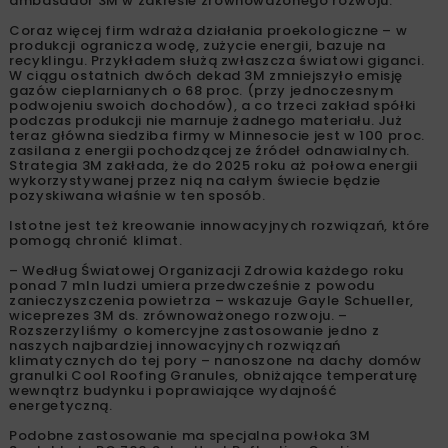
ambasador 3M w zakresie zrównoważonego rozwoju.
Coraz więcej firm wdraża działania proekologiczne – w
produkcji ogranicza wodę, zużycie energii, bazuje na
recyklingu. Przykładem służą zwłaszcza światowi giganci.
W ciągu ostatnich dwóch dekad 3M zmniejszyło emisję
gazów cieplarnianych o 68 proc. (przy jednoczesnym
podwojeniu swoich dochodów), a co trzeci zakład spółki
podczas produkcji nie marnuje żadnego materiału. Już
teraz główna siedziba firmy w Minnesocie jest w 100 proc.
zasilana z energii pochodzącej ze źródeł odnawialnych.
Strategia 3M zakłada, że do 2025 roku aż połowa energii
wykorzystywanej przez nią na całym świecie będzie
pozyskiwana właśnie w ten sposób.
Istotne jest też kreowanie innowacyjnych rozwiązań, które
pomogą chronić klimat.
– Według Światowej Organizacji Zdrowia każdego roku
ponad 7 mln ludzi umiera przedwcześnie z powodu
zanieczyszczenia powietrza – wskazuje Gayle Schueller,
wiceprezes 3M ds. zrównoważonego rozwoju. –
Rozszerzyliśmy o komercyjne zastosowanie jedno z
naszych najbardziej innowacyjnych rozwiązań
klimatycznych do tej pory – nanoszone na dachy domów
granulki Cool Roofing Granules, obniżające temperaturę
wewnątrz budynku i poprawiające wydajność
energetyczną.
Podobne zastosowanie ma specjalna powłoka 3M