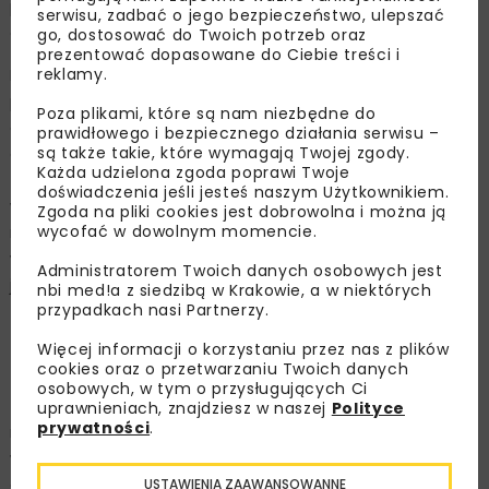
przyczółkami rozwoju dla polskiego przemysłu morskiej
serwisu, zadbać o jego bezpieczeństwo, ulepszać
energetyki wiatrowej – mówi Mariusz Witoński.
go, dostosować do Twoich potrzeb oraz
prezentować dopasowane do Ciebie treści i
reklamy.
Budowa farm wiatrowych na Bałtyku została ujęta jako
projekt strategiczny w „Polityce energetycznej Polski
Poza plikami, które są nam niezbędne do
do 2040 roku” (jej ostateczna wersja ma być gotowa
prawidłowego i bezpiecznego działania serwisu –
są także takie, które wymagają Twojej zgody.
do końca bieżącego roku). Projekt dokumentu wskazuje,
Każda udzielona zgoda poprawi Twoje
że wśród źródeł odnawialnych będzie dominowała
doświadczenia jeśli jesteś naszym Użytkownikiem.
właśnie energetyka wiatrowa (66 proc. zainstalowanej
Zgoda na pliki cookies jest dobrowolna i można ją
wycofać w dowolnym momencie.
mocy w OZE w 2040 roku). Docelowo w polskiej
wyłącznej strefie ekonomicznej na Bałtyku planowane
Administratorem Twoich danych osobowych jest
jest oddanie do eksploatacji ponad 10 GW mocy
nbi med!a z siedzibą w Krakowie, a w niektórych
przypadkach nasi Partnerzy.
zainstalowanej w morskich farmach wiatrowych
(po 2033 roku), a roczna produkcja energii elektrycznej
Więcej informacji o korzystaniu przez nas z plików
z wiatru wyniesie około 40 TWh rocznie.
cookies oraz o przetwarzaniu Twoich danych
osobowych, w tym o przysługujących Ci
Zgodnie z raportem Global Wind Energy Council ubiegły
uprawnieniach, znajdziesz w naszej
Polityce
prywatności
.
rok był rekordowy dla rozwoju morskiej energetyki
wiatrowej na świecie. Przybyło w sumie 6,1 GW mocy,
dzięki czemu łączna moc zainstalowana osiągnęła 29,1
USTAWIENIA ZAAWANSOWANNE