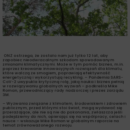
ONZ ostrzega, że zostało nam już tylko 12 lat, aby
zapobiec nieodwracalnym szkodom spowodowanym
zmianami klimatycznymi. Może w tym pomóc biznes, m.in.
poprzez kreowanie innowacyjnych rozwiązań dla klimatu,
które walczą ze smogiem, poprawiają efektywność
energetyczną i wykorzystują recykling. – Pandemia SARS-
CoV-2 uwypukla krytyczną rolę, jaką nauka i biznes pełnią
w rozwiązywaniu globalnych wyzwań – podkreśla Mike
Roman, przewodniczący rady nadzorczej i prezes zarządu
3M.
– Wyzwania związane z klimatem, środowiskiem i zdrowiem
publicznym, przed którymi stoi świat, mogą wydawać się
przerażające, ale nie są nie do pokonania, zwłaszcza jeśli
podejdziemy do nich, opierając się na współpracy, celach i
nauce – wskazuje Mike Roman w globalnym raporcie na
temat zrównoważonego rozwoju.