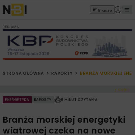
Branże
REKLAMA
STRONA GŁÓWNA
RAPORTY
BRANŻA MORSKIEJ ENER
< Cofnij
ENERGETYKA
RAPORTY
6 MINUT CZYTANIA
Branża morskiej energetyki
wiatrowej czeka na nowe