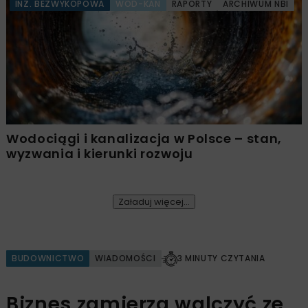
INŻ. BEZWYKOPOWA
WOD-KAN
RAPORTY
ARCHIWUM NBI
Wodociągi i kanalizacja w Polsce – stan,
wyzwania i kierunki rozwoju
Załaduj więcej...
BUDOWNICTWO
WIADOMOŚCI
3 MINUTY CZYTANIA
Biznes zamierza walczyć ze