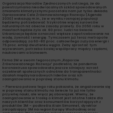
Organizacja Narodów Zjednoczonych ostrzega, że do
powstrzymania nieodwracalnych szkód spowodowanych
zmianami klimatycznymi pozostała nam już tylko dekada.
Opracowane Cele Zrównoważonego Rozwoju (Agenda
2030) wskazują m.in., że w wyniku rosnącej populacji
będziemy potrzebować trzykrotnie więcej surowców
naturalnych niż obecne zasoby planety. Do 2050 roku w
miastach będzie żyło ok. 60 proc. ludzi na świecie.
Urbanizacja będzie oznaczać większe zapotrzebowanie na
wodę, żywność i energię. Tymczasem już teraz metropolie
odpowiadają za 60–80 proc. całkowitego zużycia energii i
75 proc. emisji dwutlenku węgla. Żeby sprostać tym
wyzwaniom, potrzeba ścisłej współpracy między rządami,
naukowcami a biznesem.
Firma 3M w swoim tegorocznym „Raporcie
Zrównoważonego Rozwoju” podkreśla, że pandemia
koronawirusa spowodowała jeszcze silniejszy wzrost
oczekiwań społecznych odnośnie do transparentności
działań międzynarodowych liderów oraz ich
zaangażowania w poprawę stanu klimatu.
– Pierwsza połowa tego roku pokazała, że angażowanie się
w poprawę stanu klimatu na świecie to już nie tylko
przywilej nauki, ale wręcz jej obowiązek. Wiemy, że
zaangażowanie w troskę o klimat jest istotne także dla
naszych klientów oraz konsumentów korzystających z
produktów 3M – podkreśla Alain Simonnet, dyrektor
zarządzający 3M na region Europy Wschodniej oraz