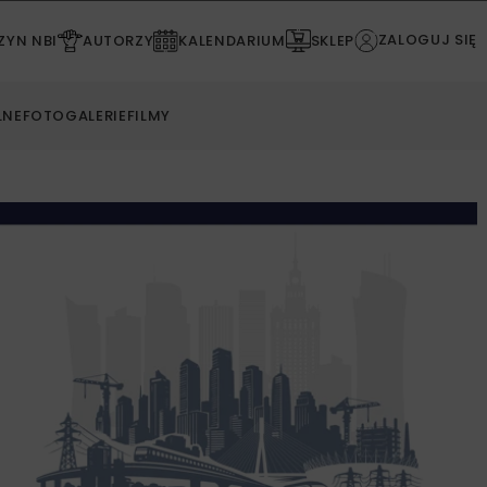
ZALOGUJ SIĘ
YN NBI
AUTORZY
KALENDARIUM
SKLEP
LNE
FOTOGALERIE
FILMY