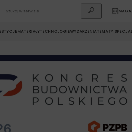
MAGAZ
ESTYCJE
MATERIAŁY
TECHNOLOGIE
WYDARZENIA
TEMATY SPECJA