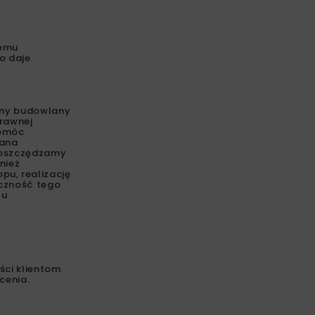
temu
o daje
nny budowlany
rawnej
pomóc
iana
o oszczędzamy
nież
u, realizację
eczność tego
lu
ści klientom
cenia.