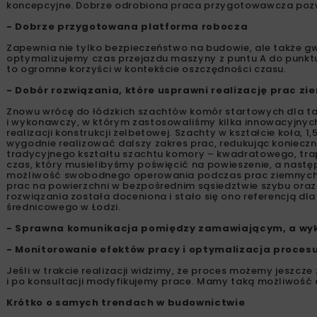
koncepcyjne. Dobrze odrobiona praca przygotowawcza pozwa
- Dobrze przygotowana platforma robocza
Zapewnia nie tylko bezpieczeństwo na budowie, ale także g
optymalizujemy czas przejazdu maszyny z puntu A do punktu 
to ogromne korzyści w kontekście oszczędności czasu.
- Dobór rozwiązania, które usprawni realizację prac zi
Znowu wrócę do łódzkich szachtów komór startowych dla t
i wykonawczy, w którym zastosowaliśmy kilka innowacyjny
realizacji konstrukcji żelbetowej. Szachty w kształcie koła,
wygodnie realizować dalszy zakres prac, redukując konieczn
tradycyjnego kształtu szachtu komory – kwadratowego, trap
czas, który musielibyśmy poświęcić na powieszenie, a nastę
możliwość swobodnego operowania podczas prac ziemnych. 
prac na powierzchni w bezpośrednim sąsiedztwie szybu ora
rozwiązania została doceniona i stało się ono referencją 
średnicowego w Łodzi.
- Sprawna komunikacja pomiędzy zamawiającym, a wy
- Monitorowanie efektów pracy i optymalizacja procesu 
Jeśli w trakcie realizacji widzimy, że proces możemy jeszc
i po konsultacji modyfikujemy prace. Mamy taką możliwość
Krótko o samych trendach w budownictwie