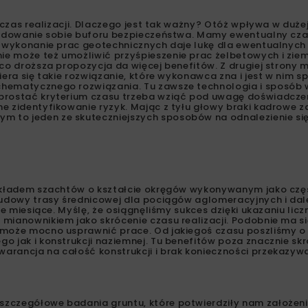
 czas realizacji. Dlaczego jest tak ważny? Otóż wpływa w duże
 budowanie sobie buforu bezpieczeństwa. Mamy ewentualny cz
e wykonanie prac geotechnicznych daje lukę dla ewentualnych
e może też umożliwić przyśpieszenie prac żelbetowych i zie
eco droższa propozycja da więcej benefitów. Z drugiej strony
era się takie rozwiązanie, które wykonawca zna i jest w nim s
chematycznego rozwiązania. Tu zawsze technologia i sposób
sprostać kryterium czasu trzeba wziąć pod uwagę doświadcze
e zidentyfikowanie ryzyk. Mając z tyłu głowy braki kadrowe 
 to jeden ze skuteczniejszych sposobów na odnalezienie si
rzykładem szachtów o kształcie okręgów wykonywanym jako cz
 budowy trasy średnicowej dla pociągów aglomeracyjnych i da
ie miesiące. Myślę, że osiągnęliśmy sukces dzięki ukazaniu lic
mianownikiem jako skrócenie czasu realizacji. Podobnie ma si
 może mocno usprawnić prace. Od jakiegoś czasu poszliśmy o k
o jak i konstrukcji naziemnej. Tu benefitów poza znacznie s
arancja na całość konstrukcji i brak konieczności przekazyw
szczegółowe badania gruntu, które potwierdziły nam założen