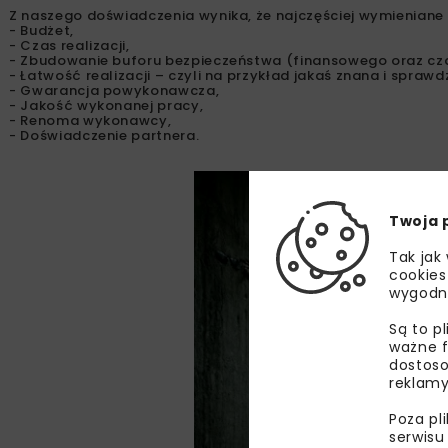
Z naszego doświadczenia wynika, że najczęściej wymieniane p
- Budżet,
- Czas realizacji,
- Zbudowanie buforu bezpieczeństwa (finansowego oraz c
- Łatwość realizacji – czyli na przykład jakaś znana i spra
- Gwarancja powykonawcza,
- Jakość wykonanej pracy,
- Renoma wykonawcy,
- Doświadczenie partnera.
Twoja 
Tak jak
cookies
wygodn
Są to p
ważne f
dostoso
reklamy
Poza pl
serwisu