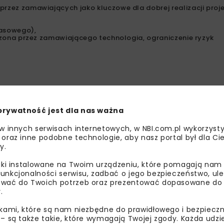
rzez zamawiających jako kluczowe dla dobrej realizacji proje
zasowego),
wdzona przez zamawiającego technologia, ograniczenie ryzyk
prywatność jest dla nas ważna
 w innych serwisach internetowych, w NBI.com.pl wykorzysty
 oraz inne podobne technologie, aby nasz portal był dla Cie
y.
liki instalowane na Twoim urządzeniu, które pomagają nam
unkcjonalności serwisu, zadbać o jego bezpieczeństwo, ul
wać do Twoich potrzeb oraz prezentować dopasowane do Ci
.
ikami, które są nam niezbędne do prawidłowego i bezpieczn
 – są także takie, które wymagają Twojej zgody. Każda udz