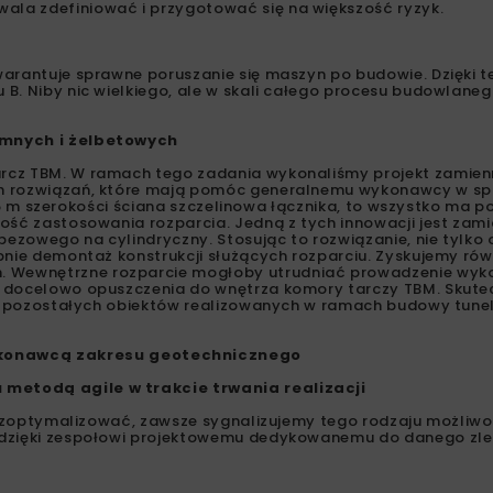
la zdefiniować i przygotować się na większość ryzyk.
warantuje sprawne poruszanie się maszyn po budowie. Dzięki 
B. Niby nic wielkiego, ale w skali całego procesu budowlaneg
emnych i żelbetowych
arcz TBM. W ramach tego zadania wykonaliśmy projekt zamie
ch rozwiązań, które mają pomóc generalnemu wykonawcy w sp
 1,5 m szerokości ściana szczelinowa łącznika, to wszystko ma 
ość zastosowania rozparcia. Jedną z tych innowacji jest zam
ezowego na cylindryczny. Stosując to rozwiązanie, nie tylk
pnie demontaż konstrukcji służących rozparciu. Zyskujemy rów
Wewnętrzne rozparcie mogłoby utrudniać prowadzenie wykop
z docelowo opuszczenia do wnętrza komory tarczy TBM. Skut
dla pozostałych obiektów realizowanych w ramach budowy tune
konawcą zakresu geotechnicznego
metodą agile w trakcie trwania realizacji
ze zoptymalizować, zawsze sygnalizujemy tego rodzaju możliwo
 dzięki zespołowi projektowemu dedykowanemu do danego zle