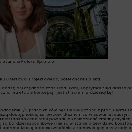
oletanche Polska Sp. z o.o.
ziału Ofertowo-Projektowego, Soletanche Polska.
e dadzą oszczędność czasu realizacji, zoptymalizują dalsze p
zna, na etapie koncepcji, jest strzałem w dziesiątkę!
i pandemii 1/3 pracowników będzie wyłączona z prac. Będzie t
ejszą dostępnością surowców, dłużnym serwisowaniu maszyn,
 niestabilna cena stali powoduje konieczność zmiany myślen
j są bardziej szacunkowe i nie są w stanie przewidzieć kosztó
optymalizacją procesu wspólnie z zamawiający przez cały okr