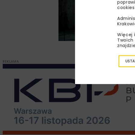
poprawi
cookies
Adminis
Krakowi
Więcej 
Twoich 
Zdjęcie: S
znajdzi
USTA
REKLAMA