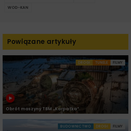
WOD-KAN
Powiązane artykuły
DROGI
TUNELE
FILMY
Obrót maszyny TBM „Karpatka”
BUDOWNICTWO
DROGI
FILMY