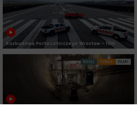
Rozbudowa Portu Lotniczego Wrocław – film
KOLEJ
TUNELE
FILMY
Tunel średnicowy w Łodzi – stan prac
Załaduj więcej...