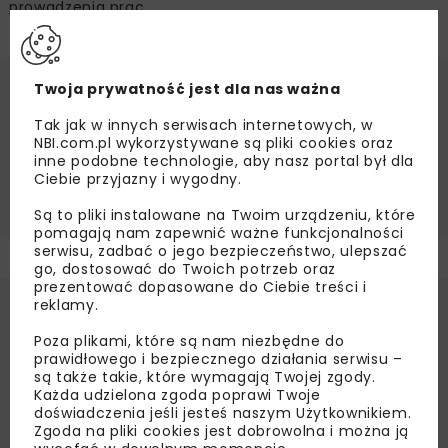
prowadzenia prac.
Twoja prywatność jest dla nas ważna
ULMA Construccion Polska SA
Tak jak w innych serwisach internetowych, w
NBI.com.pl wykorzystywane są pliki cookies oraz
inne podobne technologie, aby nasz portal był dla
Ciebie przyjazny i wygodny.
DESKOWANIA
RZESZÓW
S19
WISŁOSTRADA
Są to pliki instalowane na Twoim urządzeniu, które
pomagają nam zapewnić ważne funkcjonalności
serwisu, zadbać o jego bezpieczeństwo, ulepszać
go, dostosować do Twoich potrzeb oraz
prezentować dopasowane do Ciebie treści i
reklamy.
Poza plikami, które są nam niezbędne do
prawidłowego i bezpiecznego działania serwisu –
są także takie, które wymagają Twojej zgody.
Każda udzielona zgoda poprawi Twoje
doświadczenia jeśli jesteś naszym Użytkownikiem.
Zgoda na pliki cookies jest dobrowolna i można ją