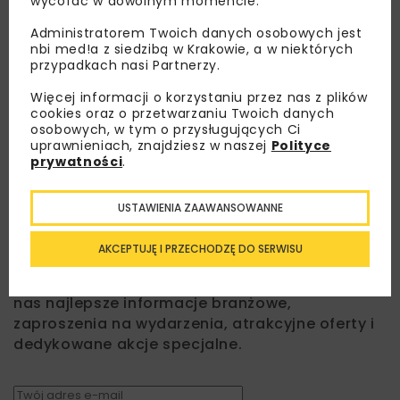
wycofać w dowolnym momencie.
Administratorem Twoich danych osobowych jest
nbi med!a z siedzibą w Krakowie, a w niektórych
przypadkach nasi Partnerzy.
Więcej informacji o korzystaniu przez nas z plików
cookies oraz o przetwarzaniu Twoich danych
osobowych, w tym o przysługujących Ci
uprawnieniach, znajdziesz w naszej
Polityce
prywatności
.
USTAWIENIA ZAAWANSOWANNE
Lubisz wiedzieć więcej?
AKCEPTUJĘ I PRZECHODZĘ DO SERWISU
Zapisz się do newslettera aby otrzymywać od
nas najlepsze informacje branżowe,
zaproszenia na wydarzenia, atrakcyjne oferty i
dedykowane akcje specjalne.