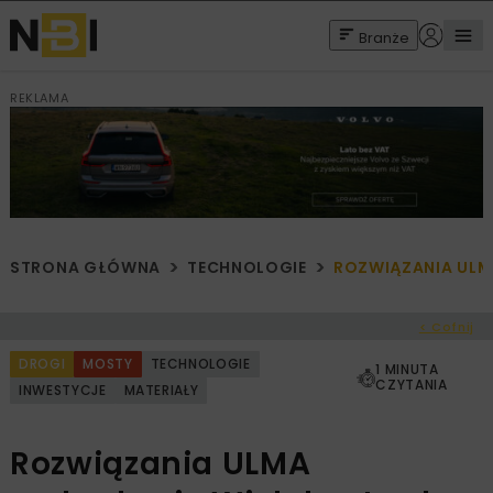
Branże
REKLAMA
STRONA GŁÓWNA
TECHNOLOGIE
ROZWIĄZANIA ULM
< Cofnij
DROGI
MOSTY
TECHNOLOGIE
1 MINUTA
CZYTANIA
INWESTYCJE
MATERIAŁY
Rozwiązania ULMA