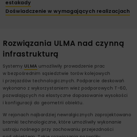
estakady
Doświadczenie w wymagających realizacjach
Rozwiązania ULMA nad czynną
infrastrukturą
Systemy
ULMA
umożliwiły prowadzenie prac
w bezpośrednim sąsiedztwie torów kolejowych
i przejazdów technologicznych. Podparcie deskowań
wykonano z wykorzystaniem wież podporowych T-60,
pozwalających na elastyczne dopasowanie wysokości
i konfiguracji do geometrii obiektu.
W rejonach najbardziej newralgicznych zaprojektowano
bramki technologiczne, które umożliwiły wykonanie
ustroju nośnego przy zachowaniu przejezdności
pod obiektem. Takie rozwiązania pozwoliły