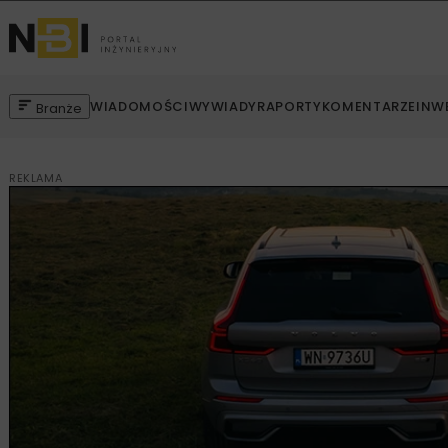
WIADOMOŚCI
WYWIADY
RAPORTY
KOMENTARZE
INW
Branże
REKLAMA