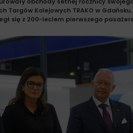
gurowały obchody setnej rocznicy swojeg
ch Targów Kolejowych TRAKO w Gdańsku.
iegł się z 200-leciem pierwszego pasażer