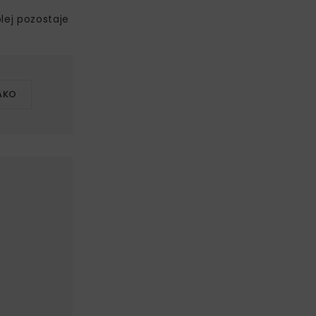
lej pozostaje
.
AKO