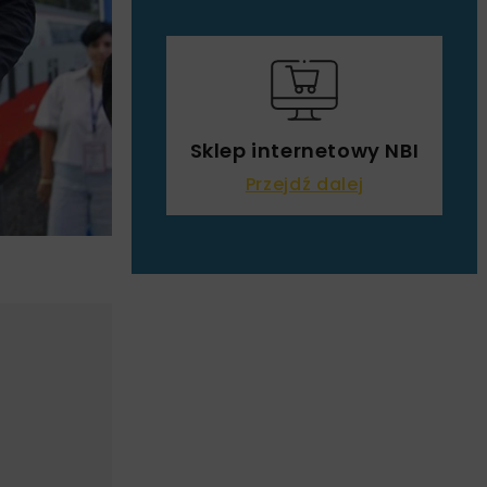
Sklep internetowy NBI
Przejdź dalej