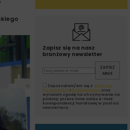
o
skiego
Zapisz się na nasz
branżowy newsletter
ZAPISZ
MNIE
Zapoznałam/em się z
Polityką
Prywatności
i
Regulaminem
oraz
wyrażam zgodę na otrzymywanie na
podany przeze mnie adres e-mail
korespondencji handlowej w postaci
newslettera.