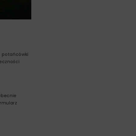
, potańcówki
łeczności
 Obecnie
ormularz