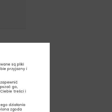
ju i jej rolę
ego
wane są pliki
bie przyjazny i
a 1926 roku
 i to zaczyna
 zapewnić
epszać go,
ebie treści i
ego działania
i miłośników
ielona zgoda