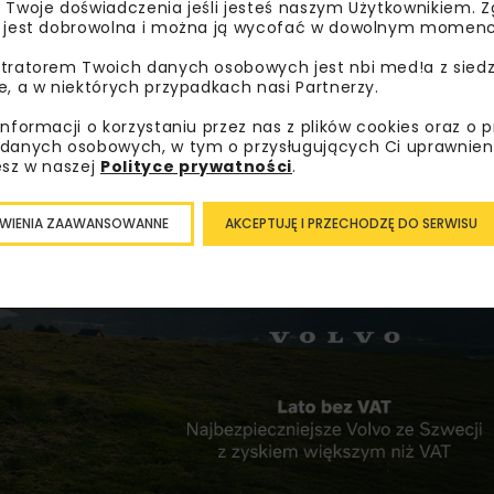
a i inicjatywy, które potrwają do końca 2026 roku. Mają one
 Twoje doświadczenia jeśli jesteś naszym Użytkownikiem. Zg
 jest dobrowolna i można ją wycofać w dowolnym momenc
oraz ochronie środowiska. Jednym z kluczowych elementów
chwały w tej sprawie jest procedowany w Sejmie RP.
tratorem Twoich danych osobowych jest nbi med!a z siedz
e, a w niektórych przypadkach nasi Partnerzy.
y obchodów
informacji o korzystaniu przez nas z plików cookies oraz o 
danych osobowych, w tym o przysługujących Ci uprawnien
jscem inauguracji jubileuszy, łącząc bogatą historię kolei z
esz w naszej
Polityce prywatności
.
a Kolejarza, podczas której wręczone zostaną odznaczenia
będą także 50. urodziny dworca Warszawa Centralna, in
WIENIA ZAAWANSOWANNE
AKCEPTUJĘ I PRZECHODZĘ DO SERWISU