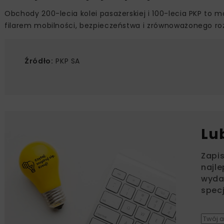
Obchody 200-lecia kolei pasażerskiej i 100-lecia PKP to 
filarem mobilności, bezpieczeństwa i zrównoważonego r
Źródło:
PKP SA
Lu
Zapi
najle
wydar
specj