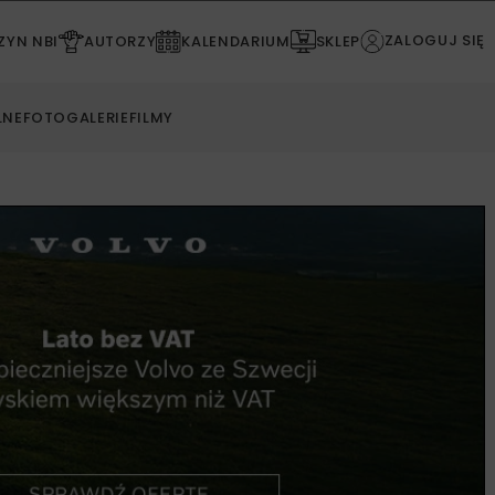
ZALOGUJ SIĘ
YN NBI
AUTORZY
KALENDARIUM
SKLEP
LNE
FOTOGALERIE
FILMY