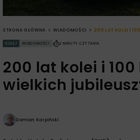
STRONA GŁÓWNA
WIADOMOŚCI
200 LAT KOLEI I 10
KOLEJ
WIADOMOŚCI
2 MINUTY CZYTANIA
200 lat kolei i 100
wielkich jubileus
Damian Karpiński