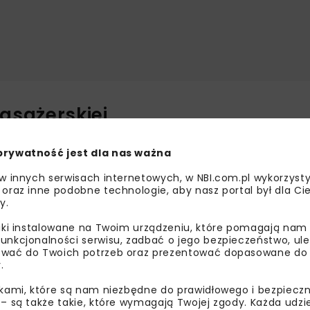
pasażerskiej
ątkowa okazja, aby podkreślić znaczenie kolei w historii kra
prywatność jest dla nas ważna
bchody rozpoczęły się podczas targów TRAKO 2025 – jedn
uropie.
 w innych serwisach internetowych, w NBI.com.pl wykorzysty
 oraz inne podobne technologie, aby nasz portal był dla Cie
y.
Stockton–Darlington o długości 19 km. Natomiast 24 wrześni
Naszym celem jest zmiana polskiej kolei na korzyść pasażera
liki instalowane na Twoim urządzeniu, które pomagają nam
A.
unkcjonalności serwisu, zadbać o jego bezpieczeństwo, ul
wać do Twoich potrzeb oraz prezentować dopasowane do Ci
o kolejowe
.
ikami, które są nam niezbędne do prawidłowego i bezpieczn
oliczny i integracyjny – łączą branżę kolejową, pasażerów 
 – są także takie, które wymagają Twojej zgody. Każda udz