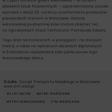
W części antresoli galerii Wilanowska – w ramach
Akademii Sztuk Podziemnych – zaprezentowana została
wystawa z okazji 30. rocznicy uruchomienia przewozów
pasażerskich metrem w Warszawie. Historię
warszawskiej podziemnej kolei można obejrzeć też
na ogrodzeniach Stacji Techniczno-Postojowej Kabaty.
Tego dnia na monitorach w pociągach i na stacjach
metra, a także na wybranych ekranach digitalowych
w Śródmieściu wyświetlane było jubileuszowe logo
Warszawskiego Metra.
Źródło:
Zarząd Transportu Miejskiego w Warszawie,
www.ztm.waw.pl
30 LAT METRA
METRO WARSZAWA
METRO WARSZAWSKIE
ZTM WARSZAWA