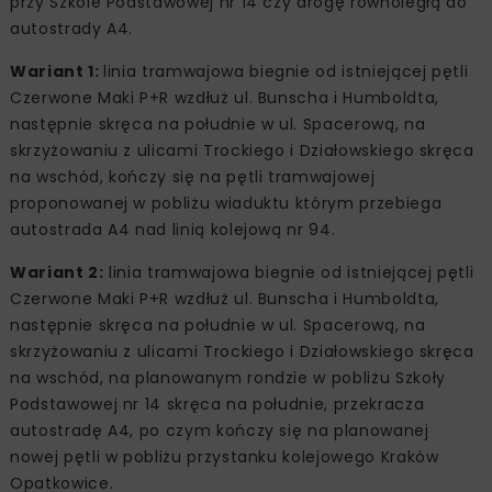
przy Szkole Podstawowej nr 14 czy drogę równoległą do
autostrady A4.
Wariant 1:
linia tramwajowa biegnie od istniejącej pętli
Czerwone Maki P+R wzdłuż ul. Bunscha i Humboldta,
następnie skręca na południe w ul. Spacerową, na
skrzyżowaniu z ulicami Trockiego i Działowskiego skręca
na wschód, kończy się na pętli tramwajowej
proponowanej w pobliżu wiaduktu którym przebiega
autostrada A4 nad linią kolejową nr 94.
Wariant 2:
linia tramwajowa biegnie od istniejącej pętli
Czerwone Maki P+R wzdłuż ul. Bunscha i Humboldta,
następnie skręca na południe w ul. Spacerową, na
skrzyżowaniu z ulicami Trockiego i Działowskiego skręca
na wschód, na planowanym rondzie w pobliżu Szkoły
Podstawowej nr 14 skręca na południe, przekracza
autostradę A4, po czym kończy się na planowanej
nowej pętli w pobliżu przystanku kolejowego Kraków
Opatkowice.