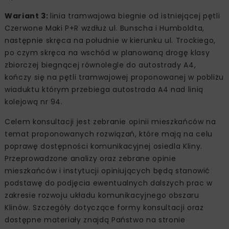
Wariant 3:
linia tramwajowa biegnie od istniejącej pętli
Czerwone Maki P+R wzdłuż ul. Bunscha i Humboldta,
następnie skręca na południe w kierunku ul. Trockiego,
po czym skręca na wschód w planowaną drogę klasy
zbiorczej biegnącej równolegle do autostrady A4,
kończy się na pętli tramwajowej proponowanej w pobliżu
wiaduktu którym przebiega autostrada A4 nad linią
kolejową nr 94.
Celem konsultacji jest zebranie opinii mieszkańców na
temat proponowanych rozwiązań, które mają na celu
poprawę dostępności komunikacyjnej osiedla Kliny.
Przeprowadzone analizy oraz zebrane opinie
mieszkańców i instytucji opiniujących będą stanowić
podstawę do podjęcia ewentualnych dalszych prac w
zakresie rozwoju układu komunikacyjnego obszaru
Klinów. Szczegóły dotyczące formy konsultacji oraz
dostępne materiały znajdą Państwo na stronie