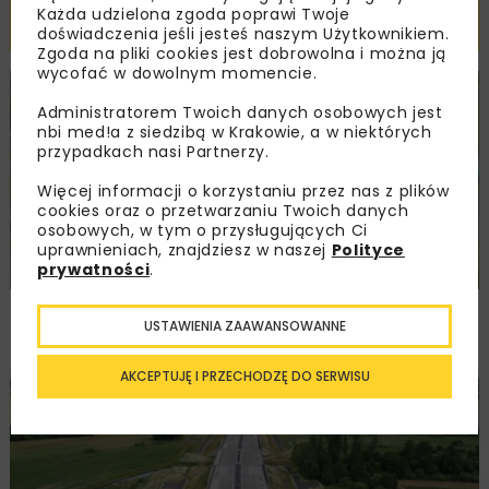
Każda udzielona zgoda poprawi Twoje
Powiązane artykuły
doświadczenia jeśli jesteś naszym Użytkownikiem.
Zgoda na pliki cookies jest dobrowolna i można ją
wycofać w dowolnym momencie.
DROGI
INWESTYCJE
WIADOMOŚCI
Administratorem Twoich danych osobowych jest
nbi med!a z siedzibą w Krakowie, a w niektórych
przypadkach nasi Partnerzy.
Więcej informacji o korzystaniu przez nas z plików
cookies oraz o przetwarzaniu Twoich danych
osobowych, w tym o przysługujących Ci
uprawnieniach, znajdziesz w naszej
Polityce
prywatności
.
Remont nawierzchni na węzłach A4.
USTAWIENIA ZAAWANSOWANNE
Przetarg obejmuje pięć węzłów
AKCEPTUJĘ I PRZECHODZĘ DO SERWISU
DROGI
INWESTYCJE
WIADOMOŚCI