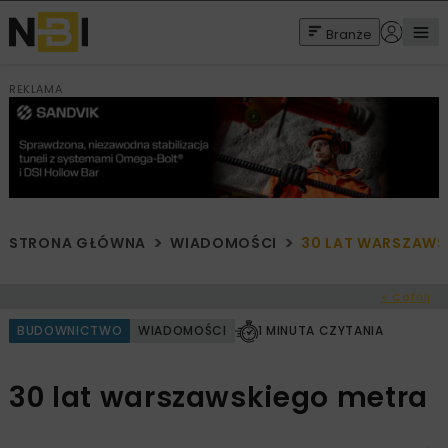
Branże
REKLAMA
STRONA GŁÓWNA
WIADOMOŚCI
30 LAT WARSZAWS
< Cofnij
BUDOWNICTWO
WIADOMOŚCI
1 MINUTA CZYTANIA
30 lat warszawskiego metra