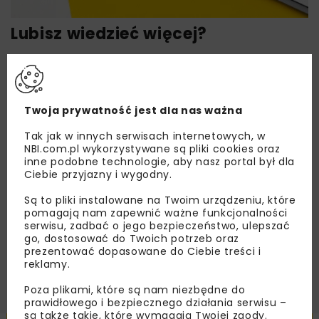
Lubisz wiedzieć więcej?
Zapisz się do newslettera aby otrzymywać od
nas najlepsze informacje branżowe,
zaproszenia na wydarzenia, atrakcyjne oferty i
dedykowane akcje specjalne.
Twoja prywatność jest dla nas ważna
Tak jak w innych serwisach internetowych, w
NBI.com.pl wykorzystywane są pliki cookies oraz
inne podobne technologie, aby nasz portal był dla
Ciebie przyjazny i wygodny.
Zapoznałam/em się z
Polityką Prywatności
i
Regulaminem
oraz wyrażam zgodę na otrzymywanie na
Są to pliki instalowane na Twoim urządzeniu, które
podany przeze mnie adres e-mail korespondencji
handlowej w postaci newslettera.
pomagają nam zapewnić ważne funkcjonalności
serwisu, zadbać o jego bezpieczeństwo, ulepszać
go, dostosować do Twoich potrzeb oraz
ZAPISZ MNIE
prezentować dopasowane do Ciebie treści i
reklamy.
Poza plikami, które są nam niezbędne do
prawidłowego i bezpiecznego działania serwisu –
są także takie, które wymagają Twojej zgody.