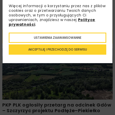
Więcej informacji o korzystaniu przez nas z plików
ZAPISZ MNIE
cookies oraz o przetwarzaniu Twoich danych
osobowych, w tym o przysługujących Ci
uprawnieniach, znajdziesz w naszej
Polityce
prywatności
.
Powiązane artykuły
USTAWIENIA ZAAWANSOWANNE
AKCEPTUJĘ I PRZECHODZĘ DO SERWISU
KOLEJ
WIADOMOŚCI
INWESTYCJE
PKP PLK ogłosiły przetarg na odcinek Gdów
– Szczyrzyc projektu Podłęże–Piekiełko