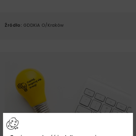
Źródło:
GDDKiA O/Kraków