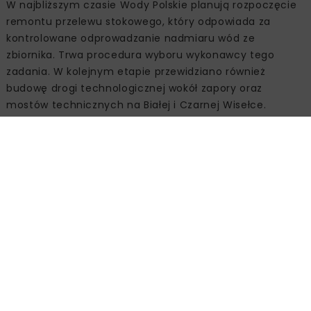
W najbliższym czasie Wody Polskie planują rozpoczęcie
remontu przelewu stokowego, który odpowiada za
kontrolowane odprowadzanie nadmiaru wód ze
zbiornika. Trwa procedura wyboru wykonawcy tego
zadania. W kolejnym etapie przewidziano również
budowę drogi technologicznej wokół zapory oraz
mostów technicznych na Białej i Czarnej Wisełce.
Naprawa muru oporowego na
Olzie w Cieszynie
W trakcie wizyty przedstawiciele Wód Polskich odnieśli
się również do prac związanych z usuwaniem szkód
powodziowych z 2024 r. na rzece Olzie w Cieszynie.
Instytucja wyłoniła wykonawcę zadania obejmującego
naprawę muru oporowego na prawym brzegu rzeki w
centrum miasta.
Zakres prac obejmuje odtworzenie uszkodzonych