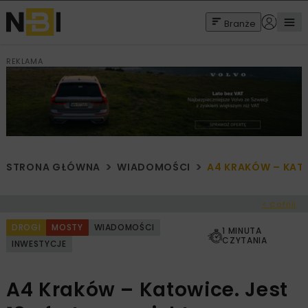
Branże
REKLAMA
STRONA GŁÓWNA
WIADOMOŚCI
A4 KRAKÓW – KATO
< Cofnij
DROGI
MOSTY
WIADOMOŚCI
1 MINUTA
CZYTANIA
INWESTYCJE
A4 Kraków – Katowice. Jest