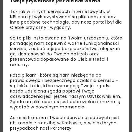
Twoja prywatność jest dla nas ważna
Tak jak w innych serwisach internetowych, w
NBI.com.pl wykorzystywane są pliki cookies oraz
inne podobne technologie, aby nasz portal był dla
Ciebie przyjazny i wygodny.
Są to pliki instalowane na Twoim urządzeniu, które
pomagają nam zapewnić ważne funkcjonalności
serwisu, zadbać o jego bezpieczeństwo, ulepszać
Lubisz wiedzieć więcej?
go, dostosować do Twoich potrzeb oraz
prezentować dopasowane do Ciebie treści i
Zapisz się do newslettera aby otrzymywać od
reklamy.
nas najlepsze informacje branżowe,
zaproszenia na wydarzenia, atrakcyjne oferty i
Poza plikami, które są nam niezbędne do
prawidłowego i bezpiecznego działania serwisu –
dedykowane akcje specjalne.
są także takie, które wymagają Twojej zgody.
Każda udzielona zgoda poprawi Twoje
doświadczenia jeśli jesteś naszym Użytkownikiem.
Zgoda na pliki cookies jest dobrowolna i można ją
wycofać w dowolnym momencie.
Zapoznałam/em się z
Polityką Prywatności
i
Regulaminem
oraz wyrażam zgodę na otrzymywanie na
Administratorem Twoich danych osobowych jest
podany przeze mnie adres e-mail korespondencji
nbi med!a z siedzibą w Krakowie, a w niektórych
handlowej w postaci newslettera.
przypadkach nasi Partnerzy.