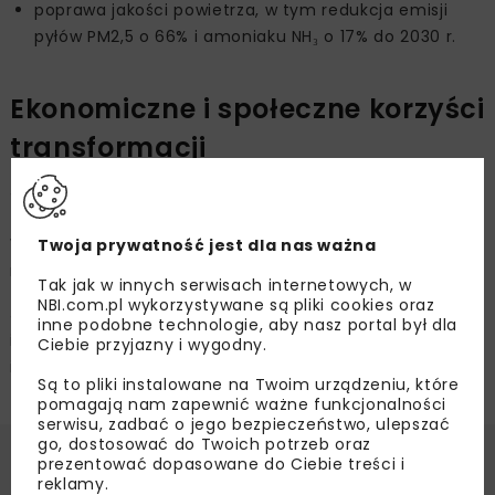
poprawa jakości powietrza, w tym redukcja emisji
pyłów PM2,5 o 66% i amoniaku NH₃ o 17% do 2030 r.
Ekonomiczne i społeczne korzyści
transformacji
Jak podkreśliła wiceministra Zielińska,
KPEiK
to największy projekt modernizacyjny po 1989 r.
W jego efekcie ceny energii dla gospodarstw domowych
Twoja prywatność jest dla nas ważna
mają spaść o 18% do 2035 r. i o 27% do 2040 r.
Tak jak w innych serwisach internetowych, w
NBI.com.pl wykorzystywane są pliki cookies oraz
Jednocześnie zakłada się wzrost nakładów na badania
inne podobne technologie, aby nasz portal był dla
i rozwój – do 2,5% PKB w 2030 r., co ma wzmocnić
Ciebie przyjazny i wygodny.
innowacyjność i konkurencyjność przemysłu.
Są to pliki instalowane na Twoim urządzeniu, które
pomagają nam zapewnić ważne funkcjonalności
serwisu, zadbać o jego bezpieczeństwo, ulepszać
go, dostosować do Twoich potrzeb oraz
prezentować dopasowane do Ciebie treści i
Źródło:
Ministerstwo Klimatu i Środowiska
reklamy.