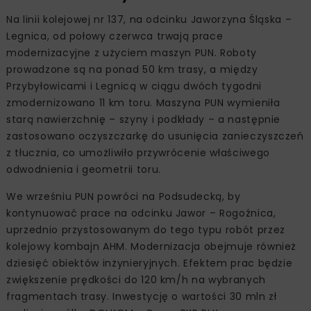
Na linii kolejowej nr 137, na odcinku Jaworzyna Śląska –
Legnica, od połowy czerwca trwają prace
modernizacyjne z użyciem maszyn PUN. Roboty
prowadzone są na ponad 50 km trasy, a między
Przybyłowicami i Legnicą w ciągu dwóch tygodni
zmodernizowano 11 km toru. Maszyna PUN wymieniła
starą nawierzchnię – szyny i podkłady – a następnie
zastosowano oczyszczarkę do usunięcia zanieczyszczeń
z tłucznia, co umożliwiło przywrócenie właściwego
odwodnienia i geometrii toru.
We wrześniu PUN powróci na Podsudecką, by
kontynuować prace na odcinku Jawor – Rogoźnica,
uprzednio przystosowanym do tego typu robót przez
kolejowy kombajn AHM. Modernizacja obejmuje również
dziesięć obiektów inżynieryjnych. Efektem prac będzie
zwiększenie prędkości do 120 km/h na wybranych
fragmentach trasy. Inwestycję o wartości 30 mln zł