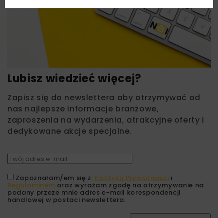
Lubisz wiedzieć więcej?
Zapisz się do newslettera aby otrzymywać od
nas najlepsze informacje branżowe,
zaproszenia na wydarzenia, atrakcyjne oferty i
dedykowane akcje specjalne.
Zapoznałam/em się z
Polityką Prywatności
i
Regulaminem
oraz wyrażam zgodę na otrzymywanie na
podany przeze mnie adres e-mail korespondencji
handlowej w postaci newslettera.