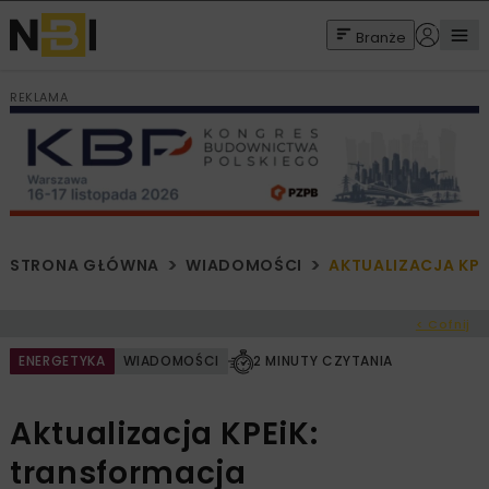
Branże
REKLAMA
STRONA GŁÓWNA
WIADOMOŚCI
AKTUALIZACJA KPE
< Cofnij
ENERGETYKA
WIADOMOŚCI
2 MINUTY CZYTANIA
Aktualizacja KPEiK:
transformacja