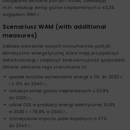
Uwzględnia aktualne polityki i środki, zakładając
m.in. redukcję emisji gazów cieplarnianych o 43,3%
względem 1990 r.
Scenariusz WAM (with additional
measures)
Zakłada wdrożenie nowych instrumentów polityki
klimatyczno-energetycznej, które mają przyspieszyć
dekarbonizację i zwiększyć konkurencyjność gospodarki.
Główne założenia tego scenariusza to:
spadek kosztów wytwarzania energii o 11% do 2030 r.
i o 31% do 2040 r.,
redukcja emisji gazów cieplarnianych o 53,9%
do 2030 r.,
udział OZE w produkcji energii elektrycznej: 51,8%
w 2030 r. i 79,8% w 2040 r.,
zmniejszenie importu paliw kopalnych o 37%
do 2040 r.,