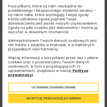
AKTUALIZACJA KPEIK
Poza plikami, które są nam niezbędne do
DEKARBONIZACJA PRZEMYSŁU
KPEIK
prawidłowego i bezpiecznego działania serwisu –
są także takie, które wymagają Twojej zgody.
MAGAZYNY ENERGII
OZE
Każda udzielona zgoda poprawi Twoje
doświadczenia jeśli jesteś naszym Użytkownikiem.
Zgoda na pliki cookies jest dobrowolna i można ją
wycofać w dowolnym momencie.
Administratorem Twoich danych osobowych jest
nbi med!a z siedzibą w Krakowie, a w niektórych
przypadkach nasi Partnerzy.
Więcej informacji o korzystaniu przez nas z plików
cookies oraz o przetwarzaniu Twoich danych
osobowych, w tym o przysługujących Ci
uprawnieniach, znajdziesz w naszej
Polityce
prywatności
.
USTAWIENIA ZAAWANSOWANNE
AKCEPTUJĘ I PRZECHODZĘ DO SERWISU