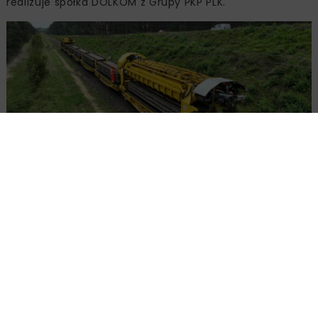
realizuje spółka DOLKOM z Grupy PKP PLK.
Prace na linii kolejowej nr 22, fot. A. Lewandowski,
www.plk-sa.pl
Tomaszów Mazowiecki – Radzice:
nowoczesna technologia na