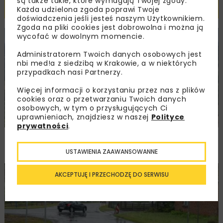
są także takie, które wymagają Twojej zgody.
Powiązane artykuły
Każda udzielona zgoda poprawi Twoje
doświadczenia jeśli jesteś naszym Użytkownikiem.
Zgoda na pliki cookies jest dobrowolna i można ją
wycofać w dowolnym momencie.
KOLEJ
WIADOMOŚCI
INWESTYCJE
Administratorem Twoich danych osobowych jest
nbi med!a z siedzibą w Krakowie, a w niektórych
przypadkach nasi Partnerzy.
Więcej informacji o korzystaniu przez nas z plików
cookies oraz o przetwarzaniu Twoich danych
osobowych, w tym o przysługujących Ci
uprawnieniach, znajdziesz w naszej
Polityce
prywatności
.
PKP PLK ogłosiły przetarg na odcinek Gdów
– Szczyrzyc projektu Podłęże–Piekiełko
USTAWIENIA ZAAWANSOWANNE
AKCEPTUJĘ I PRZECHODZĘ DO SERWISU
DROGI
INWESTYCJE
WIADOMOŚCI