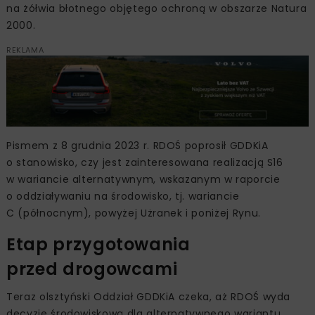
na żółwia błotnego objętego ochroną w obszarze Natura
2000.
REKLAMA
Pismem z 8 grudnia 2023 r. RDOŚ poprosił GDDKiA
o stanowisko, czy jest zainteresowana realizacją S16
w wariancie alternatywnym, wskazanym w raporcie
o oddziaływaniu na środowisko, tj. wariancie
C (północnym), powyżej Użranek i poniżej Rynu.
Etap przygotowania
przed drogowcami
Teraz olsztyński Oddział GDDKiA czeka, aż RDOŚ wyda
decyzję środowiskową dla alternatywnego wariantu.