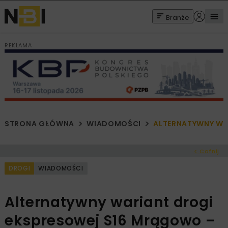
Branże
REKLAMA
STRONA GŁÓWNA
WIADOMOŚCI
ALTERNATYWNY WA
< Cofnij
DROGI
WIADOMOŚCI
Alternatywny wariant drogi
ekspresowej S16 Mrągowo –