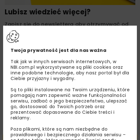
Lubisz wiedzieć więcej?
Zapisz się do newslettera aby otrzymywać od
nas najlepsze informacje branżowe,
zaproszenia na wydarzenia, atrakcyjne oferty i
dedykowane akcje specjalne.
Twoja prywatność jest dla nas ważna
Tak jak w innych serwisach internetowych, w
NBI.com.pl wykorzystywane są pliki cookies oraz
inne podobne technologie, aby nasz portal był dla
Zapoznałam/em się z
Polityką Prywatności
i
Ciebie przyjazny i wygodny.
Regulaminem
oraz wyrażam zgodę na otrzymywanie na
podany przeze mnie adres e-mail korespondencji
Są to pliki instalowane na Twoim urządzeniu, które
handlowej w postaci newslettera.
pomagają nam zapewnić ważne funkcjonalności
serwisu, zadbać o jego bezpieczeństwo, ulepszać
ZAPISZ MNIE
go, dostosować do Twoich potrzeb oraz
prezentować dopasowane do Ciebie treści i
reklamy.
Poza plikami, które są nam niezbędne do
prawidłowego i bezpiecznego działania serwisu –