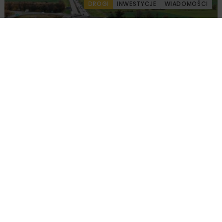
DROGI
INWESTYCJE
WIADOMOŚCI
Remont nawierzchni na węzłach A4.
Przetarg obejmuje pięć węzłów
Załaduj więcej...
BUDOWNICTWO
WIADOMOŚCI
2 MINUTY CZYTANIA
Wiemy kto zaprojektuje