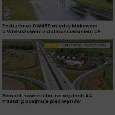
Rozbudowa DW450 między Mirkowem
a Wieruszowem z dofinansowaniem UE
DROGI
INWESTYCJE
WIADOMOŚCI
Remont nawierzchni na węzłach A4.
Przetarg obejmuje pięć węzłów