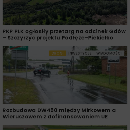
PKP PLK ogłosiły przetarg na odcinek Gdów
– Szczyrzyc projektu Podłęże–Piekiełko
DROGI
INWESTYCJE
WIADOMOŚCI
Rozbudowa DW450 między Mirkowem a
Wieruszowem z dofinansowaniem UE