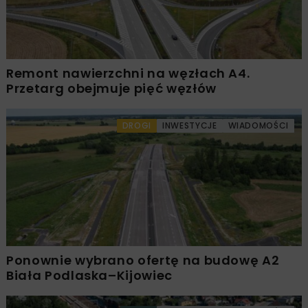
Remont nawierzchni na węzłach A4.
Przetarg obejmuje pięć węzłów
DROGI
INWESTYCJE
WIADOMOŚCI
Ponownie wybrano ofertę na budowę A2
Biała Podlaska–Kijowiec