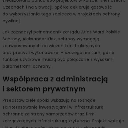
zrealizowano ponad 850 projektów w Polsce, Niemczech,
Czechach i na Słowacji. Spółka deklaruje gotowość
do wykorzystania tego zaplecza w projektach ochrony
cywilnej.
Jak zaznaczył pełnomocnik zarządu Atlas Ward Polskie
Schrony, Aleksander Kłak, schrony wymagają
zaawansowanych rozwiązań konstrukcyjnych
oraz precyzji wykonawczej – szczególnie tam, gdzie
funkcje użytkowe muszą być połączone z wysokimi
parametrami ochrony.
Współpraca z administracją
i sektorem prywatnym
Przedstawiciele spółki wskazują na rosnące
zainteresowanie inwestycjami w infrastrukturę
ochronną ze strony samorządów oraz firm
zarządzających infrastrukturą krytyczną. Projekt wpisuje
się w działania państwowe na rzecz zwiększenia