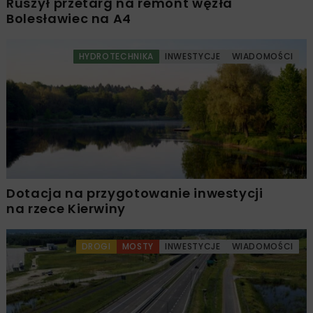
Ruszył przetarg na remont węzła
Bolesławiec na A4
HYDROTECHNIKA
INWESTYCJE
WIADOMOŚCI
Dotacja na przygotowanie inwestycji
na rzece Kierwiny
DROGI
MOSTY
INWESTYCJE
WIADOMOŚCI