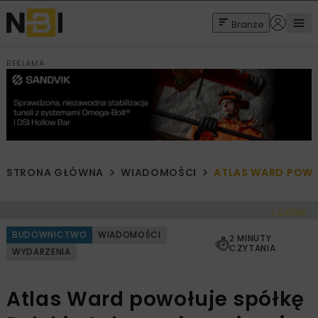
Branże
REKLAMA
STRONA GŁÓWNA
WIADOMOŚCI
ATLAS WARD POWOŁ
< Cofnij
BUDOWNICTWO
WIADOMOŚCI
2 MINUTY
CZYTANIA
WYDARZENIA
Atlas Ward powołuje spółkę