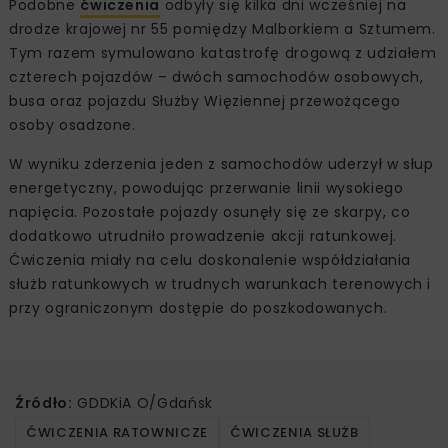
Podobne
ćwiczenia
odbyły się kilka dni wcześniej na
drodze krajowej nr 55 pomiędzy Malborkiem a Sztumem.
Tym razem symulowano katastrofę drogową z udziałem
czterech pojazdów – dwóch samochodów osobowych,
busa oraz pojazdu Służby Więziennej przewożącego
osoby osadzone.
W wyniku zderzenia jeden z samochodów uderzył w słup
energetyczny, powodując przerwanie linii wysokiego
napięcia. Pozostałe pojazdy osunęły się ze skarpy, co
dodatkowo utrudniło prowadzenie akcji ratunkowej.
Ćwiczenia miały na celu doskonalenie współdziałania
służb ratunkowych w trudnych warunkach terenowych i
przy ograniczonym dostępie do poszkodowanych.
Źródło:
GDDKiA O/Gdańsk
ĆWICZENIA RATOWNICZE
ĆWICZENIA SŁUŻB