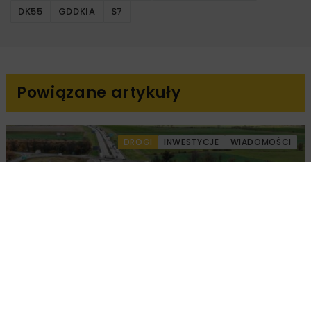
DK55
GDDKIA
S7
Powiązane artykuły
DROGI
INWESTYCJE
WIADOMOŚCI
Remont nawierzchni na węzłach A4.
Przetarg obejmuje pięć węzłów