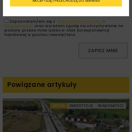
AKCEPTUJĘ I PRZECHODZĘ DO SERWISU
Zapoznałam/em się z
Polityką Prywatności
i
Regulaminem
oraz wyrażam zgodę na otrzymywanie na
podany przeze mnie adres e-mail korespondencji
handlowej w postaci newslettera.
ZAPISZ MNIE
Powiązane artykuły
DROGI
INWESTYCJE
WIADOMOŚCI