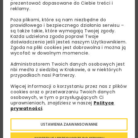
prezentować dopasowane do Ciebie treści i
reklamy.
Poza plikami, które są nam niezbędne do
prawidłowego i bezpiecznego działania serwisu –
są także takie, które wymagają Twojej zgody.
Każda udzielona zgoda poprawi Twoje
doświadczenia jeśli jesteś naszym Użytkownikiem.
Zgoda na pliki cookies jest dobrowolna i można ją
wycofać w dowolnym momencie.
Administratorem Twoich danych osobowych jest
nbi med!a z siedzibą w Krakowie, a w niektórych
przypadkach nasi Partnerzy.
Więcej informacji o korzystaniu przez nas z plików
cookies oraz o przetwarzaniu Twoich danych
Lubisz wiedzieć więcej?
osobowych, w tym o przysługujących Ci
uprawnieniach, znajdziesz w naszej
Polityce
prywatności
.
Zapisz się do newslettera aby otrzymywać od
nas najlepsze informacje branżowe,
zaproszenia na wydarzenia, atrakcyjne oferty i
USTAWIENIA ZAAWANSOWANNE
dedykowane akcje specjalne.