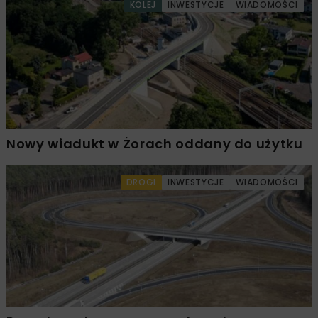
KOLEJ
INWESTYCJE
WIADOMOŚCI
Nowy wiadukt w Żorach oddany do użytku
DROGI
INWESTYCJE
WIADOMOŚCI