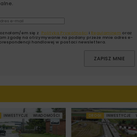
alne.
oznałam/em się z
Polityką Prywatności
i
Regulaminem
oraz
am zgodę na otrzymywanie na podany przeze mnie adres e-
orespondencji handlowej w postaci newslettera.
ZAPISZ MNIE
INWESTYCJE
WIADOMOŚCI
DROGI
INWESTYCJE