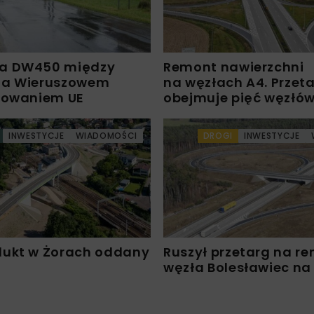
a DW450 między
Remont nawierzchni
 a Wieruszowem
na węzłach A4. Przet
sowaniem UE
obejmuje pięć węzłó
INWESTYCJE
WIADOMOŚCI
DROGI
INWESTYCJE
ukt w Żorach oddany
Ruszył przetarg na r
węzła Bolesławiec na