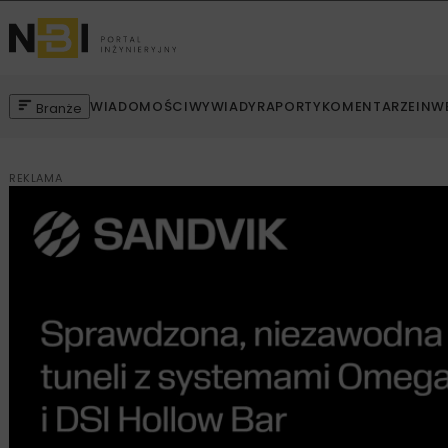
WIADOMOŚCI
WYWIADY
RAPORTY
KOMENTARZE
INW
Branże
REKLAMA