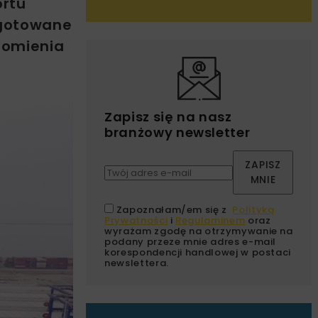
ortu
ygotowane
homienia
Zapisz się na nasz
branżowy newsletter
ZAPISZ
MNIE
Zapoznałam/em się z
Polityką
Prywatności
i
Regulaminem
oraz
wyrażam zgodę na otrzymywanie na
podany przeze mnie adres e-mail
korespondencji handlowej w postaci
newslettera.