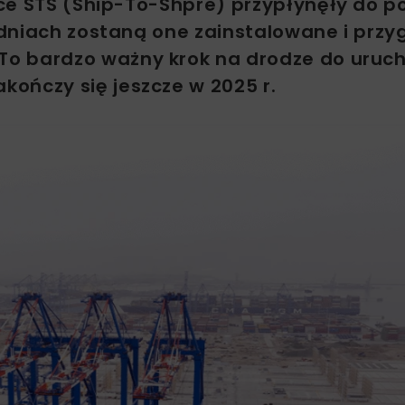
ce STS (Ship-To-Shpre) przypłynęły do p
odniach zostaną one zainstalowane i prz
To bardzo ważny krok na drodze do uruc
ończy się jeszcze w 2025 r.