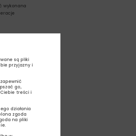
yć wykonana
eracje
wane są pliki
bie przyjazny i
 zapewnić
epszać go,
ebie treści i
ego działania
ielona zgoda
oda na pliki
ie.
c aRMG, które
ibą w