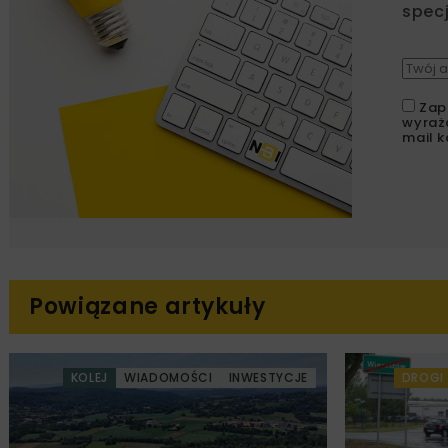
specj
Zap
wyraż
mail k
Powiązane artykuły
KOLEJ
WIADOMOŚCI
INWESTYCJE
DROGI