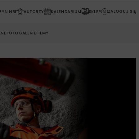
ZALOGUJ SIĘ
YN NBI
AUTORZY
KALENDARIUM
SKLEP
LNE
FOTOGALERIE
FILMY