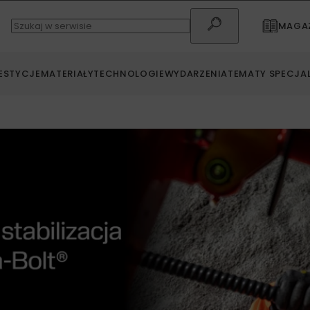
MAGAZ
ESTYCJE
MATERIAŁY
TECHNOLOGIE
WYDARZENIA
TEMATY SPECJA