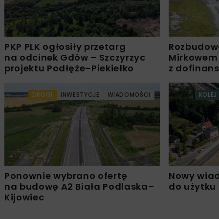
PKP PLK ogłosiły przetarg
Rozbudow
na odcinek Gdów – Szczyrzyc
Mirkowem
projektu Podłęże–Piekiełko
z dofinan
DROGI
INWESTYCJE
WIADOMOŚCI
KOLEJ
Ponownie wybrano ofertę
Nowy wiad
na budowę A2 Biała Podlaska–
do użytku
Kijowiec