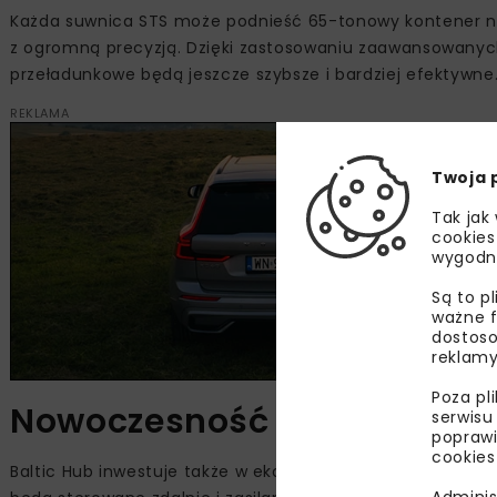
Każda suwnica STS może podnieść 65-tonowy kontener n
z ogromną precyzją. Dzięki zastosowaniu zaawansowanyc
przeładunkowe będą jeszcze szybsze i bardziej efektywne
REKLAMA
Twoja 
Tak jak
cookies
wygodn
Są to p
ważne f
dostoso
reklamy
Poza pl
Nowoczesność i ekologia w
serwisu
poprawi
cookies
Baltic Hub inwestuje także w ekologiczną automatyzację.
Adminis