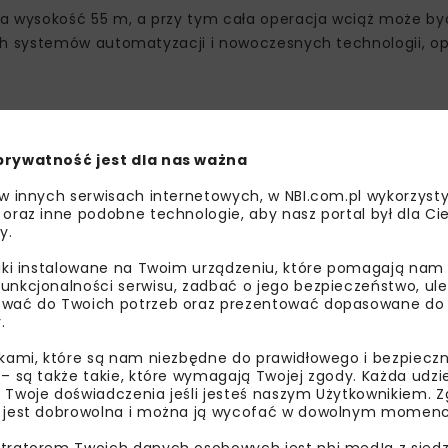
a wysokość 55 m, a przy tym cała operacja wciąż może b
h systemów automatyzacji i nowoczesnych technologii, op
.
prywatność jest dla nas ważna
 w innych serwisach internetowych, w NBI.com.pl wykorzysty
 oraz inne podobne technologie, aby nasz portal był dla Cie
y.
liki instalowane na Twoim urządzeniu, które pomagają nam
unkcjonalności serwisu, zadbać o jego bezpieczeństwo, ul
wać do Twoich potrzeb oraz prezentować dopasowane do Ci
.
ikami, które są nam niezbędne do prawidłowego i bezpieczn
 jednym
 – są także takie, które wymagają Twojej zgody. Każda udz
 Twoje doświadczenia jeśli jesteś naszym Użytkownikiem. Zg
 jest dobrowolna i można ją wycofać w dowolnym momenc
 Na nabrzeżu T3 pojawi się także 20 automatycznych suwni
tratorem Twoich danych osobowych jest nbi med!a z siedz