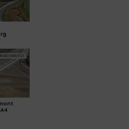
arg
w
WIADOMOŚCI
emont
 A4