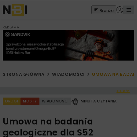
Branże
REKLAMA
STRONA GŁÓWNA
WIADOMOŚCI
UMOWA NA BADANI
< Cofnij
DROGI
MOSTY
WIADOMOŚCI
1 MINUTA CZYTANIA
Umowa na badania
geologiczne dla S52