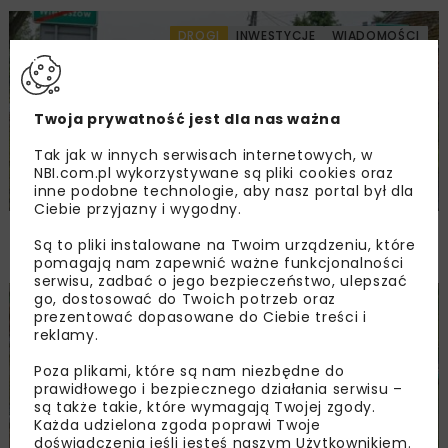
DROGI
INWESTYCJE
WIADOMOŚCI
Twoja prywatność jest dla nas ważna
Tak jak w innych serwisach internetowych, w
NBI.com.pl wykorzystywane są pliki cookies oraz
inne podobne technologie, aby nasz portal był dla
Ciebie przyjazny i wygodny.
Rozbudowa DW450 między Mirkowem
Są to pliki instalowane na Twoim urządzeniu, które
a Wieruszowem z dofinansowaniem UE
pomagają nam zapewnić ważne funkcjonalności
serwisu, zadbać o jego bezpieczeństwo, ulepszać
go, dostosować do Twoich potrzeb oraz
DROGI
INWESTYCJE
WIADOMOŚCI
prezentować dopasowane do Ciebie treści i
reklamy.
Poza plikami, które są nam niezbędne do
prawidłowego i bezpiecznego działania serwisu –
są także takie, które wymagają Twojej zgody.
Każda udzielona zgoda poprawi Twoje
doświadczenia jeśli jesteś naszym Użytkownikiem.