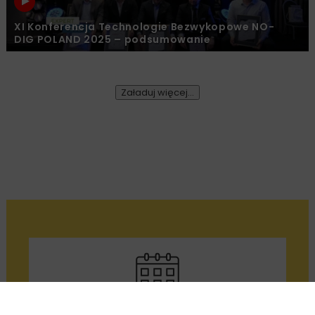
XI Konferencja Technologie Bezwykopowe NO-
DIG POLAND 2025 – podsumowanie
Załaduj więcej...
BUDOWNICTWO
WIADOMOŚCI
1 MINUTA CZYTANIA
Ruszył II etap budowy
nowego gmachu TR
Warszawa
Damian Karpiński