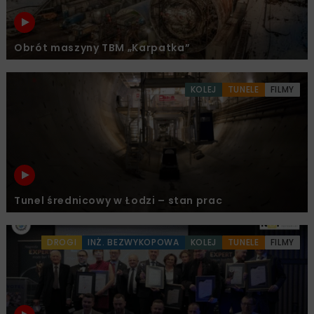
Obrót maszyny TBM „Karpatka”
KOLEJ
TUNELE
FILMY
Tunel średnicowy w Łodzi – stan prac
DROGI
INŻ. BEZWYKOPOWA
KOLEJ
TUNELE
FILMY