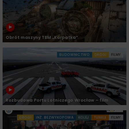
Obrót maszyny TBM „Karpatka”
BUDOWNICTWO
DROGI
FILMY
Rozbudowa Portu Lotniczego Wrocław – film
DROGI
INŻ. BEZWYKOPOWA
KOLEJ
TUNELE
FILMY