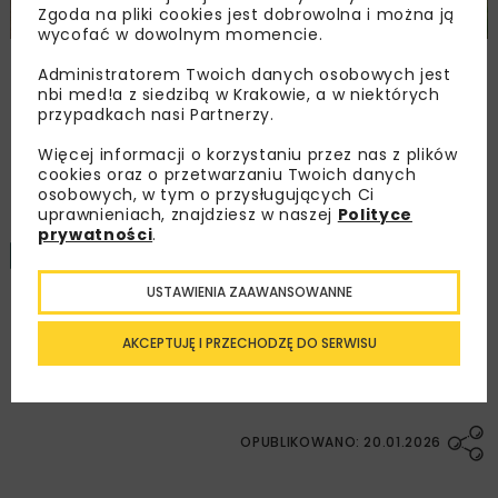
Zgoda na pliki cookies jest dobrowolna i można ją
wycofać w dowolnym momencie.
Remont nawierzchni na węzłach A4.
Administratorem Twoich danych osobowych jest
Przetarg obejmuje pięć węzłów
nbi med!a z siedzibą w Krakowie, a w niektórych
przypadkach nasi Partnerzy.
Więcej informacji o korzystaniu przez nas z plików
Załaduj więcej...
cookies oraz o przetwarzaniu Twoich danych
osobowych, w tym o przysługujących Ci
uprawnieniach, znajdziesz w naszej
Polityce
prywatności
.
KOLEJ
TUNELE
FILMY
USTAWIENIA ZAAWANSOWANNE
Tunel średnicowy w Łodzi –
AKCEPTUJĘ I PRZECHODZĘ DO SERWISU
stan prac
OPUBLIKOWANO: 20.01.2026