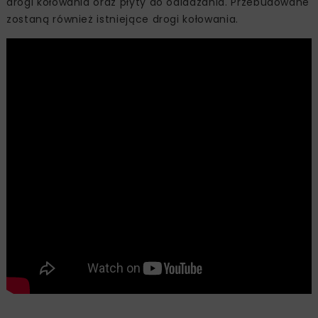
drogi kołowania oraz płyty do odladzania. Przebudowane
zostaną również istniejące drogi kołowania.