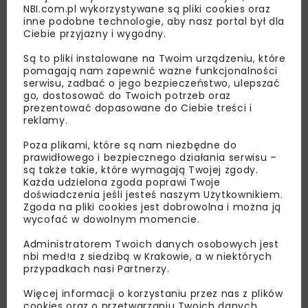
NBI.com.pl wykorzystywane są pliki cookies oraz
inne podobne technologie, aby nasz portal był dla
Ciebie przyjazny i wygodny.
Lubisz wiedzieć więcej?
Są to pliki instalowane na Twoim urządzeniu, które
pomagają nam zapewnić ważne funkcjonalności
Zapisz się do newslettera aby otrzymywać od
serwisu, zadbać o jego bezpieczeństwo, ulepszać
go, dostosować do Twoich potrzeb oraz
nas najlepsze informacje branżowe,
prezentować dopasowane do Ciebie treści i
zaproszenia na wydarzenia, atrakcyjne oferty i
reklamy.
dedykowane akcje specjalne.
Poza plikami, które są nam niezbędne do
prawidłowego i bezpiecznego działania serwisu –
są także takie, które wymagają Twojej zgody.
Każda udzielona zgoda poprawi Twoje
doświadczenia jeśli jesteś naszym Użytkownikiem.
Zapoznałam/em się z
Polityką Prywatności
i
Zgoda na pliki cookies jest dobrowolna i można ją
Regulaminem
oraz wyrażam zgodę na otrzymywanie na
podany przeze mnie adres e-mail korespondencji
wycofać w dowolnym momencie.
handlowej w postaci newslettera.
Administratorem Twoich danych osobowych jest
nbi med!a z siedzibą w Krakowie, a w niektórych
ZAPISZ MNIE
przypadkach nasi Partnerzy.
Więcej informacji o korzystaniu przez nas z plików
cookies oraz o przetwarzaniu Twoich danych