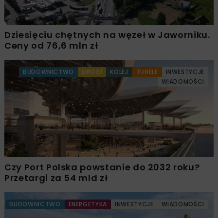
Dziesięciu chętnych na węzeł w Jaworniku.
Ceny od 76,6 mln zł
BUDOWNICTWO
DROGI
KOLEJ
TUNELE
INWESTYCJE
WIADOMOŚCI
Czy Port Polska powstanie do 2032 roku?
Przetargi za 54 mld zł
BUDOWNICTWO
ENERGETYKA
INWESTYCJE
WIADOMOŚCI