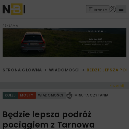
Branże
REKLAMA
STRONA GŁÓWNA
WIADOMOŚCI
BĘDZIE LEPSZA PO
< Cofnij
KOLEJ
MOSTY
WIADOMOŚCI
1 MINUTA CZYTANIA
Będzie lepsza podróż
pociągiem z Tarnowa