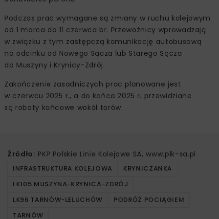
Podczas prac wymagane są zmiany w ruchu kolejowym
od 1 marca do 11 czerwca br. Przewoźnicy wprowadzają
w związku z tym zastępczą komunikację autobusową
na odcinku od Nowego Sącza lub Starego Sącza
do Muszyny i Krynicy-Zdrój.
Zakończenie zasadniczych prac planowane jest
w czerwcu 2025 r., a do końca 2025 r. przewidziane
są roboty końcowe wokół torów.
Źródło:
PKP Polskie Linie Kolejowe SA, www.plk-sa.pl
INFRASTRUKTURA KOLEJOWA
KRYNICZANKA
LK105 MUSZYNA-KRYNICA-ZDRÓJ
LK96 TARNÓW-LELUCHÓW
PODRÓŻ POCIĄGIEM
TARNÓW