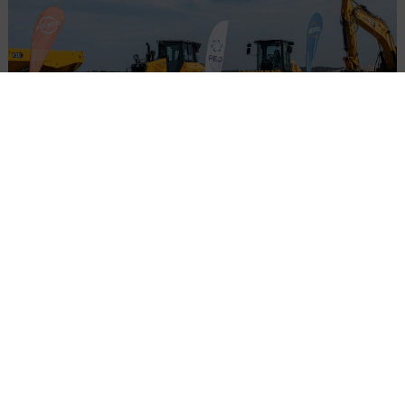
Bechtel przejął teren budowy pierwszej
elektrowni jądrowej
Załaduj więcej...
DROGI
MOSTY
WIADOMOŚCI
Wniosek o DŚU dla
obwodnicy Blachowni i Herb