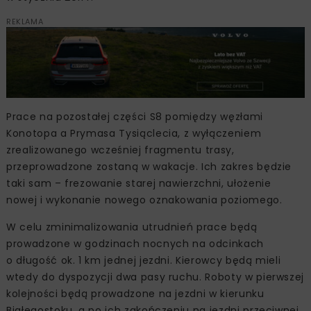
REKLAMA
Prace na pozostałej części S8 pomiędzy węzłami
Konotopa a Prymasa Tysiąclecia, z wyłączeniem
zrealizowanego wcześniej fragmentu trasy,
przeprowadzone zostaną w wakacje. Ich zakres będzie
taki sam – frezowanie starej nawierzchni, ułożenie
nowej i wykonanie nowego oznakowania poziomego.
W celu zminimalizowania utrudnień prace będą
prowadzone w godzinach nocnych na odcinkach
o długość ok. 1 km jednej jezdni. Kierowcy będą mieli
wtedy do dyspozycji dwa pasy ruchu. Roboty w pierwszej
kolejności będą prowadzone na jezdni w kierunku
Białegostoku, a po ich zakończeniu na jezdni przeciwnej,