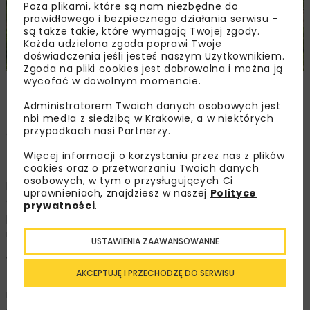
Poza plikami, które są nam niezbędne do
prawidłowego i bezpiecznego działania serwisu –
są także takie, które wymagają Twojej zgody.
Każda udzielona zgoda poprawi Twoje
doświadczenia jeśli jesteś naszym Użytkownikiem.
Zgoda na pliki cookies jest dobrowolna i można ją
wycofać w dowolnym momencie.
Zdjęcie: Paweł Mieszkowski, www.plk-sa.pl
Administratorem Twoich danych osobowych jest
nbi med!a z siedzibą w Krakowie, a w niektórych
przypadkach nasi Partnerzy.
Od 15 czerwca 2025 r. pociągi wracają na odcinek Raciąż
– Sierpc remontowanej linii kolejowej nr 27 (Nasielsk –
Więcej informacji o korzystaniu przez nas z plików
Toruń Wschodni), łączącej Mazowsze z woj. kujawsko-
cookies oraz o przetwarzaniu Twoich danych
osobowych, w tym o przysługujących Ci
pomorskim. Dokończono prace związane z remontem 17
uprawnieniach, znajdziesz w naszej
Polityce
obiektów inżynieryjnych, wymianą nawierzchni na 33
prywatności
.
przejazdach kolejowo-drogowych oraz wymianą 7
rozjazdów.
USTAWIENIA ZAAWANSOWANNE
W kwietniu 2025 r. zrealizowano prace na odcinku Płońsk
AKCEPTUJĘ I PRZECHODZĘ DO SERWISU
– Raciąż, gdzie m.in. naprawiono nawierzchnię peronów
na stacji Raciąż, wymieniono nawierzchnię na 8