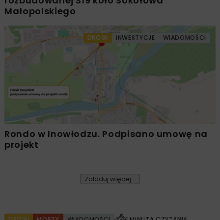
rozbudowanej S19 koło Sokołowa
Małopolskiego
DROGI
INWESTYCJE
WIADOMOŚCI
Rondo w Inowłodzu. Podpisano umowę na
projekt
Załaduj więcej...
DROGI
MOSTY
WIADOMOŚCI
1 MINUTA CZYTANIA