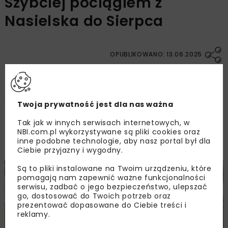
Szybciej pociągiem z
Nasielska do Sierpca
OPUBLIKOWANO: 13.06.2025
Już od 15 czerwca 2025 r. podróżni pojadą
szybciej na linii kolejowej nr 27 (LK27) pomiędzy
Twoja prywatność jest dla nas ważna
Nasielskiem a Sierpcem. Dzięki inwestycji
Tak jak w innych serwisach internetowych, w
Polskich Linii Kolejowych (PLK) podróż skróci się
NBI.com.pl wykorzystywane są pliki cookies oraz
o ok. 25 minut.
inne podobne technologie, aby nasz portal był dla
Ciebie przyjazny i wygodny.
Są to pliki instalowane na Twoim urządzeniu, które
pomagają nam zapewnić ważne funkcjonalności
serwisu, zadbać o jego bezpieczeństwo, ulepszać
go, dostosować do Twoich potrzeb oraz
prezentować dopasowane do Ciebie treści i
reklamy.