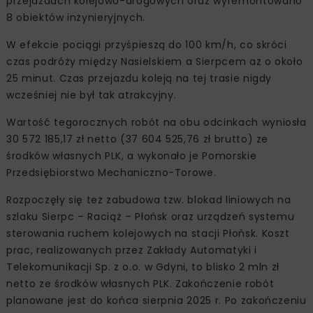
przejazdach kolejowo-drogowych oraz wyremontowano
8 obiektów inżynieryjnych.
W efekcie pociągi przyśpieszą do 100 km/h, co skróci
czas podróży między Nasielskiem a Sierpcem aż o około
25 minut. Czas przejazdu koleją na tej trasie nigdy
wcześniej nie był tak atrakcyjny.
Wartość tegorocznych robót na obu odcinkach wyniosła
30 572 185,17 zł netto (37 604 525,76 zł brutto) ze
środków własnych PLK, a wykonało je Pomorskie
Przedsiębiorstwo Mechaniczno-Torowe.
Rozpoczęły się też zabudowa tzw. blokad liniowych na
szlaku Sierpc – Raciąż – Płońsk oraz urządzeń systemu
sterowania ruchem kolejowych na stacji Płońsk. Koszt
prac, realizowanych przez Zakłady Automatyki i
Telekomunikacji Sp. z o.o. w Gdyni, to blisko 2 mln zł
netto ze środków własnych PLK. Zakończenie robót
planowane jest do końca sierpnia 2025 r. Po zakończeniu