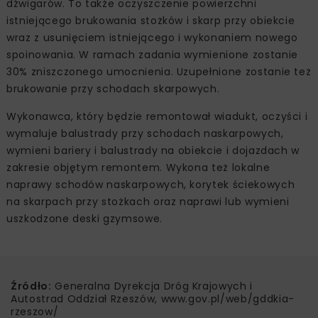
dźwigarów. To także oczyszczenie powierzchni
istniejącego brukowania stożków i skarp przy obiekcie
wraz z usunięciem istniejącego i wykonaniem nowego
spoinowania. W ramach zadania wymienione zostanie
30% zniszczonego umocnienia. Uzupełnione zostanie też
brukowanie przy schodach skarpowych.
Wykonawca, który będzie remontował wiadukt, oczyści i
wymaluje balustrady przy schodach naskarpowych,
wymieni bariery i balustrady na obiekcie i dojazdach w
zakresie objętym remontem. Wykona też lokalne
naprawy schodów naskarpowych, korytek ściekowych
na skarpach przy stożkach oraz naprawi lub wymieni
uszkodzone deski gzymsowe.
Źródło:
Generalna Dyrekcja Dróg Krajowych i
Autostrad Oddział Rzeszów, www.gov.pl/web/gddkia-
rzeszow/