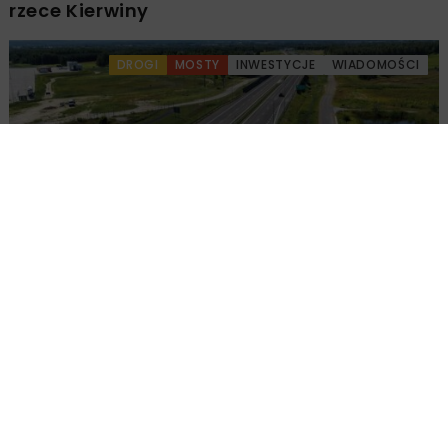
rzece Kierwiny
DROGI
MOSTY
INWESTYCJE
WIADOMOŚCI
Udostępniono pierwszy odcinek
rozbudowanej S19 koło Sokołowa
Małopolskiego
DROGI
INWESTYCJE
WIADOMOŚCI