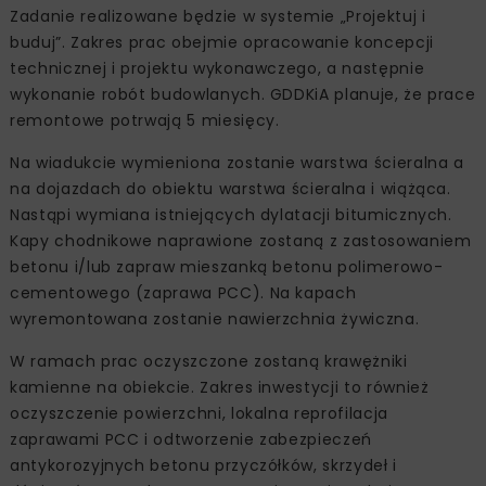
Zadanie realizowane będzie w systemie „Projektuj i
buduj”. Zakres prac obejmie opracowanie koncepcji
technicznej i projektu wykonawczego, a następnie
wykonanie robót budowlanych. GDDKiA planuje, że prace
remontowe potrwają 5 miesięcy.
Na wiadukcie wymieniona zostanie warstwa ścieralna a
na dojazdach do obiektu warstwa ścieralna i wiążąca.
Nastąpi wymiana istniejących dylatacji bitumicznych.
Kapy chodnikowe naprawione zostaną z zastosowaniem
betonu i/lub zapraw mieszanką betonu polimerowo-
cementowego (zaprawa PCC). Na kapach
wyremontowana zostanie nawierzchnia żywiczna.
W ramach prac oczyszczone zostaną krawężniki
kamienne na obiekcie. Zakres inwestycji to również
oczyszczenie powierzchni, lokalna reprofilacja
zaprawami PCC i odtworzenie zabezpieczeń
antykorozyjnych betonu przyczółków, skrzydeł i