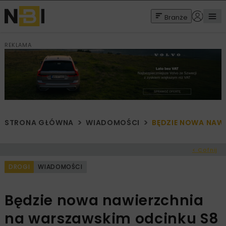
Branże
REKLAMA
STRONA GŁÓWNA
WIADOMOŚCI
BĘDZIE NOWA NAW
< Cofnij
DROGI
WIADOMOŚCI
Będzie nowa nawierzchnia
na warszawskim odcinku S8