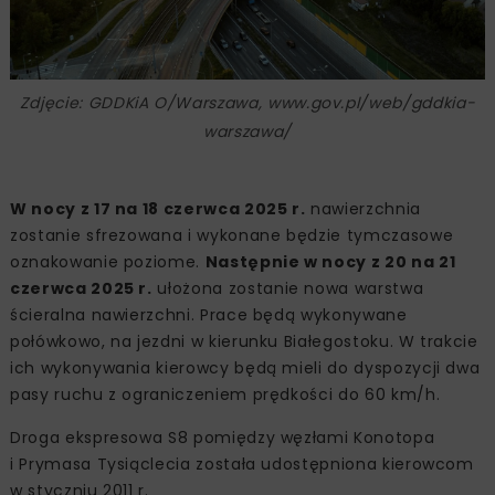
Zdjęcie: GDDKiA O/Warszawa, www.gov.pl/web/gddkia-
warszawa/
W nocy z 17 na 18 czerwca 2025 r.
nawierzchnia
zostanie sfrezowana i wykonane będzie tymczasowe
oznakowanie poziome.
Następnie w nocy z 20 na 21
czerwca 2025 r.
ułożona zostanie nowa warstwa
ścieralna nawierzchni. Prace będą wykonywane
połówkowo, na jezdni w kierunku Białegostoku. W trakcie
ich wykonywania kierowcy będą mieli do dyspozycji dwa
pasy ruchu z ograniczeniem prędkości do 60 km/h.
Droga ekspresowa S8 pomiędzy węzłami Konotopa
i Prymasa Tysiąclecia została udostępniona kierowcom
w styczniu 2011 r.